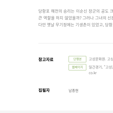
당항포 해전의 승리는 이순신 장군의 공도 크
큰 역할을 하지 않았을까? 그러나 그녀의 신
다만 옛날 무기정에는 기생촌이 있었고, 당
참고자료
고성문화원. 고성향
단행본
일간경기, “고성군 
웹페이지
co.kr
집필자
남종현