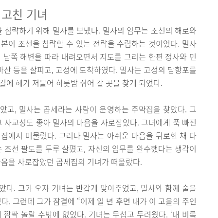
 고친 기녀
을 침략하기 위해 밀사를 보냈다. 밀사의 임무는 조선의 해로와
본이 조선을 침략할 수 있는 전략을 수립하는 것이었다. 밀사
 남쪽 해변을 따라 내려오면서 지도를 그리는 한편 정사와 민
, 마산 등을 살피고, 고성에 도착하였다. 밀사는 고성의 당항포를
길에 해가 저물어 하룻밤 쉬어 갈 곳을 찾게 되었다.
았고, 밀사는 곱세라는 사람이 운영하는 주막집을 찾았다. 그
고 사교성도 좋아 밀사의 마음을 사로잡았다. 그녀에게 푹 빠진
집에서 머물렀다. 그러나 밀사는 아쉬운 마음을 뒤로한 채 다
는 조선 팔도를 두루 살폈고, 자신의 임무를 완수했다는 생각이
마음을 사로잡았던 곱세집의 기녀가 떠올랐다.
다. 그가 오자 기녀는 반갑게 맞아주었고, 밀사와 함께 술을
다. 그런데 그가 잠결에 “이제 일 년 후면 내가 이 고을의 주인
에 깜짝 놀랄 수밖에 없었다. 기녀는 무섭고 두려웠다. ‘내 비록