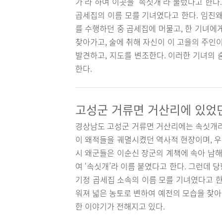
가’라 하여 이곳을 '속싯개'라 불렀다고 한
곱세집의 이름 모를 기녀였다고 한다. 임진왜
를 수행하던 중 곱세집에 머물고, 한 기녀에
찾아가고, 술에 취해 자신이 이 고을의 주인
발견하고, 지도를 변조한다. 이러한 기녀의 
한다.
고성군 거류면 거산리에 있었
경상남도 고성군 거류면 거산리에는 속싯개라
이 왜적들을 궤멸시켰던 역사적 현장이며, 
시 왜군들은 이순신 장군의 계책에 속아 남해
여 ‘속싯개’라 이름 붙였다고 한다. 그런데
기정 곱세집 소속의 이름 모를 기녀였다고 한
워져 넓은 농토로 변하여 예전의 모습을 찾아
한 이야기가 전해지고 있다.