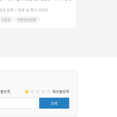
떨어졌다.1593년(선조 26) 1월 6일부터 평양성
탈환 전투가 벌어졌다. 아비규환의 전투 끝에 평
성과 성곽 > 성곽 속 역사 이야기
양성을 탈환하였고 군사를 정돈하여 들어갔다.
여러 군사가 승세를 틈타 앞다투어 진격하니 기
#전투
#평양성전투
병과 보병이 구름같이 모여 사방으로 쳐 죽였다.
적들이 형세가 위축되어 달아나 여러 막사(幕
舍)로 들어가자 명나라 군사들이 차례로 태워 모
두 죽이니 냄새가 십여 리까지 났다.적장 고니시
유키나가(小西行長)가 도망하여 얼음을 타고 대
동강을 건너 탈출하였다. 이번에 명나라 군사가
전투에서 목을 베거나 사로잡은 것이 1천 2백 8
5급이며, 빼앗은 말이 2천 9백 85필이고, 조선
인으로 사로잡혔던 남녀를 구출한 것이 1천 2백
25명이었다.
불만족
매우불만족
등록