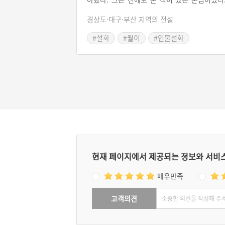
지혜로운 기생 월이는 나그네가 전에 온 것을 
경상도·대구·부산 지역의 전설
억하고 있었다. 그 나그네는 조선을 염탐하러 
간첩이었다. 간첩이 술에 몹시 취하여 고꾸라
#설화
#월이
#인물설화
면서 품속에 있던 보자기가 튀어나왔다. 월이
#경남 고성
#경상남도 설화
열어보니 바닷가와 육지가 자세히 그려진 지
였다. 월이는 나그네가 간첩임을 알아채고 붓
로 지도를 고쳐 조작하였다. 이후 임진왜란이 
어나 지도만 믿고 당항포에 침입한 왜군은 물
에 갇혀 이순신의 군대에게 크게 패배하였다.
현재 페이지에서 제공되는 정보와 서비
매우만족
고객의견