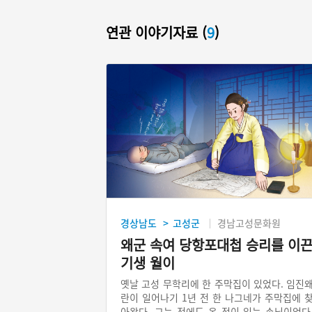
연관 이야기자료 (
9
)
경상남도
고성군
경남고성문화원
>
왜군 속여 당항포대첩 승리를 이
기생 월이
옛날 고성 무학리에 한 주막집이 있었다. 임진
란이 일어나기 1년 전 한 나그네가 주막집에 
아왔다. 그는 전에도 온 적이 있는 손님이었다