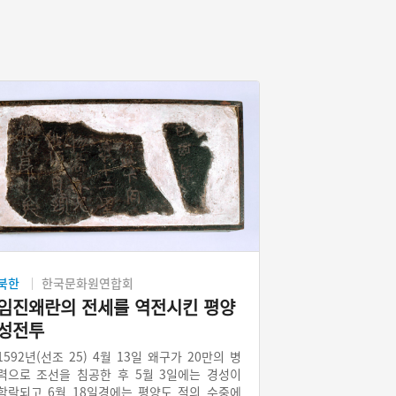
북한
한국문화원연합회
임진왜란의 전세를 역전시킨 평양
성전투
1592년(선조 25) 4월 13일 왜구가 20만의 병
력으로 조선을 침공한 후 5월 3일에는 경성이
함락되고 6월 18일경에는 평양도 적의 수중에