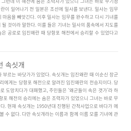
다. 그런데 이 해전에 숨은 조력자가 있으니 그녀는 바로 무기정
란이 일어나기 전 일본은 조선에 밀사를 보낸다. 밀사는 임무
게 마음을 빼앗긴다. 이후 밀사는 임무를 완수하고 다시 기녀를
이 될 것이라 말한다. 이를 들은 기녀는 밀사의 품속에서 지도를
숨은 공로로 임진왜란 때 당항포 해전에서 승리할 수 있었다고
던 속싯개
 부르는 바닷가가 있었다. 속싯개는 임진왜란 때 이순신 장군
우리에게는 당항포 해전으로 알려진 임진왜란의 전승지이다. 당
로 도망치다가 대패했고, 주민들은 ‘왜군들이 속은 갯가’라 하
 당항포 해전의 승리에는 숨은 조력자가 있었으니 그녀는 바로 무
다. 현재 속싯개는 1950년대 진행된 간척사업으로 바다가 메
볼 수 없다. 다만 속싯개라는 이름과 함께 이름 모를 기녀에 관