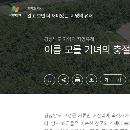
컨
하
지역과 역사
텐
단
알고 보면 더 재미있는, 지명의 유래
츠
영
영
역
역
바
바
로
경상남도 지역의 지명유래
로
가
이름 모를 기녀의 충절
가
기
기
가
가
경상남도 고성군 거류면 거산리에 속싯개가 
다. 당시 왜군들은 이순신 장군의 계책에 속