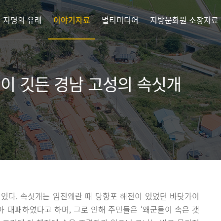
지명의 유래
이야기자료
멀티미디어
지방문화원 소장자료
이 깃든 경남 고성의 속싯개
있다. 속싯개는 임진왜란 때 당항포 해전이 있었던 바닷가이
아 대패하였다고 하며, 그로 인해 주민들은 ‘왜군들이 속은 갯