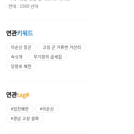
· 연대 :
1500 년대
연관
키워드
이순신 장군
고성 군 거류면 거산리
속싯개
무기정의 곱세집
당항포 해전
연관
tag#
#임진왜란
#이순신
#경남 고성 설화