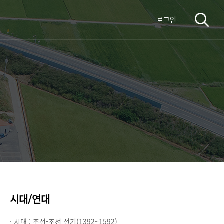
로그인
시대/연대
· 시대 :
조선-조선 전기(1392~1592)