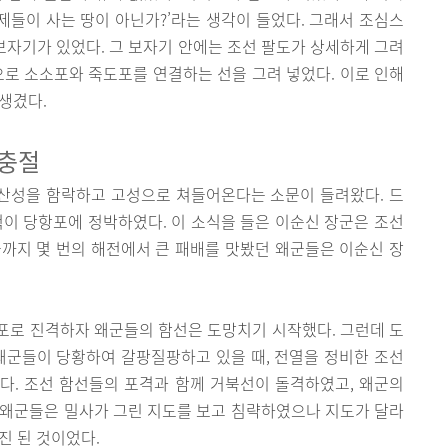
형제들이 사는 땅이 아닌가?’라는 생각이 들었다. 그래서 조심스
 보자기가 있었다. 그 보자기 안에는 조선 팔도가 상세하게 그려
으로 소소포와 죽도포를 연결하는 선을 그려 넣었다. 이로 인해
생겼다.
 충절
부산성을 함락하고 고성으로 쳐들어온다는 소문이 들려왔다. 드
 척이 당항포에 정박하였다. 이 소식을 들은 이순신 장군은 조선
까지 몇 번의 해전에서 큰 패배를 맛봤던 왜군들은 이순신 장
포로 진격하자 왜군들의 함선은 도망치기 시작했다. 그런데 도
왜군들이 당황하여 갈팡질팡하고 있을 때, 전열을 정비한 조선
다. 조선 함선들의 포격과 함께 거북선이 돌격하였고, 왜군의
 왜군들은 밀사가 그린 지도를 보고 침략하였으나 지도가 달라
진 된 것이었다.