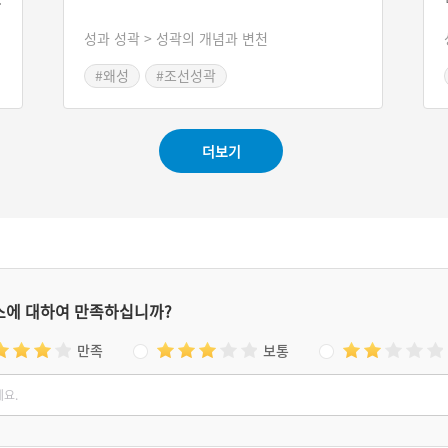
기
성과 성곽 > 성곽의 개념과 변천
온
지
#왜성
#조선성곽
가
도
으
일
더보기
길
스에 대하여 만족하십니까?
만족
보통