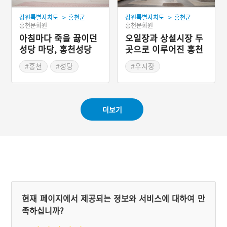
꿀단지를 주러 왔다고 했다.
는 정월 대보름과 음력 9월
>
>
강원특별자치도
홍천군
강원특별자치도
홍천군
그 이씨가 임금이라는 걸 그
9일에 지냈다. 하지만 음력
홍천문화원
홍천문화원
때 알았다. 홍천의 청량리가
9월 9일에 지내던 제의는
생긴 유래이다.
아침마다 죽을 끓이던
중단되고 현재는 정월 대보
오일장과 상설시장 두
름날만 지낸다. 이곳 주민들
성당 마당, 홍천성당
곳으로 이루어진 홍천
이 해마다 서낭당을 찾아 제
중앙시장
의를 지내는 것은 이곳이 영
#홍천
#성당
#우시장
험함을 지녔기 때문이다. 제
#근대종교시설
#강원도 전통시장
의를 지내고 나면 풍년도 들
#강원도 근대문화유산
고 마을이 화목해지고 하는
일이 잘 풀린다고 한다. 제
의에 필요한 비용은 각 가정
더보기
에서 똑같이 부담한다. 당제
에서는 절대로 고기를 제물
로 올리지 않는다. 제의는
유교식이다.
현재 페이지에서 제공되는 정보와 서비스에 대하여 만
족하십니까?