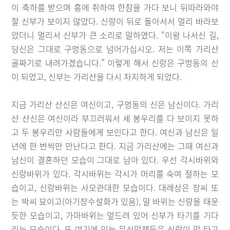
이 축하를 받으며 흥에 취하여 한참을 가다 보니 뒤따라와야
할 신부가 보이지 않았다. 신랑이 뒤로 돌아서서 멀리 바라보
았더니 멀리서 신부가 큰 소리로 말하였다. “이왕 나서신 길,
당신은 그대로 구멍동으로 넘어가십시오. 저는 이쪽 가리산
골짜기로 내려가겠습니다.” 이렇게 해서 신랑은 구멍동의 신
이 되었고, 신부는 가리산을 다시 차지하게 되었다.
지금 가리산 산신은 여신이고, 구멍동의 신은 남신이다. 가리
산 산신은 여신이라 부끄러워서 세 봉우리를 다 보이지 못하
고 두 봉우리만 사람들에게 보인다고 한다. 여신과 남신은 일
년에 한 번씩만 만난다고 한다. 지금 가리산에는 그때 여신과
남신이 결혼하던 모습이 그대로 남아 있다. 우선 각시바위와
신랑바위가 있다. 각시바위는 각시가 머리를 숙여 절하는 모
습이고, 신랑바위는 사모관대한 모습이다. 대례상은 장씨 또
는 박씨 묘이고(아기장수설화가 있음), 말 바위는 신랑을 태운
듯한 모습이고, 가마바위는 엎드려 있어 신부가 타기를 기다
리는 모습이다. 또 여기에 있는 무쇠말잿등은 신랑이 말 타고