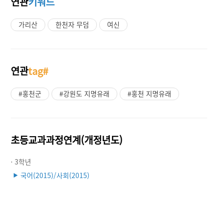
연관
키워드
가리산
한천자 무덤
여신
연관
tag#
#홍천군
#강원도 지명유래
#홍천 지명유래
초등교과과정연계(개정년도)
· 3학년
국어(2015)/사회(2015)
▶