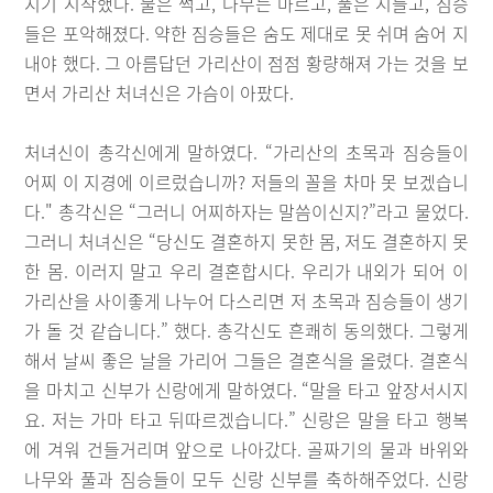
지기 시작했다. 물은 썩고, 나무는 마르고, 풀은 시들고, 짐승
들은 포악해졌다. 약한 짐승들은 숨도 제대로 못 쉬며 숨어 지
내야 했다. 그 아름답던 가리산이 점점 황량해져 가는 것을 보
면서 가리산 처녀신은 가슴이 아팠다.
처녀신이 총각신에게 말하였다. “가리산의 초목과 짐승들이
어찌 이 지경에 이르렀습니까? 저들의 꼴을 차마 못 보겠습니
다." 총각신은 “그러니 어찌하자는 말씀이신지?”라고 물었다.
그러니 처녀신은 “당신도 결혼하지 못한 몸, 저도 결혼하지 못
한 몸. 이러지 말고 우리 결혼합시다. 우리가 내외가 되어 이
가리산을 사이좋게 나누어 다스리면 저 초목과 짐승들이 생기
가 돌 것 같습니다.” 했다. 총각신도 흔쾌히 동의했다. 그렇게
해서 날씨 좋은 날을 가리어 그들은 결혼식을 올렸다. 결혼식
을 마치고 신부가 신랑에게 말하였다. “말을 타고 앞장서시지
요. 저는 가마 타고 뒤따르겠습니다.” 신랑은 말을 타고 행복
에 겨워 건들거리며 앞으로 나아갔다. 골짜기의 물과 바위와
나무와 풀과 짐승들이 모두 신랑 신부를 축하해주었다. 신랑