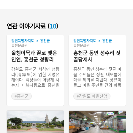
연관 이야기자료 (
10
)
>
>
강원특별자치도
홍천군
강원특별자치도
홍천군
홍천문화원
홍천문화원
올챙이묵과 꿀로 맺은
홍천군 동면 성수리 짓
인연, 홍천군 청량리
골당제사
강원도 홍천군 서석면 청량
홍천군 동면 성수리 짓골 마
리(淸凉里)에 얽힌 지명유
을 주민들은 정월 대보름에
래이다. 백성들이 어떻게 사
마을 제의를 지낸다. 풍년이
는지 미복차림으로 홍천을
들고 마을 주민들 간의 화목
찾았던 숙종대왕 일행은 촌
을 다지는 의미로 준비한 제
로가 내온 올챙이묵을 맛있
물을 차려놓고 마을신에게
#홍천군
#강원도 마을신앙
게 먹고, 산에서 따온 벌꿀
제사를 지내는 것이다. 성수
#강원도 지명유래
#홍천 마을신앙
까지 대접받았다. 임금이라
리의 당제는 조금 특이하다.
#홍천 지명유래
고 말할 수 없었던 숙종대왕
반마다 제의를 다르게 지낸
은 한양의 가장 큰집에 사는
다. 모두 당제사라고 부르긴
이 씨라고만 했다. 촌로는
하나 1·2반, 3·4반, 5반, 6
한양을 찾아 가장 큰 집인
반이 나눠 제의를 진행한다.
대궐에서 이 씨를 만났고,
성수리 짓골 마을의 당제사