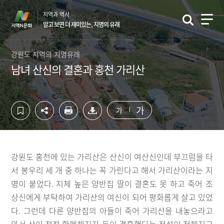
컨
하
지역과 역사
텐
단
알고 보면 더 재미있는, 지명의 유래
츠
영
영
역
역
바
강원도 지역의 지명유래
바
로
남녀 산신의 결혼과 홍천 가리산
로
가
가
기
기
가
가
강원도 홍천에 있는 가리산은 산신이 여산신인데 부끄럼을 타
서 봉우리 세 개 중 하나는 꼭 가린다고 해서 가리산이라는 지
명이 붙었다. 지체 높은 양반집 딸이 결혼도 못 하고 죽어 조
상신에게 부탁하여 가리산의 여신이 되어 평화롭게 살고 있었
다. 그런데 다른 양반집의 아들이 죽어 가리산을 내놓으라고