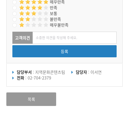
매우만족
만족
보통
불만족
매우불만족
고객의견
등록
담당부서
: 지역문화콘텐츠팀
담당자
: 이서연
전화
: 02-704-2379
목록