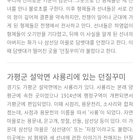
우리에 신비로운 기운이 감돈다. 그곳으로 간 형제들은 세 선
녀를 만나 불로초를 구한다. 이후 형제들과 선녀들은 서로 간
의 정이 깊어져 결혼을 약속하지만, 전쟁이 일어나 군대에 가
게 된 형제들은 전쟁에서 전사하고 만다. 선녀들은 하염없이
형제들이 오기만을 기다렸고, 뒤에 이 사실을 알게 된 선녀의
아버지는 화가 나 삼선당 마을로 담뱃대를 던졌다고 한다. 이
때 담뱃대가 떨어진 곳을 ‘던질꾸미’라 불렀다고 한다.
가평군 설악면 사룡리에 있는 던질꾸미
경기도 가평군 설악면에는 사룡리가 있다. 사룡리는 본래 양
평군에 속한 곳이었으나 1914년에 행정구역이 개편되면서
가평군에 편입되었다. 이때 사점리, 용문천리, 소사리와 합쳐
졌는데, 사점과 용문천의 이름을 따서 ‘사룡’이 되었다. 자연
마을로는 용문내, 은고개, 젓절, 선들, 삼선당 등이 있다. 이 가
운데 삼선당 마을은 ‘삼선댕이’ 또는 ‘자잠’이라고도 불렸다.
이곳에는 삼 형제와 세 선녀에 관한 이야기가 전해지는 던질