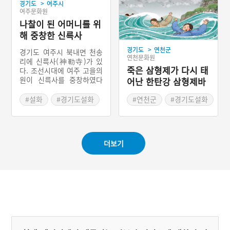
>
경기도
여주시
에서 깬 아들은 무작정 배를
여주문화원
타고 섬으로 갔다. 섬에서
가장 높은 봉우리에 올라 잠
나찰이 된 어머니를 위
시 쉬다 또 잠이 들었는데
해 중창한 신륵사
노인이 다시 나타나 아들 근
>
경기도
연천군
처에 있는 붉은 열매가 있는
경기도 여주시 북내면 천송
연천문화원
풀이 산삼이라고 알려주었
리에 신륵사(神勒寺)가 있
다. 아들은 산삼을 캐어 배
죽은 삼형제가 다시 태
다. 조선시대에 여주 고을의
를 타고 집으로 돌아와 어머
원이 신륵사를 중창하였다
어난 한탄강 삼형제바
니에게 먹이니 어머니의 병
고 한다. 그는 과거 시험을
위
이 씻은 듯이 나았고 왕에게
보러 가는 길에 주먹밥을 먹
#설화
#경기도설화
#연천군
#경기도설화
까지 알려져 후한 상을 받았
고 잠시 잠이 들었다가 꿈을
#드라마 촬영지
다고 한다.
꾼다. 꿈속에서 여인으로 변
한 구렁이가 나룻배에 타 동
자승을 해하려 하였다. 잠에
더보기
서 깬 그는 나루터 뱃사공에
게 꿈 이야기를 했고, 사공
은 꿈 속의 동자승이 청년이
며, 구렁이는 나찰(불교의
악귀)이 된 어머니 때문에
자기 동굴에서 쫓겨난 뱀이
라고 한다. 이런 꿈을 꾼 이
유는 전생부터 보은사 중창
서원을 했는데, 이를 지키지
못했기 때문이라고 한다. 그