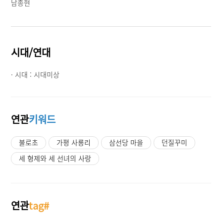
남종현
시대/연대
· 시대 :
시대미상
연관
키워드
불로초
가평 사룡리
삼선당 마을
던질꾸미
세 형제와 세 선녀의 사랑
연관
tag#