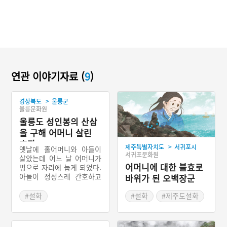
연관 이야기자료 (
9
)
>
경상북도
울릉군
울릉문화원
울릉도 성인봉의 산삼
을 구해 어머니 살린
효자
>
제주특별자치도
서귀포시
옛날에 홀어머니와 아들이
서귀포문화원
살았는데 어느 날 어머니가
어머니에 대한 불효로
병으로 자리에 눕게 되었다.
아들이 정성스레 간호하고
바위가 된 오백장군
약을 구하여 먹였지만 어머
니의 병은 차도가 없었다.
#설화
#설화
#제주도설화
아들의 꿈에 한 노인이 나타
#경상북도 설화
나 어느 섬의 산에 올라가
산삼을 찾아오라고 하자 잠