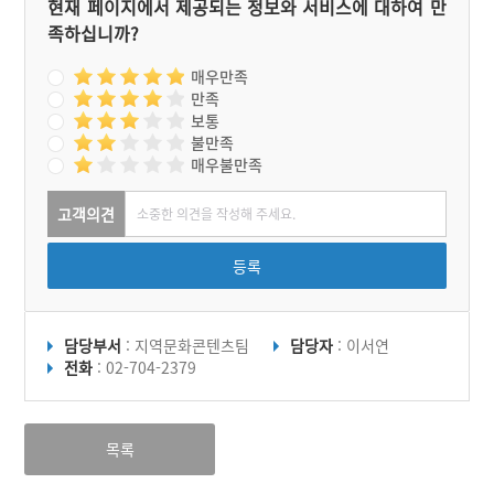
현재 페이지에서 제공되는 정보와 서비스에 대하여 만
는 과거에 급제하여 여주 고
족하십니까?
을의 원이 된 후 어머니를
위해 신륵사를 중창하였다
고 한다.
매우만족
만족
보통
불만족
매우불만족
고객의견
등록
담당부서
: 지역문화콘텐츠팀
담당자
: 이서연
전화
: 02-704-2379
목록