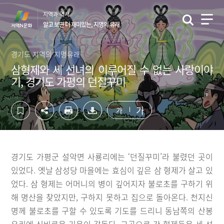
컨
하
지역과 역사
텐
단
알고 보면 더 재미있는, 지명의 유래
츠
영
영
역
역
바
경기도 지역의 지명유래
바
로
삼형제와 세 선녀의 이루어질 수 없는 사랑이야
로
가
기, 경기도 가평의 던질꾸미
가
기
기
가
가
경기도 가평군 설악면 사룡리에는 ‘던질꾸미’라 불렸던 곳이
있었다. 옛날 삼성당 마을에는 효심이 깊은 삼 형제가 살고 있
었다. 삼 형제는 어머니의 병이 깊어지자 불로초를 구하기 위
해 명산을 찾았지만, 구하지 못하고 집으로 돌아온다. 천지신
명께 불로초를 구할 수 있도록 기도를 드리니 동남쪽의 산봉