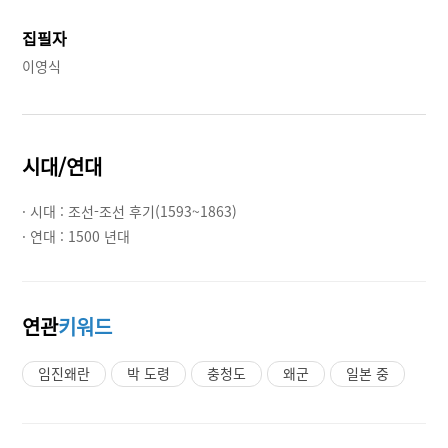
집필자
이영식
시대/연대
· 시대 :
조선-조선 후기(1593~1863)
· 연대 :
1500 년대
연관
키워드
임진왜란
박 도령
충청도
왜군
일본 중