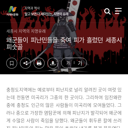
컨
하
지역과 역사
텐
단
알고 보면 더 재미있는, 지명의 유래
츠
영
영
역
역
바
세종시 지역의 지명유래
바
로
왜군들이 피난민들을 죽여 피가 흘렀던 세종시
로
가
피숫골
가
기
기
가
가
충청도지역에는 예로부터 피난지로 널리 알려진 곳이 여럿 있
는데 전동면 미곡리가 그중의 한 곳이다. 그리하여 임진왜란
중에 충청도 인근의 많은 사람들이 미곡리에 모여들었다. 그
러나 중으로 가장한 염탐꾼에 의해 피난지가 발각되어 왜군에
게 수많은 사람이 죽임을 당했다. 왜군들이 휘두른 칼에 쓰러