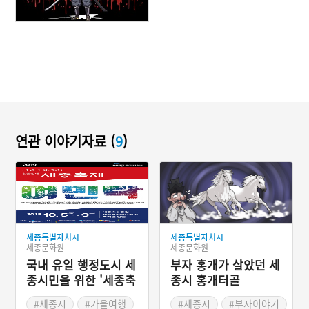
연관 이야기자료 (
9
)
세종특별자치시
세종특별자치시
세종문화원
세종문화원
국내 유일 행정도시 세
부자 홍개가 살았던 세
종시민을 위한 '세종축
종시 홍개터골
제'
#세종시
#가을여행
#세종시
#부자이야기