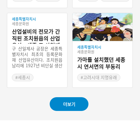
#가을축제
#세종 지명유래
#세종 축제
세종특별자치시
세종문화원
산업설비의 전모가 간
직된 조치원읍의 산업
유산 - 세종 구 산일제
세종특별자치시
구 산일제사 공장은 세종특
사 공장
세종문화원
별자치시 최초의 등록문화
가마를 설치했던 세종
재 산업유산이다. 조치원읍
남리에 1927년 비단실 생산
시 연서면의 부동리
공장으로 설립됐으며, 해방
후 폐업했다. 1951~1956
#세종시
#고려시대 지명유래
년 조치원여자고등학교 임
#세종근대역사
#세종 지명유래
시 교사로 사용되었고, 195
#부자 설화
8년 삼중편물, 1969년 한림
제지로 변경되어 크라프트
더보기
종이를 생산했다. 한림제지
가 2000년 폐업한 후 방치
되었으나, 2015년 세종특별
자치시가 매입해 도시 재생
사업 거점으로 활용할 계획
이다. 2019년 공장 건물 1
개 동이 등록문화재로 지정