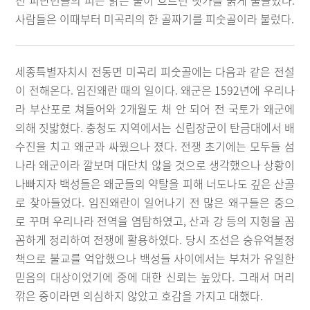
진 피난민들의 피는 맑은 물이 흐르던 냇가를 붉게 물들였다.
사람들은 이때부터 미곡리의 한 골짜기를 피숫골이라 불렀다.
세종특별자치시 전동면 미곡리 피숫골에는 다음과 같은 전설
이 전해온다. 임진왜란 때의 일이다. 왜군은 1592년에 우리나
라 부산포로 쳐들어와 2개월도 채 안 되어 전 국토가 왜군에
의해 짓밟혔다. 충청도 지역에서는 신립장군이 탄금대에서 배
수진을 치고 왜군과 싸웠으나 졌다. 전쟁 초기에는 모두들 섬
나라 왜군이라 깔보며 대단치 않을 것으로 생각했으나 상황이
나빠지자 백성들은 왜군들의 약탈을 피해 너도나도 깊은 산골
로 찾아들었다. 임진왜란이 일어나기 전 많은 왜구들은 중으
로 꾸며 우리나라 전역을 염탐하였고, 산과 강 등의 지형을 꼼
꼼하게 정리하여 전쟁에 활용하였다. 당시 조선은 숭유억불정
책으로 불교를 억압했으나 백성들 사이에서는 부처가 유일한
믿음의 대상이었기에 중에 대한 신뢰는 높았다. 그래서 머리
깎은 중이라면 의심하지 않았고 호감을 가지고 대했다.