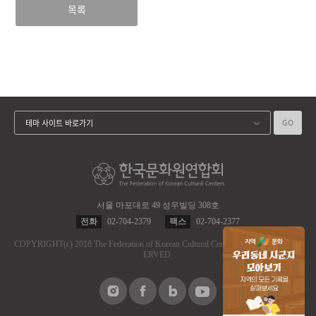
목록
GO
테마 사이트 바로가기
서울 마포대로 49 성우빌딩 308호
전화
02-704-2379
팩스
02-704-2377
COPYRIGHT
(c)
2018 The Federation of Korean Cultural Centers.
ALL RIGHT RES
ERVED.