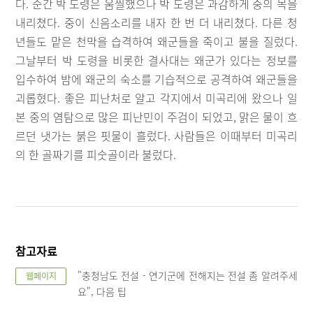
다. 순간 박 도령은 움찔했으나 박 도령은 과감하게 중의 목을
내리쳤다. 중이 신음소리를 내자 한 번 더 내리쳤다. 다른 청
년들도 맡은 천막을 습격하여 왜군들을 죽이고 불을 질렀다.
그날부터 박 도령을 비롯한 결사대는 왜군가 있다는 정보를
입수하여 밤에 왜군의 숙소를 기습적으로 공격하여 왜군들을
괴롭혔다. 좋은 피난처로 알고 각지에서 미곡리에 왔으나 일
본 중의 염탐으로 많은 피난민이 주검이 되었고, 맑은 물이 흐
르던 냇가는 붉은 핏물이 흘렀다. 사람들은 이때부터 미곡리
의 한 골짜기를 피숫골이라 불렀다.
참고자료
"충청남도 전설 - 연기군에 전해지는 전설 좀 알려주세
웹페이지
요", 다음 팁