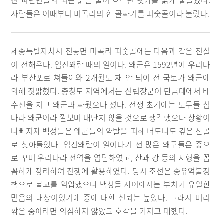
진 피난민들의 피는 맑은 물이 흐르던 냇가를 붉게 물들였다.
사람들은 이때부터 미곡리의 한 골짜기를 피숫골이라 불렀다.
세종특별자치시 전동면 미곡리 피숫골에는 다음과 같은 전설
이 전해온다. 임진왜란 때의 일이다. 왜군은 1592년에 우리나
라 부산포로 쳐들어와 2개월도 채 안 되어 전 국토가 왜군에
의해 짓밟혔다. 충청도 지역에서는 신립장군이 탄금대에서 배
수진을 치고 왜군과 싸웠으나 졌다. 전쟁 초기에는 모두들 섬
나라 왜군이라 깔보며 대단치 않을 것으로 생각했으나 상황이
나빠지자 백성들은 왜군들의 약탈을 피해 너도나도 깊은 산골
로 찾아들었다. 임진왜란이 일어나기 전 많은 왜구들은 중으
로 꾸며 우리나라 전역을 염탐하였고, 산과 강 등의 지형을 꼼
꼼하게 정리하여 전쟁에 활용하였다. 당시 조선은 숭유억불정
책으로 불교를 억압했으나 백성들 사이에서는 부처가 유일한
믿음의 대상이었기에 중에 대한 신뢰는 높았다. 그래서 머리
깎은 중이라면 의심하지 않았고 호감을 가지고 대했다.