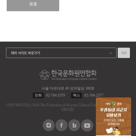
목록
GO
테마 사이트 바로가기
서울 마포대로 49 성우빌딩 308호
전화
02-704-2379
팩스
02-704-2377
COPYRIGHT
(c)
2018 The Federation of Korean Cultural Centers.
ALL RIGHT RES
ERVED.