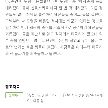
다. 순간 박 도령은 움찔했으나 박 도령은 과감하게 중의 목을
내리쳤다. 중이 신음소리를 내자 한 번 더 내리쳤다. 다른 청
년들도 맡은 천막을 습격하여 왜군들을 죽이고 불을 질렀다.
그날부터 박 도령을 비롯한 결사대는 왜군가 있다는 정보를
입수하여 밤에 왜군의 숙소를 기습적으로 공격하여 왜군들을
괴롭혔다. 좋은 피난처로 알고 각지에서 미곡리에 왔으나 일
본 중의 염탐으로 많은 피난민이 주검이 되었고, 맑은 물이 흐
르던 냇가는 붉은 핏물이 흘렀다. 사람들은 이때부터 미곡리
의 한 골짜기를 피숫골이라 불렀다.
참고자료
"충청남도 전설 - 연기군에 전해지는 전설 좀 알려주세
웹페이지
요", 다음 팁