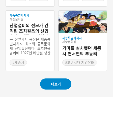
#가을축제
#세종 지명유래
#세종 축제
세종특별자치시
세종문화원
산업설비의 전모가 간
직된 조치원읍의 산업
유산 - 세종 구 산일제
세종특별자치시
구 산일제사 공장은 세종특
사 공장
세종문화원
별자치시 최초의 등록문화
가마를 설치했던 세종
재 산업유산이다. 조치원읍
남리에 1927년 비단실 생산
시 연서면의 부동리
공장으로 설립됐으며, 해방
후 폐업했다. 1951~1956
#세종시
#고려시대 지명유래
년 조치원여자고등학교 임
#세종근대역사
#세종 지명유래
시 교사로 사용되었고, 195
#부자 설화
8년 삼중편물, 1969년 한림
제지로 변경되어 크라프트
더보기
종이를 생산했다. 한림제지
가 2000년 폐업한 후 방치
되었으나, 2015년 세종특별
자치시가 매입해 도시 재생
사업 거점으로 활용할 계획
이다. 2019년 공장 건물 1
개 동이 등록문화재로 지정