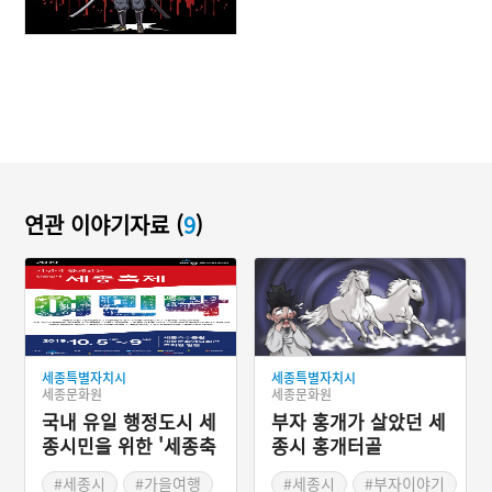
연관 이야기자료 (
9
)
세종특별자치시
세종특별자치시
세종문화원
세종문화원
국내 유일 행정도시 세
부자 홍개가 살았던 세
종시민을 위한 '세종축
종시 홍개터골
제'
#세종시
#가을여행
#세종시
#부자이야기