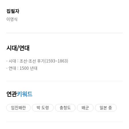
집필자
이영식
시대/연대
· 시대 :
조선-조선 후기(1593~1863)
· 연대 :
1500 년대
연관
키워드
임진왜란
박 도령
충청도
왜군
일본 중