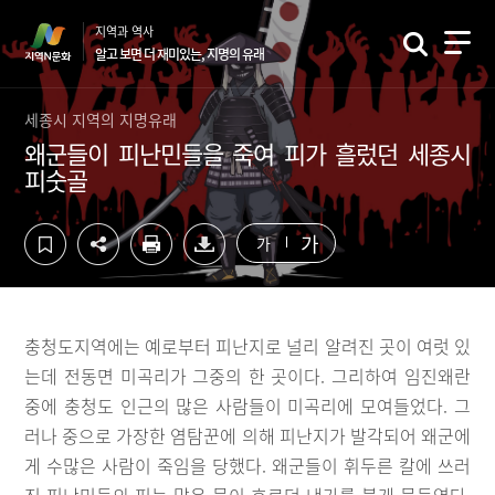
컨
하
지역과 역사
텐
단
알고 보면 더 재미있는, 지명의 유래
츠
영
영
역
역
바
세종시 지역의 지명유래
바
로
왜군들이 피난민들을 죽여 피가 흘렀던 세종시
로
가
피숫골
가
기
기
가
가
충청도지역에는 예로부터 피난지로 널리 알려진 곳이 여럿 있
는데 전동면 미곡리가 그중의 한 곳이다. 그리하여 임진왜란
중에 충청도 인근의 많은 사람들이 미곡리에 모여들었다. 그
러나 중으로 가장한 염탐꾼에 의해 피난지가 발각되어 왜군에
게 수많은 사람이 죽임을 당했다. 왜군들이 휘두른 칼에 쓰러