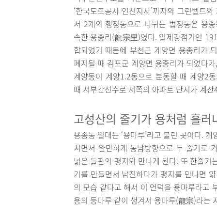
‘한국도로공사 인천지사’까지의 그린벨트와 
서 2개의 행정동으로 나뉘는 법정동은 용
속한 용종리(龍宗里)였다. 일제강점기인 19
합되었기 때문에 부천군 계양면 용종리가 되
폐지될 때 김포군 계양면 용종리가 되었다가,
계양동이 계양1.2동으로 분동할 때 계양2동
때 서부간선수로 서쪽의 아파트 단지가 계산
고성산의 줄기가 용처럼 흘러
용종동 일대는 ‘용마루’라고 불린 곳이다. 계
치면서 완만하게 동남방향으로 두 줄기로 가
넓은 들판의 평지와 만나게 된다. 또 한줄기
기를 만들면서 남진하다가 평지를 만나면 얇은
의 모습 같다고 해서 이 언덕을 용마루라고 
용의 등마루 같이 생겨서 용마루(龍宗)라는 