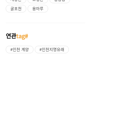
굴포천
용마루
연관
tag#
#인천 계양
#인천지명유래