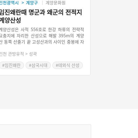
인천광역시
계양구
계양문화원
>
임진왜란때 명군과 왜군의 전적지
계양산성
계양산성은 사적 556호로 한강 하류의 전략적
요충지에 자리한 산성으로 해발 395m의 계양
산 동쪽 산줄기 끝 고성산과의 사이인 중봉에 자
리 잡고 있다. 계양산성의 정확한 건립연대를 알
인천 관방유적 > 성곽
수는 없으나 『동국여지지』나 『증보문헌비
고』에 기록되기를 ‘삼국시대에 쌓았다’고 한다.
#임진왜란
#삼국시대
#테뫼식 산성
산성의 전체 길이는 1180m이고, 성곽 유적으로
는 내부에 집수시설과 건물터 등이 출토되었으
며 동쪽과 북쪽에 두 개의 성문터가 확인되었다.