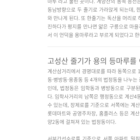
마루’라고 불린 곳이다. 계양산의 동쪽 능선
동남방향으로 두 줄기로 가라앉게 되는데, 
와 만나게 된다. 또 한줄기는 독산을 머리로
진하다가 평지를 만나면 얇은 구릉으로 마을까
서 이 언덕을 용마루라고 부르게 되었다고 한
고성산 줄기가 용의 등마루를 
계산삼거리에서 경명대로를 따라 동쪽으로 1.
동·병방동·용종동 등 4개의 법정동을 나누는
인데, 법정동은 임학동과 병방동으로 구분된
다. 임학사거리의 남쪽은 행정동으로 계산4
수 있는데, 장제로를 기준으로 서쪽에는 계산
롯데마트와 공영주차장, 홈플러스 등은 계산
양2동에 걸쳐져 있는 법정동이다.
서부간선수로를 기준으로 서쪽 아파트 밀집