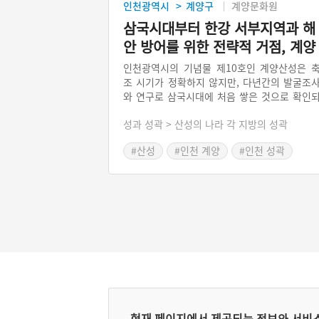
인천광역시
계양구
계양문화원
>
삼국시대부터 한강 서부지역과 해
안 방어를 위한 전략적 거점, 계양
산성
인천광역시의 기념물 제10호인 계양산성은 
조 시기가 정확하지 않지만, 다년간의 발굴조
와 연구로 삼국시대에 처음 쌓은 것으로 확인
고 있다. 계양산성은 계양산이 아닌 고성산에 
성과 성곽 > 산성의 나라 각 지방의 성곽
조되어 경기만 방어체계의 중심 역할을 하였다
삼국시대의 계양산성은 군사적 방어시설과 더
#산성
#인천 계양
#인천 성곽
어 지방행정과 통치의 중심으로 사용된 것으
알려진다.
현재 페이지에서 제공되는 정보와 서비