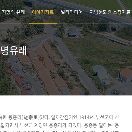
지명의 유래
이야기자료
멀티미디어
지방문화원 소장자료
지명유래
한 용종리(龍宗里)였다. 일제강점기인 1914년 부천군이 신
합되면서 부천군 계양면 용종리가 되었다. 용종동 일대는 ‘용