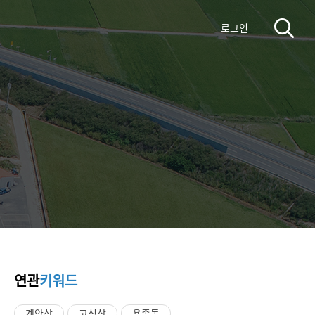
로그인
연관
키워드
계양산
고성산
용종동