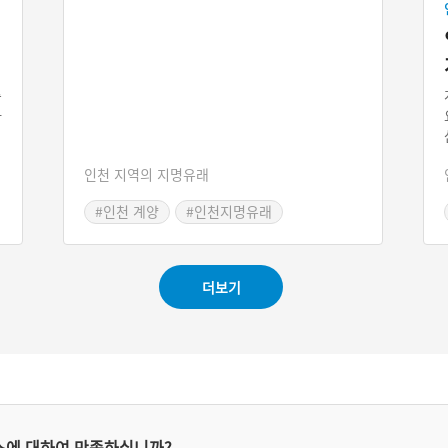
축
사
되
축
인천 지역의 지명유래
.
불
#인천 계양
#인천지명유래
로
더보기
스에 대하여 만족하십니까?