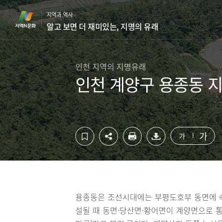
컨
하
지역과 역사
텐
단
알고 보면 더 재미있는, 지명의 유래
츠
영
영
역
역
바
바
로
인천 지역의 지명유래
로
가
인천 계양구 용종동 
가
기
기
가
가
용종동은 조선시대에는 부평도호부 동면에 속
설될 때 동면·당산면·황어면이 계양면으로 통