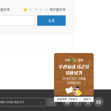
불만족
매우불만족
등록
오늘하루 그만보기
창닫기
GO
테마 사이트 바로가기