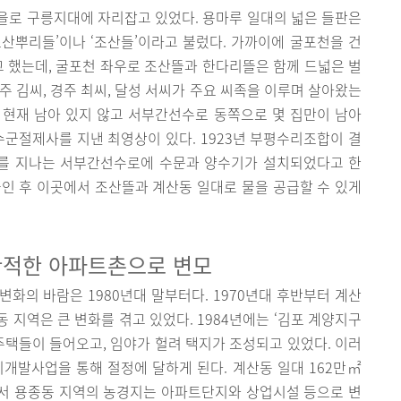
을로 구릉지대에 자리잡고 있었다. 용마루 일대의 넓은 들판은
‘조산뿌리들’이나 ‘조산들’이라고 불렀다. 가까이에 굴포천을 건
 했는데, 굴포천 좌우로 조산뜰과 한다리뜰은 함께 드넓은 벌
주 김씨, 경주 최씨, 달성 서씨가 주요 씨족을 이루며 살아왔는
 현재 남아 있지 않고 서부간선수로 동쪽으로 몇 집만이 남아
수군절제사를 지낸 최영상이 있다. 1923년 부평수리조합이 결
를 지나는 서부간선수로에 수문과 양수기가 설치되었다고 한
인 후 이곳에서 조산뜰과 계산동 일대로 물을 공급할 수 있게
한적한 아파트촌으로 변모
화의 바람은 1980년대 말부터다. 1970년대 후반부터 계산
 지역은 큰 변화를 겪고 있었다. 1984년에는 ‘김포 계양지구
택들이 들어오고, 임야가 헐려 택지가 조성되고 있었다. 이러
택지개발사업을 통해 절정에 달하게 된다. 계산동 일대 162만㎡
서 용종동 지역의 농경지는 아파트단지와 상업시설 등으로 변