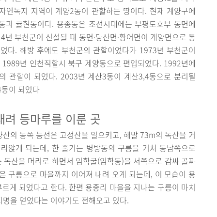
자연녹지 지역이 계양2동이 관할하는 땅이다. 현재 계양구에
종동과 귤현동이다. 용종동은 조선시대에는 부평도호부 동면에
14년 부천군이 신설될 때 동면·당산면·황어면이 계양면으로 통
었다. 해방 후에도 부천군의 관할이었다가 1973년 부천군이
 1989년 인천직할시 북구 계양동으로 편입되었다. 1992년에
의 관할이 되었다. 2003년 계산3동이 계산3,4동으로 분리될
4동이 되었다
내려 등마루를 이룬 곳
양산의 동쪽 능선은 고성산을 일으키고, 해발 73m의 독산을 거
라앉게 되는데, 한 줄기는 병방동의 구릉을 거쳐 동남쪽으로
는 독산을 머리로 하면서 임학굴(임학동)을 서쪽으로 감싸 골짜
 구릉으로 마을까지 이어져 내려 오게 되는데, 이 모습이 용
부르게 되었다고 한다. 한편 용종리 마을을 지나는 구릉이 마치
지명을 얻었다는 이야기도 전해오고 있다.