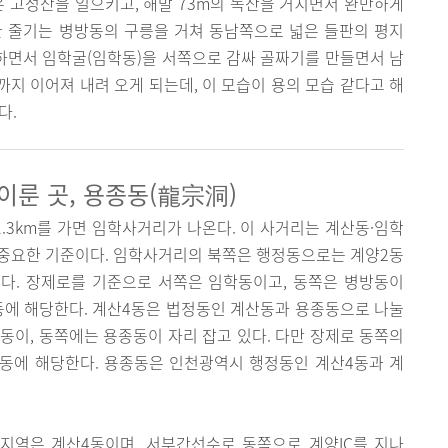
은 고성산을 일으키고, 해발 73m의 독산을 거치면서 완만하게
한 줄기는 병방동의 구릉을 거쳐 동남쪽으로 넓은 들판의 평지
 하면서 임학굴(임학동)을 서쪽으로 감싸 골짜기를 만들면서 남
지 이어져 내려 오게 되는데, 이 모습이 용의 모습 같다고 해
다.
이룬 곳, 용종동(龍宗洞)
3km를 가면 임학사거리가 나온다. 이 사거리는 계산동·임학
 중요한 기준이다. 임학사거리의 북쪽은 행정동으로는 계양2동
다. 장제로를 기준으로 서쪽은 임학동이고, 동쪽은 병방동이
동에 해당한다. 계산4동은 법정동인 계산동과 용종동으로 나눌
동이, 동쪽에는 용종동이 자리 잡고 있다. 다만 장제로 동쪽의
동에 해당한다. 용종동은 인천광역시 행정동인 계산4동과 계
지역은 계산4동이며, 서부간선수로 동쪽으로 계양IC를 지나