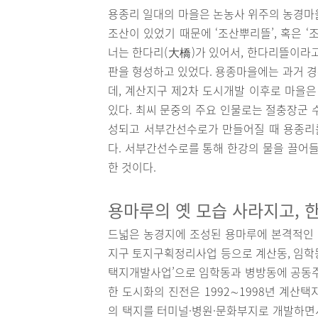
용종리 일대의 마을은 논농사 위주의 농경마
조산이 있었기 때문에 ‘조산뿌리뜰’, 혹은 
너는 한다리(大橋)가 있어서, 한다리뜰이라고
판을 형성하고 있었다. 용종마을에는 과거 경
데, 계산지구 제2차 도시개발 이후로 마을은
있다. 최씨 문중의 주요 인물로는 절충장군 
성되고 서부간선수로가 만들어질 때 용종리
다. 서부간선수로를 통해 한강의 물을 끌어들
한 것이다.
용마루의 옛 모습 사라지고, 
드넓은 농경지에 조성된 용마루에 본격적인 변
지구 토지구획정리사업 등으로 계산동, 임학동
택지개발사업’으로 임학동과 병방동에 공동주
한 도시화의 진전은 1992∼1998년 계산
의 택지를 터미널·병원·문화부지로 개발하면