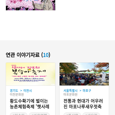
연관 이야기자료 (
10
)
>
>
경기도
이천시
서울특별시
마포구
이천문화원
마포문화원
황도수확기에 벌이는
전통과 현대가 어우러
농촌체험축제 '햇사레
진 마포나루새우젓축
장호원복숭아축제'
제