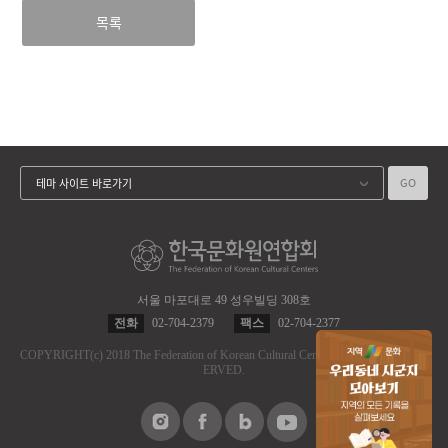
목록
GO
테마 사이트 바로가기
서울 마포대로 49 성우빌딩 308호
전화
02-704-2379
팩스
02-704-2377
COPYRIGHT
(c)
2018 The Federation of Korean Cultural Centers.
ALL RIGHT RES
ERVED.