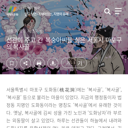
컨
하
지역과 역사
텐
단
알고 보면 더 재미있는, 지명의 유래
츠
영
영
역
역
바
서울 지역의 지명유래
바
로
선관이 주고 간 복숭아씨를 심은 서울시 마포구
로
가
의 복사골
가
기
기
가
가
서울특별시 마포구 도화동(桃花洞)에는 ‘복사골’, ‘복사굴’,
‘복사꿀’ 등으로 불리는 마을이 있었다. 지금의 행정동이자 법
정동 지명인 도화동이라는 명칭도 ‘복사골’에서 유래한 것이
다. 옛날, 복사골에 김씨 성을 가진 노인과 ‘도화낭자’라 부르
는 외동딸이 살고 있었다. 하루는 선관들이 하늘에서 내려와