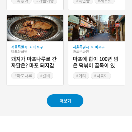
#복숭아
#가을여행
#특산물
#새우젓
#가을축제
#젓갈
#가을여행
#가을축제
#서울미래유산
#서울의 축제
>
>
서울특별시
마포구
서울특별시
마포구
마포문화원
마포문화원
돼지가 마포나루로 간
마포에 합이 100년 넘
까닭은? 마포 돼지갈
은 떡볶이 골목이 있
비
다!
#마포나루
#갈비
#거리
#떡볶이
#서울별미
#먹자골목
#서울 마포
#서울 마포
#분식점
더보기