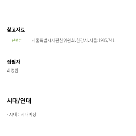
참고자료
서울특별시사편찬위원회.한강사.서울:1985,741.
단행본
집필자
최명환
시대/연대
· 시대 :
시대미상