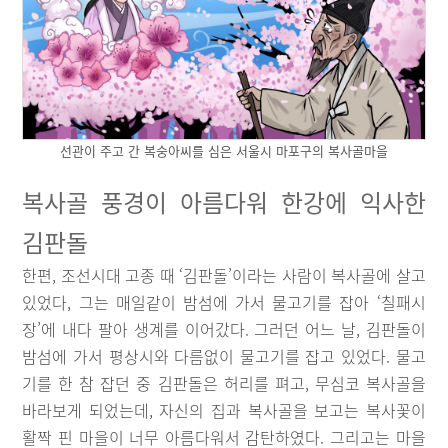
선관이 주고 간 복숭아씨를 심은 서울시 마포구의 복사골마을
복사골 풍경이 아름다워 한강에 익사한
김판돌
한편, 조선시대 고종 때 ‘김판돌’이라는 사람이 복사골에 살고
있었다, 그는 매일같이 밤섬에 가서 물고기를 잡아 ‘칠패시
장’에 내다 팔아 생계를 이어갔다. 그러던 어느 날, 김판돌이
밤섬에 가서 평상시와 다름없이 물고기를 잡고 있었다. 물고
기를 한 참 잡던 중 김판돌은 허리를 펴고, 무심코 복사골을
바라보게 되었는데, 자신의 집과 복사골을 보고는 복사꽃이
활짝 핀 마을이 너무 아름다워서 감탄하였다. 그리고는 마을