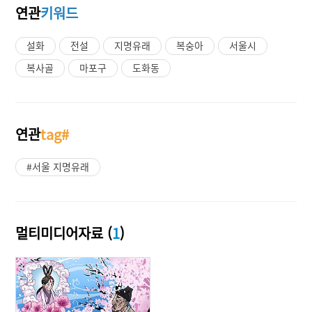
연관
키워드
설화
전설
지명유래
복숭아
서울시
복사골
마포구
도화동
연관
tag#
#서울 지명유래
멀티미디어자료 (
1
)