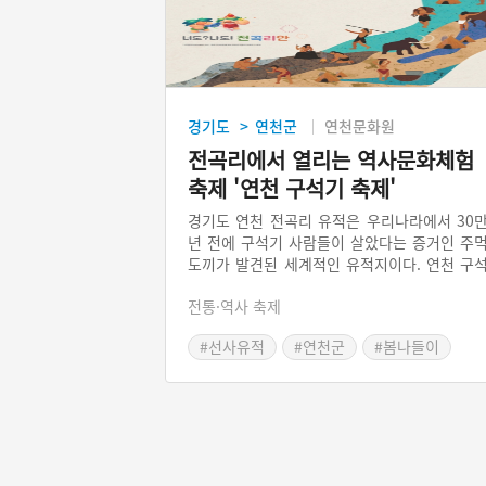
경기도
연천군
연천문화원
>
전곡리에서 열리는 역사문화체험
축제 '연천 구석기 축제'
경기도 연천 전곡리 유적은 우리나라에서 30
년 전에 구석기 사람들이 살았다는 증거인 주
도끼가 발견된 세계적인 유적지이다. 연천 구
기 축제는 석기제작, 원시 체험 등 다양한 프
전통·역사 축제
그램을 통해 관람객이 직접 손으로 만져보는 
험행사를 지향한다. 매년 조금씩 프로그램이 
#선사유적
#연천군
#봄나들이
라지는데, ‘구석기 공연마당, 장터마당, 구석
#봄축제
#경기도 축제
가족마당, 체험 프로그램, 전시 및 관람 프로
램’ 등으로 진행된다.