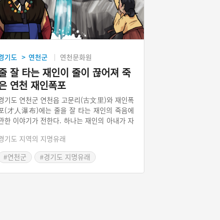
경기도
연천군
연천문화원
>
줄 잘 타는 재인이 줄이 끊어져 죽
은 연천 재인폭포
경기도 연천군 연천읍 고문리(古文里)와 재인폭
포(才人瀑布)에는 줄을 잘 타는 재인의 죽음에
관한 이야기가 전한다. 하나는 재인의 아내가 자
신을 탐내는 사또의 코를 깨물어 코문리라 했다
경기도 지역의 지명유래
가 세월이 흐르면서 고문리로 변했다는 이야기
이고, 또 하나는 반대로 예쁜 아내를 둔 마을 사
#연천군
#경기도 지명유래
람이 재인과 내기를 했다가 마음이 다급해져 줄
#연천 지명유래
#재인폭포
을 끊은 이야기이다.
#드라마 촬영지