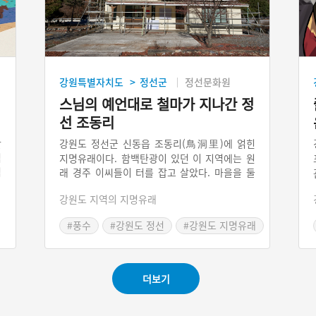
강원특별자치도
정선군
정선문화원
>
스님의 예언대로 철마가 지나간 정
선 조동리
만
강원도 정선군 신동읍 조동리(鳥洞里)에 얽힌
먹
지명유래이다. 함백탄광이 있던 이 지역에는 원
석
래 경주 이씨들이 터를 잡고 살았다. 마을을 둘
로
러싼 산의 형국이 봉황새가 둥지에서 알을 품고
강원도 지역의 지명유래
체
있는 형국인 봉소포란(鳳巢抱卵)형이어서 사람
달
이 살기 더없이 좋은 마을이었지만, 어느 날 스
#풍수
#강원도 정선
#강원도 지명유래
기
님이 지나가면서 앞 연못이 마르고 뒤로는 철마
#함백광업소
그
가 지나갈 것이라 예언했다. 백여 년 후 함백탄
광이 생기면서 스님의 예언은 적중했고, 마을은
해체되고 말았다.
더보기