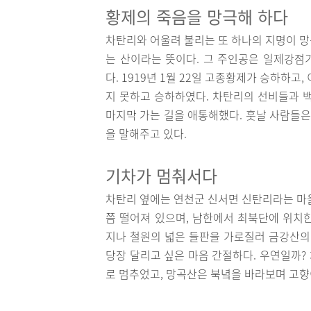
황제의 죽음을 망극해 하다
차탄리와 어울려 불리는 또 하나의 지명이 망
는 산이라는 뜻이다. 그 주인공은 일제강점
다. 1919년 1월 22일 고종황제가 승하하고,
지 못하고 승하하였다. 차탄리의 선비들과 
마지막 가는 길을 애통해했다. 훗날 사람들은
을 말해주고 있다.
기차가 멈춰서다
차탄리 옆에는 연천군 신서면 신탄리라는 마을
쯤 떨어져 있으며, 남한에서 최북단에 위치
지나 철원의 넓은 들판을 가로질러 금강산
당장 달리고 싶은 마음 간절하다. 우연일까?
로 멈추었고, 망곡산은 북녘을 바라보며 고향