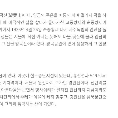
곡산(望哭山)이다. 임금의 죽음을 애통해 하며 멀리서 곡을 하
기 때 비극적인 삶을 살다가 돌아가신 고종황제와 순종황제이
 이어서 1926년 4월 26일 순종황제 마저 자주독립의 염원을 풀
백성들은 서울에 직접 가지는 못해도 마을 뒷산에 올라 임금의
 그 산을 망곡산이라 했다. 망곡공원이 있어 생생하게 그 현장
이 있다. 이곳에 철도중단지점이 있는데, 휴전선과 약 9.5km
한 기차역이다. 서울서 원산까지 오가던 경원선이다. 신탄리를
의 아름다움을 보면서 명사십리가 펼쳐진 원산까지 지금이라도
 차탄리에서 수레가 여울에 빠져 멈추고, 경원선은 남북분단으
이 그리워 통곡하는 산이 되었다.