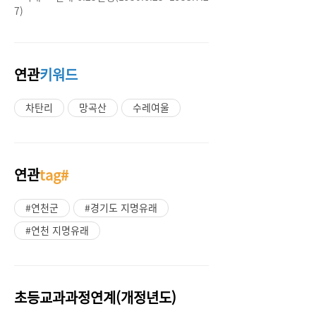
7)
연관
키워드
차탄리
망곡산
수레여울
연관
tag#
#연천군
#경기도 지명유래
#연천 지명유래
초등교과과정연계(개정년도)