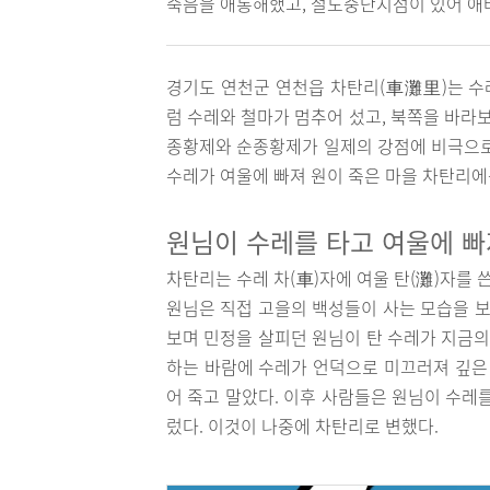
죽음을 애통해했고, 철도중단지점이 있어 애타
경기도 연천군 연천읍 차탄리(車灘里)는 수
럼 수레와 철마가 멈추어 섰고, 북쪽을 바라
종황제와 순종황제가 일제의 강점에 비극으로
수레가 여울에 빠져 원이 죽은 마을 차탄리에
원님이 수레를 타고 여울에 빠
차탄리는 수레 차(車)자에 여울 탄(灘)자를 
원님은 직접 고을의 백성들이 사는 모습을 보
보며 민정을 살피던 원님이 탄 수레가 지금의
하는 바람에 수레가 언덕으로 미끄러져 깊은 
어 죽고 말았다. 이후 사람들은 원님이 수레
렀다. 이것이 나중에 차탄리로 변했다.