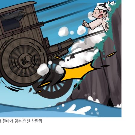
 철마가 멈춘 연천 차탄리