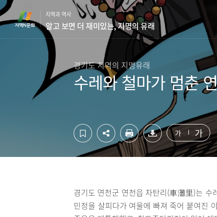
컨
하
지역과 역사
텐
단
알고 보면 더 재미있는, 지명의 유래
츠
영
영
역
역
바
바
로
경기도 지역의 지명유래
로
가
수레와 철마가 멈춘 
가
기
기
가
가
경기도 연천군 연천읍 차탄리(車灘里)는 수레
민정을 살피다가 여울에 빠져 죽어 붙여진 