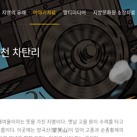
지명의 유래
이야기자료
멀티미디어
지방문화원 소장자료
연천 차탄리
여울이라는 뜻을 가진 지명이다. 옛날 고을 원이 수레를 타고
이름이다. 이곳에는 망곡산(望哭山)이 있어 고종과 순종황제의