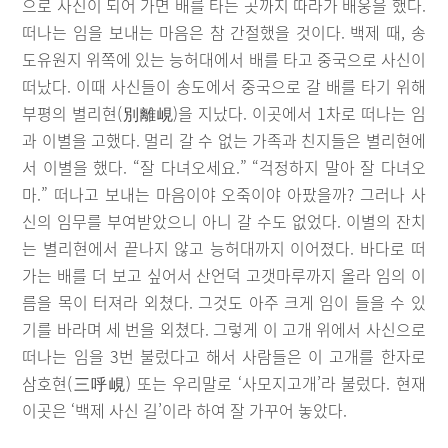
으로 사신이 되어 가면 배를 타는 곳까지 따라가 배웅을 했다.
떠나는 임을 보내는 마음은 참 간절했을 것이다. 백제 때, 송
도유원지 위쪽에 있는 능허대에서 배를 타고 중국으로 사신이
떠났다. 이때 사신들이 송도에서 중국으로 갈 배를 타기 위해
부평의 별리현(別離峴)을 지났다. 이곳에서 1차로 떠나는 임
과 이별을 고했다. 멀리 갈 수 없는 가족과 친지들은 별리현에
서 이별을 했다. “잘 다녀오세요.” “걱정하지 말아 잘 다녀오
마.” 떠나고 보내는 마음이야 오죽이야 아팠을까? 그러나 사
신의 임무를 부여받았으니 아니 갈 수도 없었다. 이별의 잔치
는 별리현에서 끝나지 않고 능허대까지 이어졌다. 바다로 떠
가는 배를 더 보고 싶어서 산언덕 고갯마루까지 올라 임의 이
름을 목이 터져라 외쳤다. 그것도 아주 크게 임이 들을 수 있
기를 바라며 세 번을 외쳤다. 그렇게 이 고개 위에서 사신으로
떠나는 임을 3번 불렀다고 해서 사람들은 이 고개를 한자로
삼호현(三呼峴) 또는 우리말로 ‘사모지고개’라 불렀다. 현재
이곳은 ‘백제 사신 길’이라 하여 잘 가꾸어 놓았다.