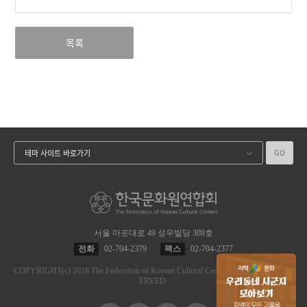
목록
GO
테마 사이트 바로가기
서울 마포대로 49 성우빌딩 308호
전화
02-704-2379
팩스
02-704-2377
COPYRIGHT
(c)
2018 The Federation of Korean Cultural Centers.
ALL RIGHT RES
ERVED.