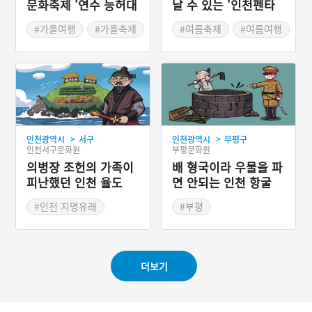
문화축제 '연수 능허대
날 수 있는 '인천펜타
문화축제'
포트음악축제'
#가을여행
#가을축제
#여름축제
#여름여행
>
>
인천광역시
서구
인천광역시
부평구
인천서구문화원
부평문화원
의병장 조헌의 가족이
배 형국이라 우물을 파
피난했던 인천 율도
면 안되는 인천 항굴
#인천 지명유래
#부평
#역사적 인물
#인천 지명유래
더보기