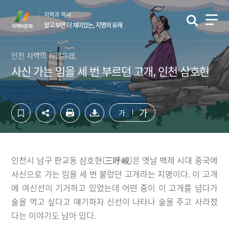
컨
하
지역과 역사
텐
단
알고 보면 더 재미있는, 지명의 유래
츠
영
영
역
역
바
인천 지역의 지명유래
바
로
사신 가는 임을 세 번 부르던 고개, 인천 삼호현
로
가
가
기
기
가
가
인천시 남구 판교동 삼호현(三呼峴)은 옛날 백제 시대 중국에
사신으로 가는 임을 세 번 불렀던 고개라는 지명이다. 이 고개
에 여신선이 기거하고 있었는데 어떤 중이 이 고개를 넘다가
술을 먹고 싶다고 얘기하자 신선이 나타나 술을 주고 사라졌
다는 이야기도 남아 있다.