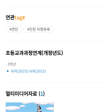
연관
tag#
#연인
#인천 지명유래
초등교과과정연계(개정년도)
· 3학년
국어(2015)/사회(2015)
▶
멀티미디어자료 (
1
)