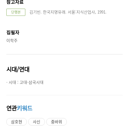
참고자료
김기빈. 한국지명유래. 서울:지식산업사, 1991.
단행본
집필자
이학주
시대/연대
· 시대 :
고대-삼국시대
연관
키워드
삼호현
사신
중바위