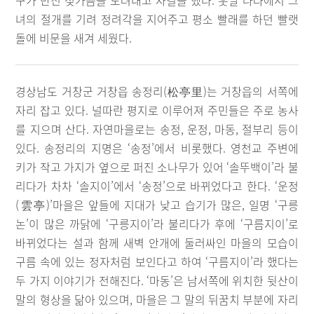
구가 만진 젖가슴을 도려내고 자결을 했다. 훗날 나라에서 그
녀의 절개를 기려 정려각을 지어주고 평소 빨래를 하던 빨랫
돌에 비문을 새겨 세웠다.
경상남도 거창군 거창읍 송정리(松亭里)는 거창읍의 서쪽에
자리 잡고 있다. 널따란 평지로 이루어져 주민들은 주로 농사
를 지으며 산다. 자연마을로는 송정, 운정, 마동, 절부리 등이
있다. 송정리의 지명은 ‘송정’에서 비롯했다. 영천교 주변에
키가 작고 가지가 옆으로 퍼진 소나무가 있어 ‘솔뚜백이’라 불
리다가 차차 ‘솔지이’에서 ‘송정’으로 바뀌었다고 한다. ‘운정
(雲亭)’마을은 앞들에 지대가 낮고 습기가 많은, 일명 ‘구릉
논’이 많은 까닭에 ‘구릉지이’라 불리다가 후에 ‘구름지이’로
바뀌었다는 설과 함께 새벽 안개에 둘러싸인 마을의 모습이
구름 속에 있는 정자처럼 보인다고 하여 ‘구름지이’라 했다는
두 가지 이야기가 전해진다. ‘마동’은 남서쪽에 위치한 뒷산이
말의 형상을 닮아 있으며, 마을은 그 말의 뒤꿈치 부분에 자리