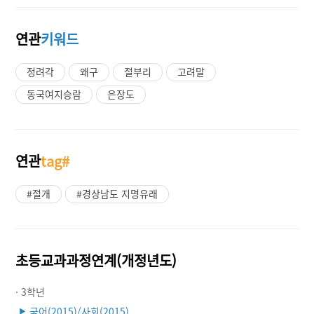
연관
키워드
정려각
왜구
절부리
고려말
동국여지승람
은장도
연관
tag#
#절개
#경상남도 지명유래
초등교과과정연계(개정년도)
· 3학년
국어(2015)/사회(2015)
▶