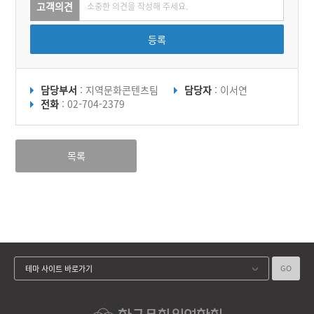
고객의견
등록
담당부서
: 지역문화콘텐츠팀
담당자
: 이서연
전화
: 02-704-2379
목록
GO
테마 사이트 바로가기