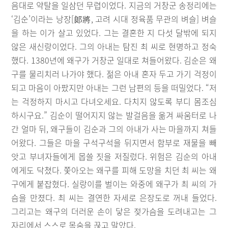
음대로 약탈을 일삼던 무렵이었다. 지금의 거창군 송정리에는
‘김순’이라는 낭장[郞將, 고려 시대 정육품 무관의 벼슬] 벼슬
을 하는 이가 살고 있었다. 그는 결혼한 지 다섯 달밖에 되지
않은 새신랑이었다. 그의 아내는 탐진 최 씨로 현명하고 정숙
했다. 1380년에 왜구가 거창군 일대로 쳐들어왔다. 김순은 왜
구를 물리치러 나가야 했다. 젊은 아내 혼자 두고 가기 걱정이
되고 마음이 아팠지만 아내는 그런 남편의 등을 떠밀었다. “저
는 걱정하지 마시고 다녀오세요. 다치지 않도록 부디 몸조심
하시구요.” 김순이 떨어지지 않는 발걸음을 옮겨 싸움터로 나
간 얼마 뒤, 왜구들이 김순과 그의 아내가 사는 마을까지 쳐들
어왔다. 그들은 마을 구석구석을 뒤지면서 함부로 재물을 빼
앗고 부녀자들에게 몹쓸 짓을 저질렀다. 위험은 김순의 아내
에게도 닥쳤다. 쫓아오는 왜구를 피해 도망을 치던 최 씨는 왜
구에게 붙잡혔다. 실랑이를 벌이는 와중에 왜구가 최 씨의 가
슴을 만졌다. 최 씨는 결연한 자세로 은장도로 꺼내 들었다.
그리고는 왜구의 더러운 손이 닿은 젖가슴을 도려내고는 그
자리에서 스스로 목숨을 끊고 말았다.