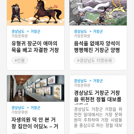
>
>
경상남도
거창군
경상남도
거창군
거창문화원
거창문화원
유형귀 장군이 애마의
음석을 없애자 양석이
목을 베고 자결한 거창
평평해진 거창군 양평
살목마을
리
#인물
#경상남도 지명유래
#경상남도 지명유래
#거창지명유래
>
경상남도
거창군
거창문화원
경상남도 거창군 거창
읍 위천천 정월 대보름
대동제
>
경상남도
거창군
경상남도 거창군 거창읍 위
거창문화원
천천 일대에서는 거창 문화
자생의원 덕 안 본 거
원이 주최하여 거창 사람들
을 중심으로 하는 정월 대보
창 집안이 어딨노 – 거
름맞이 대동제 겸 축제를 한
창 구 자생의원