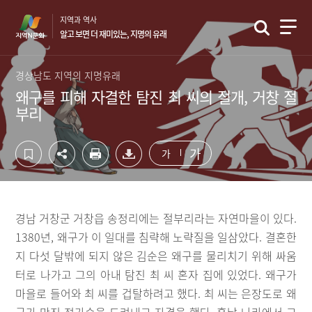
컨
하
지역과 역사
텐
단
알고 보면 더 재미있는, 지명의 유래
츠
영
영
역
역
바
경상남도 지역의 지명유래
바
로
왜구를 피해 자결한 탐진 최 씨의 절개, 거창 절
로
가
부리
가
기
기
가
가
경남 거창군 거창읍 송정리에는 절부리라는 자연마을이 있다.
1380년, 왜구가 이 일대를 침략해 노략질을 일삼았다. 결혼한
지 다섯 달밖에 되지 않은 김순은 왜구를 물리치기 위해 싸움
터로 나가고 그의 아내 탐진 최 씨 혼자 집에 있었다. 왜구가
마을로 들어와 최 씨를 겁탈하려고 했다. 최 씨는 은장도로 왜