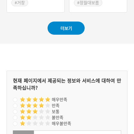
다. 다른 지역의 대동제가
#거창
#정월대보름
과거부터 쭉 이어져 왔던 반
#경상남도 근대문화유산
#달집태우기
면 거창읍의 위천천은 1991
#근대의술
#의료원
#경상남도 마을이야기
년 거창 대동 위원회가 결성
되어 다음 해인 1992년부터
더보기
정월 대보름 대동제가시작
된 것이다.
현재 페이지에서 제공되는 정보와 서비스에 대하여 만
족하십니까?
매우만족
만족
보통
불만족
매우불만족