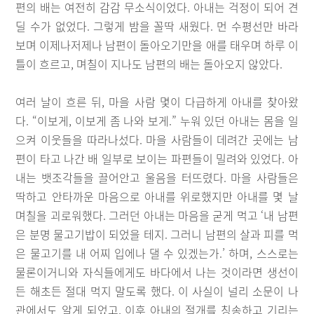
편의 배는 여전히 감감 무소식이었다. 아내는 걱정이 되어 견
딜 수가 없었다. 그렇게 밤을 꼴딱 새웠다. 먼 수평선만 바라
보며 이제나저제나 남편이 돌아오기만을 애를 태우며 하루 이
틀이 흐르고, 며칠이 지나도 남편의 배는 돌아오지 않았다.
여러 날이 흐른 뒤, 마을 사람 몇이 다급하게 아내를 찾아왔
다. “이보게, 이보게 좀 나와 보게.” 누워 있던 아내는 몸을 일
으켜 이웃들을 따라나섰다. 마을 사람들이 데려간 곳에는 남
편이 타고 나간 배 일부로 보이는 파편들이 밀려와 있었다. 아
내는 뱃조각들을 끌어안고 울음을 터뜨렸다. 마을 사람들은
딱하고 안타까운 마음으로 아내를 위로했지만 아내를 몇 날
며칠을 괴로워했다. 그러던 아내는 마음을 굳게 먹고 ‘내 남편
은 분명 물고기밥이 되었을 테지. 그러니 남편의 살과 피를 먹
은 물고기를 내 어찌 입에나 댈 수 있겠는가.’ 하며, 스스로는
물론이거니와 자식들에게도 바다에서 나는 것이라면 생선이
든 해초든 절대 먹지 말도록 했다. 이 사실이 널리 소문이 나
관에서도 알게 되었고, 이후 아내의 절개를 칭송하고 기리는