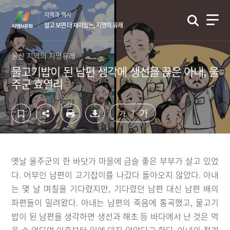
컨
하
지역과 역사
텐
단
알고 보면 더 재미있는, 지명의 유래
츠
영
영
역
역
바
울산 지역의 지명유래
바
로
물고기밥이 된 남편 생각에 생선을 끊은 아내, 울
로
가
주군 효열리
가
기
기
가
가
옛날 울주군의 한 바닷가 마을에 금슬 좋은 부부가 살고 있었
다. 어부인 남편이 고기잡이를 나갔다 돌아오지 않았다. 아내
는 몇 날 며칠을 기다렸지만, 기다렸던 남편 대신 남편 배의
파편들이 밀려왔다. 아내는 남편의 죽음에 통곡했고, 물고기
밥이 된 남편을 생각하면 생선과 해초 등 바다에서 난 것은 먹