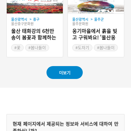
>
>
울산광역시
중구
울산광역시
울주군
울산중구문화원
울주문화원
울산 태화강의 6천만
옹기마을에서 흙을 빚
송이 봄꽃과 함께하는
고 구워봐요! '울산옹
생태축제 '태화강 봄꽃
기축제'
#꽃
#봄나들이
#도자기
#봄나들이
대향연'
#봄축제
#봄축제
#울산 울주
#울산축제
더보기
현재 페이지에서 제공되는 정보와 서비스에 대하여 만
족하십니까?