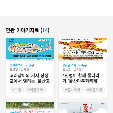
연관 이야기자료 (
14
)
>
>
울산광역시
남구
울산광역시
중구
울산남구문화원
울산중구문화원
고래잡이의 기지 장생
4천명이 함께 줄다리
포에서 열리는 '울산고
기 '울산마두희축제'
래축제'
#고래
#여름축제
#줄다리기
#여름축제
#여름여행
#여름여행
#오징어게임