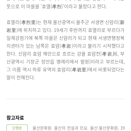
뜻으로 이 마을을 ‘효열(孝烈)’이라고 불렀다고 한다.
효열리(孝烈里)는 현재 울산광역시 울주군 서생면 신암리(新
岩里)에 위치하고 있다. 19세기 후반까지 효열리로 부르다가
일제강점기에 북쪽 마을은 신암리가 되고 현재 서생면행정복
지센터가 있는 남쪽은 효암(孝岩)이라고 불리기 시작했다고
한다. 신암리 효암 해안으로 흐르는 강을 효암천[孝岩川, 부
산광역시 기장군 장안읍 명례리에서 발원]이라고 부르는데,
그 이름 역시 하류 유역의 효암리(孝岩里)에서 비롯되었다는
말이 전해진다.
참고자료
울산문화원. 울산의 전설과 민요. 울산:울산문화원, 19
단행본