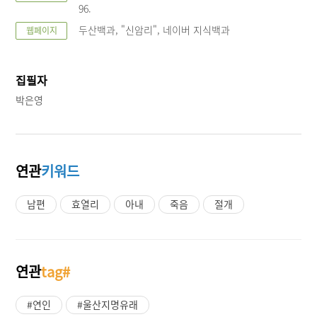
96.
두산백과, "신암리", 네이버 지식백과
웹페이지
집필자
박은영
연관
키워드
남편
효열리
아내
죽음
절개
연관
tag#
#연인
#울산지명유래