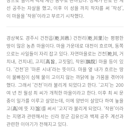
땅으로 떨어져 백제 계선 공주로 변하였다. 정체가 탄로 난 계
선 공주는 자살을 했고, 이후 이 성을 까치 작자를 써 ‘작성’,
이 마을을 ‘작원’이라고 부르기 시작했다.
경상북도 경주시 건천읍(乾川邑) 건천리(乾川里)는 평평한
땅이 많은 농촌 마을이다. 마을 가운데로 대천이 흐르며, 동쪽
으로는 사일들이 자리 잡고 있다. 자연마을로는 건천[乾川, 거
치내, 건치내], 고지[高旨, 고짓말], 작원(鵲院) 마을 등이 있
다. ‘건천’은 ‘마른 시내’라는 뜻이다. 마을 옆 내가 흐르는 땅
이 물빠짐이 심해 물이 고이지 않는 까닭에 늘 가뭄을 겪어야
했다. 그래서 ‘건천’이라 불리게 되었다고 한다. ‘고지’는 200
여 년 전 월성 최 씨가 개척한 마을이라고 한다. 이후 최 씨 문
중이 일가를 이루고 살았는데, 이에 양반이 살았다 하여 높을
고(高)에 뜻 지(旨)를 써서 ‘고지’라 불리게 되었다. ‘작원’이라
는 지명과 관련해서는 신라 장군 김유신과 백제 공주 계선과
관련한 이야기가 전해지고 있다.