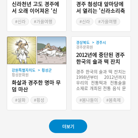
신라천년 고도 경주에
경주 첨성대 앞마당에
서 오래 이어져온 ‘신
서 열리는 '신라소리축
라문화제’
제 에밀레전'
#신라
#가을여행
#신라
#가을여행
#가을축제
#가을축제
>
경상북도
경주시
경주문화원
2012년에 중단된 경주
한국의 술과 떡 잔치
>
강원특별자치도
횡성군
경주 한국의 술과 떡 잔치는
횡성문화원
1998년부터 2012년까지
화살과 경주한 명마 무
우리의 전통떡과 전통술을
소재로 개최된 전통 음식 문
덤 마산
화 축제이다. 1998년 처음
축제가 개최되었을 때는 ‘한
#설화
#횡성
#봄나들이
#봄축제
국 전통주와 떡 축제’라는
명칭이었다가 2002년에 ‘경
주 한국의 술과 떡 잔치’로
이름을 바꾸었다. 전국 각지
더보기
에서 모은 전통술과 떡을 경
주 황성공원에 차려놓고, 많