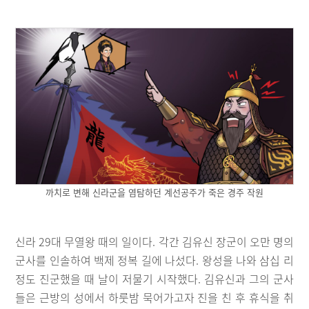
까치로 변해 신라군을 염탐하던 계선공주가 죽은 경주 작원
신라 29대 무열왕 때의 일이다. 각간 김유신 장군이 오만 명의
군사를 인솔하여 백제 정복 길에 나섰다. 왕성을 나와 삼십 리
정도 진군했을 때 날이 저물기 시작했다. 김유신과 그의 군사
들은 근방의 성에서 하룻밤 묵어가고자 진을 친 후 휴식을 취