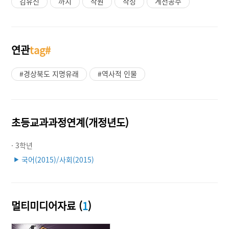
김유신
까치
작원
작성
계선공주
연관
tag#
#경상북도 지명유래
#역사적 인물
초등교과과정연계(개정년도)
· 3학년
국어(2015)/사회(2015)
▶
멀티미디어자료 (
1
)