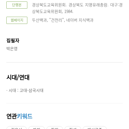
경상북도교육위원회. 경상북도 지명유래총람. 대구:경
단행본
상북도교육위원회, 1984.
두산백과, "건천리", 네이버 지식백과
웹페이지
집필자
박은영
시대/연대
· 시대 :
고대-삼국시대
연관
키워드