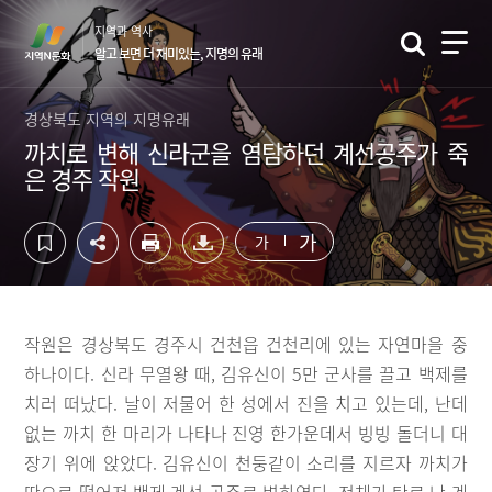
컨
하
지역과 역사
텐
단
알고 보면 더 재미있는, 지명의 유래
츠
영
영
역
역
바
경상북도 지역의 지명유래
바
로
까치로 변해 신라군을 염탐하던 계선공주가 죽
로
가
은 경주 작원
가
기
기
가
가
작원은 경상북도 경주시 건천읍 건천리에 있는 자연마을 중
하나이다. 신라 무열왕 때, 김유신이 5만 군사를 끌고 백제를
치러 떠났다. 날이 저물어 한 성에서 진을 치고 있는데, 난데
없는 까치 한 마리가 나타나 진영 한가운데서 빙빙 돌더니 대
장기 위에 앉았다. 김유신이 천둥같이 소리를 지르자 까치가