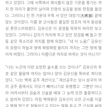
하고 있었다. 그때 서쪽에서 예사롭지 않은 기운을 풍기는 까
치 한 마리가 홀연히 날아와 진영의 상공을 빙빙 한참을 돌았
다. 그러더니 진 한 가운데 우뚝 서 있던 대장기(大將旗) 끝에
앉는 것이었다. 이를 본 군사들은 불길한 징조라 여겨 웅성웅
성 혼란스러워졌다. 김유신은 이 광경을 묵묵히 바라만 보고
있었다. 그러더니 갑자기 허리에 차고 있던 장검을 빼 들고 천
둥 같은 목소리로 까치를 향해 외쳤다. “네 이 노옴!” 김유신
의 호령이 하늘과 땅에 쩌렁쩌렁 울리자 까치는 그만 땅에 떨
어져 버렸다. 그러더니 아름다운 여자로 바뀌는 것이 아닌가?
“너는 누군데 이런 요망한 술수를 쓰는 것이냐?” 김유신의 추
호 같은 물음에 여자는 일어나 앉아 김유신을 똑바로 쳐다보
았다. “나는 백제 공주 계선이오.” 계선공주는 당시 삼국의 여
러 공주 중에서도 미모가 빼어나기로 유명했고 그뿐만 아니
라 어려서부터 검술과 신술을 배워 그 능력 또한 출중하다고
도 알려져 있었다. 마침 백제왕은 김유신이 오만 군사를 이끌
고 백제 땅으로 쳐들어오고 있다는 말을 듣고 큰 근심에 싸여