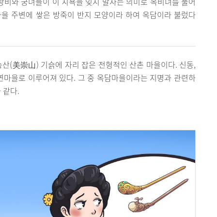
 왕비와 궁녀들이 이 치욕을 잊지 말자는 의미로 옥비녀를 풀어
마을 주변에 쌓은 방죽이 반지 모양이라 하여 옥담이라 불렀다
산(美崇山) 기슭에 자리 잡은 전형적인 산촌 마을이다. 신동,
 자연마을로 이루어져 있다. 그 중 옥담마을이라는 지명과 관련하
 같다.