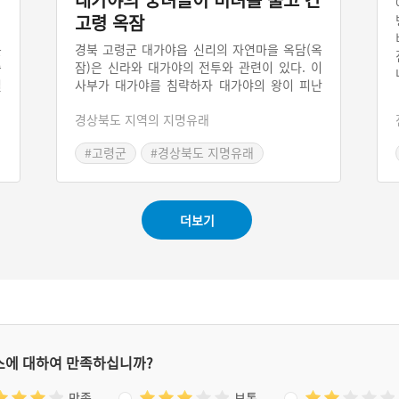
고령 옥잠
를
경북 고령군 대가야읍 신리의 자연마을 옥담(옥
승
잠)은 신라와 대가야의 전투와 관련이 있다. 이
벌
사부가 대가야를 침략하자 대가야의 왕이 피난
런
길에 올랐다가 이 마을에서 옥대를 풀어놓고 떠
경상북도 지역의 지명유래
백
나 옥담이라 불렀다고 한다. 또 신라군을 피해
는
도망을 치던 대가야의 왕비와 궁녀들이 이 치욕
#고령군
#경상북도 지명유래
군
을 잊지 말자는 의미로 옥비녀를 풀어놓았다고
#고령지명유래
라
해서 옥잠이라고도 부른다. 혹은 마을 주변에 쌓
낙
은 방죽이 반지 모양이라 하여 옥담이라 불렀다
는 이야기도 전한다.
더보기
스에 대하여 만족하십니까?
만족
보통