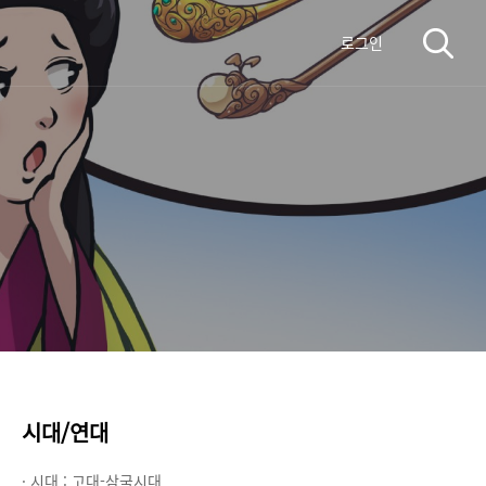
로그인
시대/연대
· 시대 :
고대-삼국시대