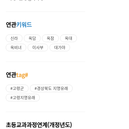
연관
키워드
신라
옥담
옥잠
옥대
옥비녀
이사부
대가야
연관
tag#
#고령군
#경상북도 지명유래
#고령지명유래
초등교과과정연계(개정년도)