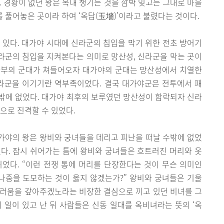
. 경황이 없던 왕은 옥대 챙기는 것을 깜박 잊고는 그대로 마을
를 풀어놓은 곳이라 하여 ‘옥담(玉墻)’이라고 불렸다는 것이다.
 있다. 대가야 시대에 신라군의 침입을 막기 위한 전초 방어기
라군의 침입을 지켜본다는 의미로 망산성, 신라군을 막는 곳이
사부의 군대가 쳐들어오자 대가야의 군대는 망산성에서 치열한
신라군을 이기기란 역부족이었다. 결국 대가야군은 전투에서 패
수밖에 없었다. 대가야 최후의 보루였던 망산성이 함락되자 신라
으로 진격할 수 있었다.
가야의 왕은 왕비와 궁녀들을 데리고 피난을 떠날 수밖에 없었
였다. 잠시 쉬어가는 틈에 왕비와 궁녀들은 흐트러진 머리와 옷
었다. “이런 전쟁 통에 머리를 단장한다는 것이 무슨 의미인
나중을 도모하는 것이 옳지 않겠는가?” 왕비와 궁녀들은 기울
끄러움을 갚아주겠노라는 비장한 결심으로 끼고 있던 비녀를 그
 일이 있고 난 뒤 사람들은 신동 일대를 옥비녀라는 뜻의 ‘옥