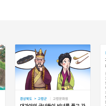
경상북도
고령군
고령문화원
>
대가야의 궁녀들이 비녀를 풀고 간