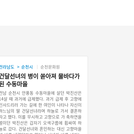
전라남도
순천시
순천문화원
>
건달선녀의 병이 쏟아져 물바다가
된 수동마을
전남 순천시 안풍동 수동마을에 살던 박진산은
14살 때 과거에 급제했다. 과거 급제 후 고향에
인사드리러 가는 길에 한 여인이 나타나 자신이
하느님의 딸 건달선녀라며 하늘로 가서 결혼하
자고 했다. 이를 무시하고 고향으로 가 축하연을
벌이던 박진산은 갑자기 오색구름에 휩싸여 하
늘로 갔다. 건달선녀와 혼인하는 대신 고향마을