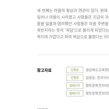
세 번째는 마을의 형상과 연관이 있다. 원래
일어나 마을이 사라졌고 사람들은 지금의 자
을을 잃을까 염려했던 사람들은 마을 주변을 
옥반지라는 뜻의 ‘옥담’으로 불리게 되었다는
락지에 가깝다고 하여 옥담으로 불렸다는 이
참고자료
경상북도교육위원회
단행본
김광순. 한국구비문
단행본
향토문화전자대전
웹페이지
향토문화전자대전
웹페이지