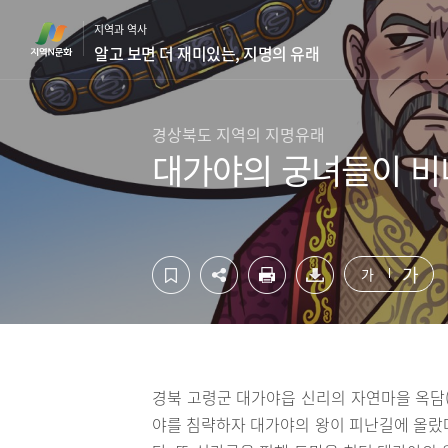
컨
하
지역과 역사
텐
단
알고 보면 더 재미있는, 지명의 유래
츠
영
영
역
역
바
바
로
경상북도 지역의 지명유래
로
가
대가야의 궁녀들이 비
가
기
기
가
가
경북 고령군 대가야읍 신리의 자연마을 옥담(
야를 침략하자 대가야의 왕이 피난길에 올랐