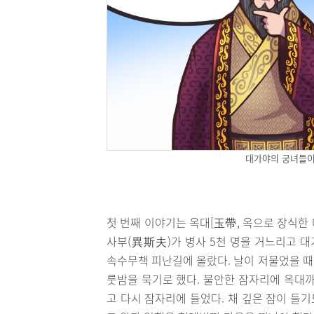
대가야의 궁녀들이
첫 번째 이야기는 옥대[玉帶, 옥으로 장식한 
사부(異斯夫)가 병사 5천 명을 거느리고 
속수무책 피난길에 올랐다. 날이 저물었을 때
룻밤을 묵기로 했다. 불안한 잠자리에 옥대까
고 다시 잠자리에 들었다. 채 깊은 잠이 들