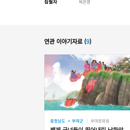
집필자
박은영
연관 이야기자료 (
9
)
충청남도
부여군
부여문화원
>
백제 궁녀들이 뛰어내린 낙화암