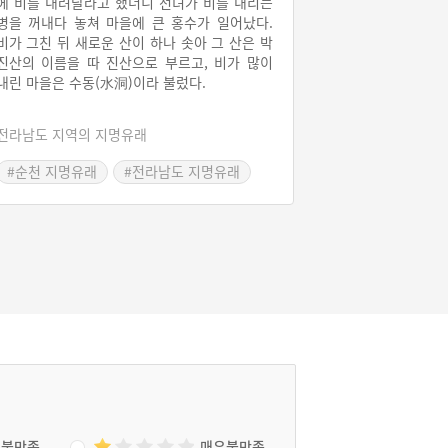
에 비를 내려달라고 했더니 선녀가 비를 내리는
병을 꺼내다 놓쳐 마을에 큰 홍수가 일어났다.
비가 그친 뒤 새로운 산이 하나 솟아 그 산은 박
진산의 이름을 따 진산으로 부르고, 비가 많이
내린 마을은 수동(水洞)이라 불렀다.
전라남도 지역의 지명유래
#순천 지명유래
#전라남도 지명유래
불만족
매우불만족