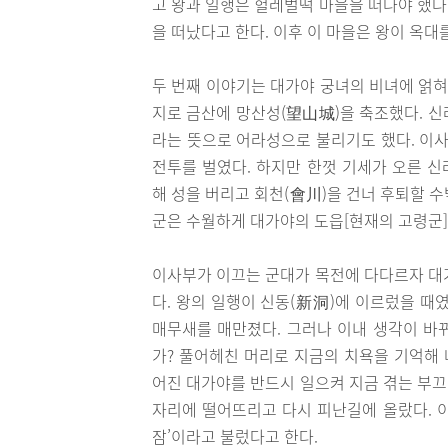
고 왕과 일행은 헐레벌떡 마을을 떠나야 했다
을 떠났다고 한다. 이후 이 마을은 왕이 옥대
두 번째 이야기는 대가야 궁녀의 비녀에 얽혀
지로 금산에 망산성(望山城)을 축조했다. 신
라는 뜻으로 어라성으로 불리기도 했다. 이
전투를 벌였다. 하지만 한껏 기세가 오른 
해 성을 버리고 회천(會川)을 건너 후퇴할 
군은 수월하게 대가야의 도읍[현재의 고령군]
이사부가 이끄는 군대가 목전에 다다르자 대
다. 왕의 일행이 신동(新洞)에 이르렀을 때
매무새를 매만졌다. 그러나 이내 생각이 바뀌
가? 풀어헤친 머리로 지금의 치욕을 기억해 
어진 대가야를 반드시 일으켜 지금 겪는 부
자리에 떨어뜨리고 다시 피난길에 올랐다. 이
잠’이라고 불렀다고 한다.