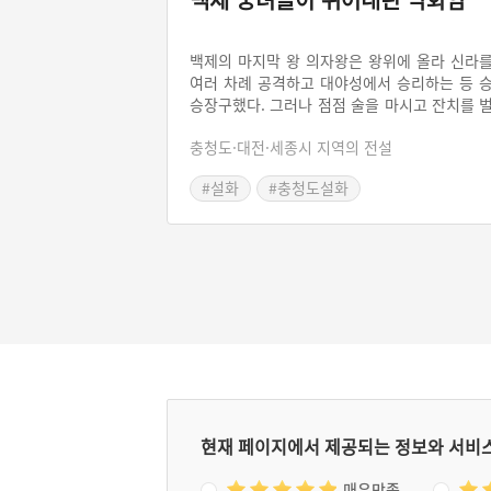
백제의 마지막 왕 의자왕은 왕위에 올라 신라
여러 차례 공격하고 대야성에서 승리하는 등 
승장구했다. 그러나 점점 술을 마시고 잔치를 
이는 일에만 빠져 나랏일은 뒷전이 되었다. 이
충청도·대전·세종시 지역의 전설
때를 틈타 신라군이 당나라 군사와 힘을 합해 
제를 공격하니 의자왕은 결국 항복하고 백제
#설화
#충청도설화
멸망하게 되었다. 백제의 후궁과 궁녀들은 적
#예능프로그램 촬영지
#드라마 주요 소재
의 손에 죽을 수 없다며 부소산의 바위에 올
백마강변에 몸을 던져 자결하였고, 이 바위를 
화암이라 부른다.
현재 페이지에서 제공되는 정보와 서비
매우만족