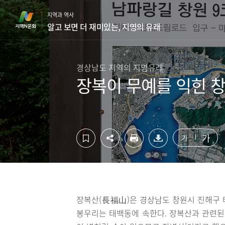
컨
하
지역과 역사
텐
단
알고 보면 더 재미있는, 지명의 유래
츠
영
영
역
역
바
바
로
경상남도 지역의 지명유래
로
가
장복이 무예를 익힌 
가
기
기
가
가
장복산(長福山)은 경상남도 창원시 진해구 태
봉우리는 태백동에 속한다. 장복산과 관련된