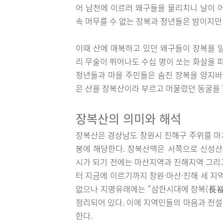
어 남천에 이르러 왜구들을 물리치니 날이 
속 머무를 수 없는 장복과 청년들은 밤이지만
이때 산에 매복하고 있던 왜구들이 장복을 
리 무술이 뛰어나도 수십 명이 쏘는 화살을 
청년들과 마을 주민들은 숨진 장복을 양지바
은 산을 장복산이라 부르고 머물렀던 동굴을 
장복산의 의미와 해석
장복산은 경상남도 창원시 진해구 주위를 마치
봉에 해당한다. 장복산맥은 서쪽으로 신성산
시가 되기 전에는 마산지역과 진해지역 그리
터 지금에 이르기까지 창원·마산·진해 세 지
없으나 지명유래에는 “삼한시대에 장복(長福)
정리되어 있다. 이에 지역민들의 마음과 전설
한다.