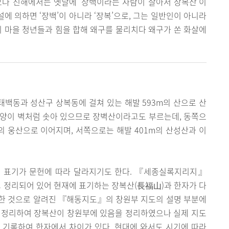
으나 진해에서는 옛날에 ‘장백이라는 사람이 살아서 장복산’이
설에 의하면 ‘장백’이 아니라 ‘장복’으로, 그는 일반인이 아니라
이 마을 청년들과 힘을 합해 왜구를 물리치다 왜구가 쏜 화살에
백동과 성산구 상복동에 걸쳐 있는 해발 593m의 산으로 산
모양이 벽처럼 솟아 있으므로 장벽산이라고도 부르는데, 동쪽으
의 웅산으로 이어지며, 서쪽으로는 해발 401m의 산성산과 이
의 표기가 문헌에 따라 달라지기도 한다. 『세종실록지리지』
”고 정리되어 있어 현재에 표기하는 장복산(長福山)과 한자가 다
제작한 것으로 알려진 『해동지도』의 창원부 지도의 설명 부분에
 정리하여 장복산이 창원부에 있음을 정리하였으나 실제 지도
 기록하여 한자에서 차이가 있다. 현대에 와서도 시기에 따라