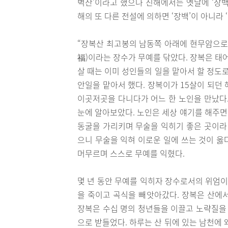
벽산’이라고 했으나 진해에서는 옛날에 ‘장백
해의 또 다른 전설에 의하면 ‘장백’이 아니라
“장복산 최고봉의 남동쪽 아래에 현무암으로
福)이라는 장수가 무예를 닦았다. 장복은 태
살 때는 이미 성인들의 일을 맡아서 할 정도
안일을 맡아서 했다. 장복이가 15살이 되던
이곳저곳을 다니다가 어느 한 노인을 만났다.
눈에 알아보았다. 노인은 세상 얘기를 해주면
동굴을 가리키며 무술을 익히기 좋은 곳이라 
으니 무술을 익혀 이로운 일에 쓰는 것이 옳
머무르며 스스로 무예를 익혔다.
몇 년 동안 무예를 익히자 장수로서의 위엄이
을 죽이고 곡식을 빼앗아갔다. 장복은 산에
장복은 수십 명의 청년들을 이끌고 노략질을
으로 받들었다. 하루는 산 뒤에 있는 남천에