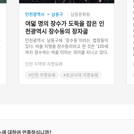
인천광역시
남동구
남동문화원
>
여덟 명의 장수가 도둑을 잡은 인
천광역시 장수동의 장자골
자
인천광역시 남동구에 ‘장수동’이라는 법정동이
후
있다. 마을 지명을 장수동이라고 한 것은 ‘100세
이
까지 장수하는 마을’이라는 의미를 지니고 있다.
과
장수동에는 ‘장자리’, ‘장자골’ 등으로 불리는 마
인천 지역의 지명유래
인
을이 있다. ‘장자리’, ‘장자골’ 등의 지명은 전국
하
적으로 산재해 있다. 일반적으로 ‘부자가 살던
#인천 지명유래
#조선시대 지명유래
후
마을’, ‘맏아들이 살았던 마을’, ‘장수(사)가 살던
#장수 설화
마을’ 이라는 지명 유래가 전해진다. 인천광역시
남동구 장수동 장자골도 부자가 살았다고도 하
고, 여덟 명의 장사가 살았었다고 한다. 한편 ‘작
은 고개가 있는 마을’이라는 지명에 여덟 장사
이야기가 결합된 것으로 보기도 한다.
스에 대하여 만족하십니까?