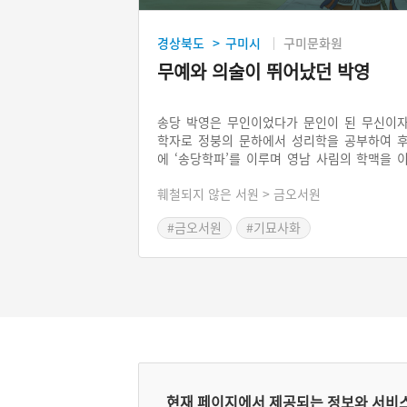
경상북도
구미시
구미문화원
>
무예와 의술이 뛰어났던 박영
송당 박영은 무인이었다가 문인이 된 무신이
학자로 정붕의 문하에서 성리학을 공부하여 
에 ‘송당학파’를 이루며 영남 사림의 학맥을 
어간 인물이다. 무인 가문에서 자란 박영은 무
훼철되지 않은 서원 > 금오서원
에 급제해 왕을 호위하는 선전관이 되었다. 무
이었지만 행동의 명분과 역사적 평가를 고민
#금오서원
#기묘사화
였던 박영은 학문으로 군자가 되는 길을 택한 
고향에 낙향해 정붕의 문하에서 학문을 익혔다.
현재 페이지에서 제공되는 정보와 서비