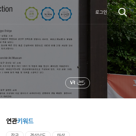
로그인
연관
키워드
장군
경상남도
마산