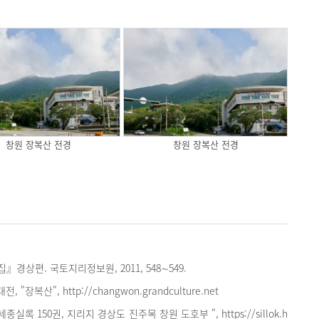
창원 장복산 전경
창원 장복산 전경
경상편. 국토지리정보원, 2011, 548∼549.
"장복산", http://changwon.grandculture.net
실록 150권, 지리지 경상도 진주목 창원 도호부 ", https://sillok.h