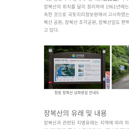
장복산의 위치를 달리 정리하여 1961년에는
속한 것으로 국토지리정보원에서 고시하였는데
복산 공원, 장복산 조각공원, 장복산임도 
고 있다.
창원 장복산 남파랑길 안내도
장복산의 유래 및 내용
장복산과 관련된 지명유래는 지역에 따라 차