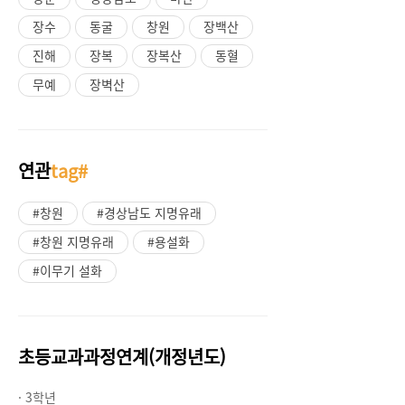
장수
동굴
창원
장백산
진해
장복
장복산
동혈
무예
장벽산
연관
tag#
#창원
#경상남도 지명유래
#창원 지명유래
#용설화
#이무기 설화
초등교과과정연계(개정년도)
· 3학년