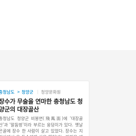
충청남도
청양군
청양문화원
>
장수가 무술을 연마한 충청남도 청
양군의 대장골산
충청남도 청양군 비봉면(飛鳳面)에 ‘대장골
산’과 ‘말둠벙’이라 부르는 웅덩이가 있다. 옛날
은골에 장수 한 사람이 살고 있었다. 장수는 지