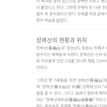
이 벽처럼 솟아 있으므로 장벽산’이라고 했
라 불렀다고 한다. 그런데 진해의 또 다른 전
힘이 센 장수였다고 한다. 무예를 익힌 장복
맞아 목숨을 잃었다.
장복산의 현황과 위치
장복산(長福山)은 경상남도 창원시 진해구 태
봉우리는 태백동에 속한다. 장복산은 산의 
로 덕주봉과 안민고개를 지나면 해발 710m
어진다.
그런데 옛 기록들을 보면 장복산(長福山)
에 “장복산(長卜山)은 부(府) 남쪽에 있다.
름을 알 수 있다. 그리고 18세기 중반에 
서는 “장복산재부남(長福山在府南)”이라고
에는 웅천과의 경계에 ‘장백산(長白山)’이라