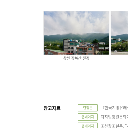
창원 장복산 전경
참고자료
『한국지명유래집』
단행본
디지털창원문화대전, 
웹페이지
조선왕조실록, "세종
웹페이지