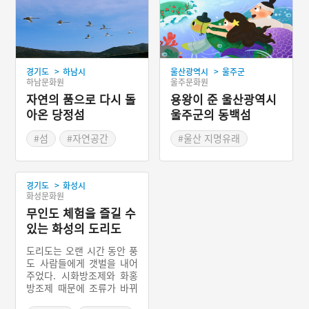
>
>
경기도
하남시
울산광역시
울주군
하남문화원
울주문화원
자연의 품으로 다시 돌
용왕이 준 울산광역시
아온 당정섬
울주군의 동백섬
#섬
#자연공간
#울산 지명유래
#경기도 하남시
>
경기도
화성시
화성문화원
무인도 체험을 즐길 수
있는 화성의 도리도
도리도는 오랜 시간 동안 풍
도 사람들에게 갯벌을 내어
주었다. 시화방조제와 화홍
방조제 때문에 조류가 바뀌
어 커다란 천퇴가 생기고 그