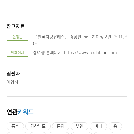
참고자료
『한국지명유래집』경상편. 국토지리정보원, 2011, 6
단행본
06.
섬여행 홈페이지, https://www.badaland.com
웹페이지
집필자
이영식
연관
키워드
풍수
경상남도
통영
부인
바다
용