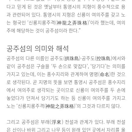
다고 믿게 된 것은 옛날부터 통영시의 지형이 풍수적으로 용
과 관련되어 있다. 통영시의 지형은 신룡이 여의주를 갖고 노
는 형국인 ‘신룡지롱주격(神龍之弄珠格)’이라 했는데, 여의
주에 해당하는 것이 공주섬이라 한다.”
공주섬의 의미와 해석
공주섬의 다른 이름인 공주도(拱珠島)·공주도(控珠島)에서와
같이 공주섬은 구슬을 ‘두 손으로 맞잡다’, ‘당기다’는 의미를
가지고 있는데, 이는 풍수지리와 관계하여 명명(命名)한 것으
로 생각된다. 곧 지명의 뜻을 보면 통영시 공주섬은 풍수지리
에서 여의주로 생각되는 곳이므로 신룡이 여의주를 두 손에
놓았다가 던져서 당기기도 하는 등 신룡이 여의주를 가지고
노는 ‘신룡지롱주격(神龍之弄珠格)’의 그것과 다르지 않다.
그리고 공주섬은 부래(浮來) 전설과 관계가 있다. 부래 전설
은 산이나 바위 그리고 나무 등이 원래 있던 곳에서 자리를 옮