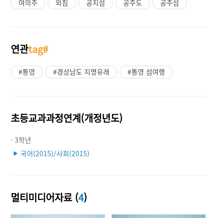
여의주
외침
공지섬
공주도
공주섬
연관
tag#
#통영
#경상남도 지명유래
#통영 섬여행
초등교과과정연계(개정년도)
· 3학년
국어(2015)/사회(2015)
▶
멀티미디어자료 (
4
)