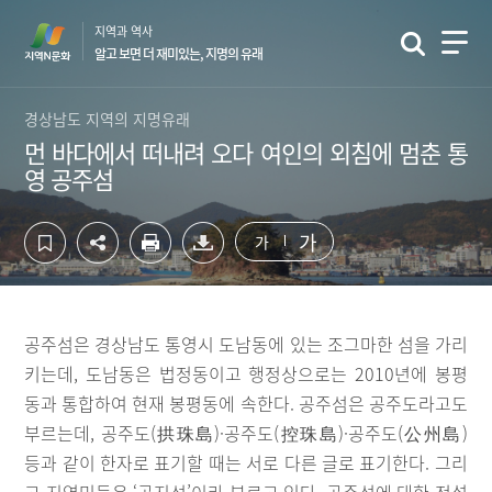
컨
하
지역과 역사
텐
단
알고 보면 더 재미있는, 지명의 유래
츠
영
영
역
역
바
경상남도 지역의 지명유래
바
로
먼 바다에서 떠내려 오다 여인의 외침에 멈춘 통
로
가
영 공주섬
가
기
기
가
가
공주섬은 경상남도 통영시 도남동에 있는 조그마한 섬을 가리
키는데, 도남동은 법정동이고 행정상으로는 2010년에 봉평
동과 통합하여 현재 봉평동에 속한다. 공주섬은 공주도라고도
부르는데, 공주도(拱珠島)·공주도(控珠島)·공주도(公州島)
등과 같이 한자로 표기할 때는 서로 다른 글로 표기한다. 그리