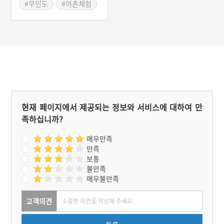
곳에 살던 생물들도 바뀌었
#무인도
#어촌체험
지만 그래도 갯벌은 바지락
#이색체험
과 같은 조개를 내어주는 주
민들의 생활터전이었다. 현
재는 더 이상 풍도 사람들이
계절에 따라 이주하며 조개
를 채취하지 않는다. 이제는
백미리 주민들이 배를 타고
와 조개를 채취하는 삶의 터
전이다. 무인도지만 일반인
도 무인도에서 먹고 자며 살
아보는 체험을 할 수 있다.
현재 페이지에서 제공되는 정보와 서비스에 대하여 만
족하십니까?
매우만족
만족
보통
불만족
매우불만족
고객의견