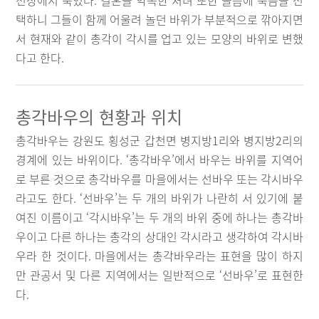
전장에서 죽었다. 결혼을 약속한 처녀 또한 슬픔에 죽음을 선
택하니 그들이 함께 어울려 놀던 바위가 부분적으로 깎아지면
서 현재와 같이 총각이 각시를 업고 있는 모양의 바위로 변했
다고 한다.
총각바우의 현황과 위치
총각바우는 강원도 횡성군 갑천면 병지방1리와 병지방2리의
경계에 있는 바위이다. ‘총각바우’에서 바우는 바위를 지역어
로 부른 것으로 총각바우를 마을에서는 선바우 또는 각시바우
라고도 한다. ‘선바우’는 두 개의 바위가 나란히 서 있기에 붙
여진 이름이고 ‘각시바우’는 두 개의 바위 중에 하나는 총각바
우이고 다른 하나는 총각의 상대인 각시라고 생각하여 각시바
우라 한 것이다. 마을에서는 총각바우라는 표현을 많이 하지
만 관공서 및 다른 지역에서는 일반적으로 ‘선바우’로 표현한
다.