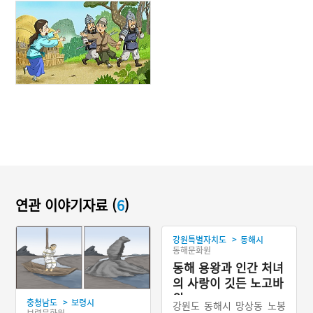
연관 이야기자료 (
6
)
>
강원특별자치도
동해시
동해문화원
동해 용왕과 인간 처녀
의 사랑이 깃든 노고바
위
>
충청남도
보령시
강원도 동해시 망상동 노봉