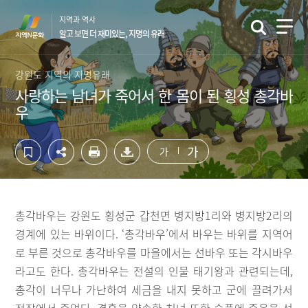
컨
하
지역과 역사
텐
단
알고 보면 더 재미있는, 지명의 유래
츠
영
영
역
역
바
강원도 지역의 지명유래
바
로
사랑하는 남녀가 죽어서 한 몸이 된 횡성 총각바
로
가
우
가
기
기
가
가
총각바우는 강원도 횡성군 갑천면 병지방1리와 병지방2리의
경계에 있는 바위이다. ‘총각바우’에서 바우는 바위를 지역어
로 부른 것으로 총각바우를 마을에서는 선바우 또는 각시바우
라고도 한다. 총각바우는 전설의 인물 태기왕과 관련되는데,
총각이 너무나 가난하여 세금을 내지 못하고 군에 끌려가서