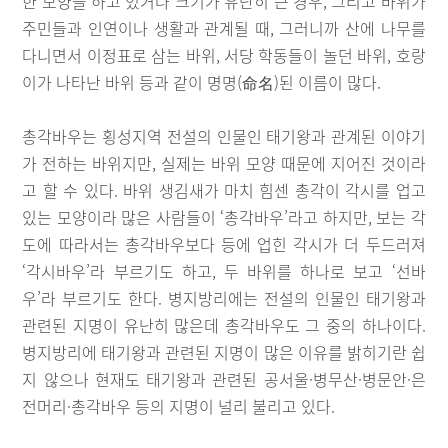
한 모양을 하고 있거나 크기가 유난히 큰 경우, 그리고 바위가
주민들과 인연이나 생활과 관계될 때, 그러니까 산에 나무를
다니면서 이정표로 삼는 바위, 서당 학동들이 놀던 바위, 호랑
이가 나타난 바위 등과 같이 명명(命名)된 이름이 많다.
총각바우는 횡성지역 전설의 인물인 태기왕과 관계된 이야기
가 전하는 바위지만, 실제는 바위 모양 때문에 지어진 것이라
고 할 수 있다. 바위 생김새가 마치 힘센 총각이 각시를 업고
있는 모양이라 많은 사람들이 ‘총각바우’라고 하지만, 보는 각
도에 따라서는 총각바우보다 등에 업힌 각시가 더 두드러져
‘각시바우’라 부르기도 하고, 두 바위를 하나로 보고 ‘선바
우’라 부르기도 한다. 병지방리에는 전설의 인물인 태기왕과
관련된 지명이 유난히 많은데 총각바우도 그 중의 하나이다.
병지방리에 태기왕과 관련된 지명이 많은 이유를 밝히기란 쉽
지 않으나 현재도 태기왕과 관련된 공서울·병무산·병문안·은
전머리·총각바우 등의 지명이 널리 불리고 있다.