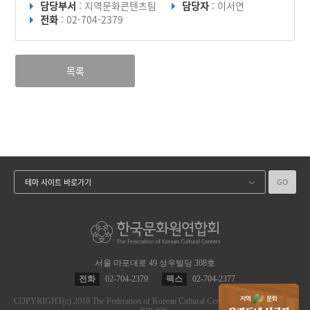
담당부서
: 지역문화콘텐츠팀
담당자
: 이서연
전화
: 02-704-2379
목록
GO
테마 사이트 바로가기
서울 마포대로 49 성우빌딩 308호
전화
02-704-2379
팩스
02-704-2377
COPYRIGHT
(c)
2018 The Federation of Korean Cultural Centers.
ALL RIGHT RES