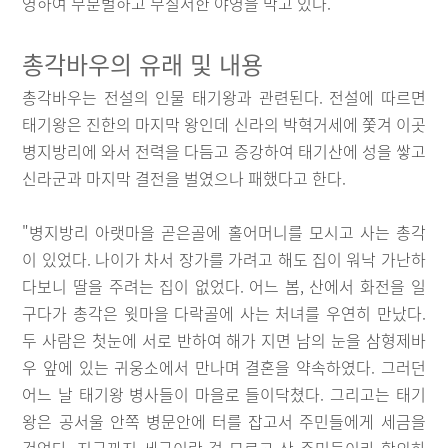
영하여 무분별하고 무질서한 야영을 막고 있다.
총각바우의 유래 및 내용
총각바우는 전설의 인물 태기왕과 관련된다. 전설에 따르면
태기왕은 진한의 마지막 왕인데 신라의 박혁거세에 쫓겨 이곳
병지방리에 와서 전력을 다듬고 증강하여 태기산에 성을 쌓고
신라군과 마지막 결전을 벌였으나 패했다고 한다.
"병지방리 아랫마을 곧은골에 홀어머니를 모시고 사는 총각
이 있었다. 나이가 차서 장가를 가려고 해도 집이 워낙 가난하
다보니 딸을 주려는 집이 없었다. 어느 봄, 산에서 화전을 일
구다가 총각은 윗마을 다락골에 사는 처녀를 우연히 만났다.
두 사람은 첫눈에 서로 반하여 해가 지면 남의 눈을 삼형제바
우 앞에 있는 귀웅소에서 만나며 결혼을 약속하였다. 그러던
어느 날 태기왕 병사들이 마을로 들이닥쳤다. 그리고는 태기
왕은 공서울 안쪽 병문안에 터를 잡고서 주민들에게 세금을