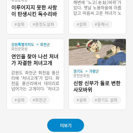
보령문화원
해변에 ‘노고(老姑)바위’가
이루어지지 못한 사랑
있다. 옛날 노봉마을에 아름
답고 마음씨 고운 처녀가 노
이 탄생시킨 독수리바
부모를 모시고 살고 있었다.
위
부모를 모시는데 지극 정성
#설화
#충청도설화
#설화
#동해시
이었다. 처녀에 대한 소문은
#강원도 설화
동해에 살고 있는 용왕도 듣
#강원도 바위
게 되었다. 동해 용왕이 처
>
강원특별자치도
화천군
녀를 보기 위해 육지로 나왔
화천문화원
다가 처녀와 사랑에 빠졌다.
연인을 찾아 나선 처녀
용왕은 처녀를 용궁으로 데
려가려 하였는데, 처녀의 노
가 자결한 처녀고개
부모가 막았다. 하늘이 천둥
>
경기도
가평군
과 벼락을 내려 노부모를 하
강원도 화천군 화천읍 풍산
춘천문화원
늘로 데려가고, 용왕은 처녀
리에 ‘처녀고개’가 있다. 화
와 함께 동해의 용궁으로 갈
신랑 신부가 돌로 변한
천읍 풍산리에서 대이리로
수 있었다.
넘어가는 고개이다. '처녀고
사모바위
개'에는 시대에 따라서 다양
한 이야기들이 전해진다. 그
#설화
#화천군
#설화
#경기도 설화
런데 그 줄거리는 별반 차이
#강원도 설화
#경기도 바위
가 없다. 먼 길 떠나서 화천
에 온 연인을 찾아 나섰다
가, 연인이 있는 곳에 거의
더보기
도착한 것을 모르고 절망하
여 자결한 고개라 하여 '처