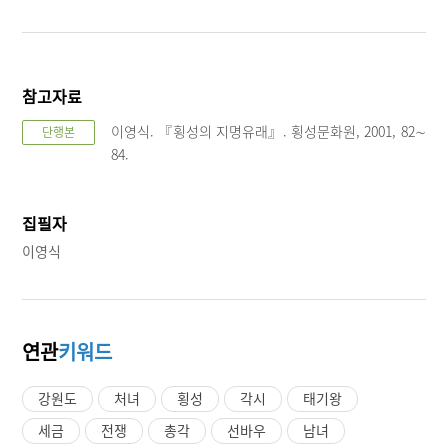
참고자료
이영식. 『횡성의 지명유래』. 횡성문화원, 2001, 82∼
단행본
84.
집필자
이영식
연관
키워드
강원도
처녀
횡성
각시
태기왕
세금
전쟁
총각
선바우
남녀