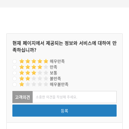
녀고개'라고 부르게 되었다
고 한다. 또한 과거를 보러
떠난 연인을 기다리던 마을
처녀가 고개가 있는 벼랑에
서 실족해 죽음을 맞이했다
고도 한다.
현재 페이지에서 제공되는 정보와 서비스에 대하여 만
족하십니까?
매우만족
만족
보통
불만족
매우불만족
고객의견
등록