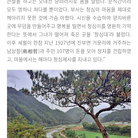
큰절을 하고는 오대천 낭떠러지로 몸을 날렸다. 순식간이라
모두 멍하니 쳐다볼 뿐이었다. 부사는 청심의 마음을 제대로
헤아리지 못한 것에 가슴 아팠다. 시신을 수습하여 양지바른
곳에 무덤을 만들어주고 명복을 빌면서 청심이를 영원히 기억
한다는 뜻에서 그녀가 떨어져 죽은 곳을 ‘청심대’라 불렀다.
이후 세월이 한참 지난 1927년에 진부면 거문리에 거주하는
남상철(南相哲)과 주민 107명이 돈을 모아 정자를 건립하였
고, 마을에서는 해마다 청심제사를 지내고 있다.”