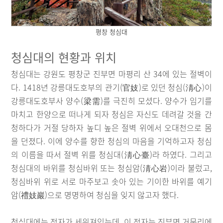
평창 청심대
청심대의 현황과 위치
청심대는 강원도 평창군 진부면 마평리 산 34에 있는 절벽이
다. 1418년 강릉대도호부의 관기(官妓)로 있던 청심(淸心)이
강릉대도호부사 양수(梁需)를 극진히 모셨다. 양수가 임기를
마치고 한양으로 떠나게 되자 청심은 자신도 데려갈 것을 간
청하다가 거절 당하자 높디 높은 절벽 위에서 오대천으로 몸
을 던졌다. 이에 양수를 향한 청심의 마음을 기억하고자 청심
의 이름을 따서 절벽 위를 청심대(淸心臺)라 하였다. 그리고
청심대의 바위를 청심바위 또는 청심암(淸心岩)이라 불렀고,
청심바위 위로 서로 마주보고 솟아 있는 기이한 바위를 예기
암(禮妓巖)으로 명명하여 청심을 잊지 않고자 했다.
청심대에는 정자가 세워져있는데, 이 정자는 진부면 거문리에