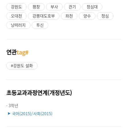
강원도
평창
부사
관기
청심대
오대천
강릉대도호부
좌천
양수
청심
낭떠러지
투신
연관
tag#
#강원도 설화
초등교과과정연계(개정년도)
· 3학년
국어(2015)/사회(2015)
▶