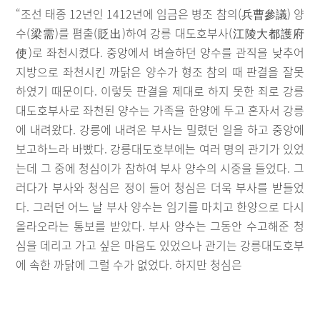
“조선 태종 12년인 1412년에 임금은 병조 참의(兵曹參議) 양
수(梁需)를 폄출(貶出)하여 강릉 대도호부사(江陵大都護府
使)로 좌천시켰다. 중앙에서 벼슬하던 양수를 관직을 낮추어
지방으로 좌천시킨 까닭은 양수가 형조 참의 때 판결을 잘못
하였기 때문이다. 이렇듯 판결을 제대로 하지 못한 죄로 강릉
대도호부사로 좌천된 양수는 가족을 한양에 두고 혼자서 강릉
에 내려왔다. 강릉에 내려온 부사는 밀렸던 일을 하고 중앙에
보고하느라 바빴다. 강릉대도호부에는 여러 명의 관기가 있었
는데 그 중에 청심이가 참하여 부사 양수의 시중을 들었다. 그
러다가 부사와 청심은 정이 들어 청심은 더욱 부사를 받들었
다. 그러던 어느 날 부사 양수는 임기를 마치고 한양으로 다시
올라오라는 통보를 받았다. 부사 양수는 그동안 수고해준 청
심을 데리고 가고 싶은 마음도 있었으나 관기는 강릉대도호부
에 속한 까닭에 그럴 수가 없었다. 하지만 청심은