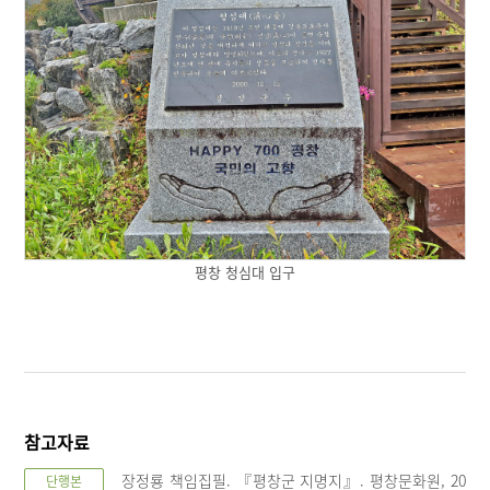
평창 청심대 입구
참고자료
장정룡 책임집필. 『평창군 지명지』. 평창문화원, 20
단행본