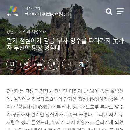
컨
하
지역과 역사
텐
단
알고 보면 더 재미있는, 지명의 유래
츠
영
영
역
역
바
강원도 지역의 지명유래
바
로
관기 청심이가 강릉 부사 양수를 따라가지 못하
로
가
자 투신한 평창 청심대
가
기
기
가
가
청심대는 강원도 평창군 진부면 마평리 산 34에 있는 절벽인
데, 여기에서 강릉대도호부의 관기인 청심(淸心)이가 죽은 곳
이라 ‘청심대(淸心臺)’라 부른다. 강릉대도호부 부사로 양수
가 부임하자 관기인 청심이가 시중을 들었다. 그러던 사이 두
사람은 정이 들었는데, 부사가 다시 한양으로 올라가게 되었