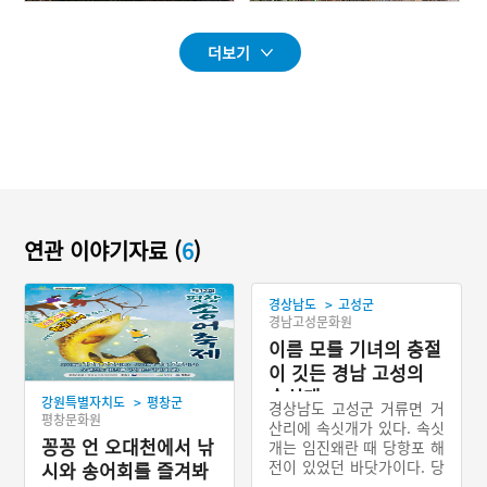
더보기
연관 이야기자료 (
6
)
>
경상남도
고성군
경남고성문화원
이름 모를 기녀의 충절
이 깃든 경남 고성의
속싯개
>
강원특별자치도
평창군
경상남도 고성군 거류면 거
평창문화원
산리에 속싯개가 있다. 속싯
꽁꽁 언 오대천에서 낚
개는 임진왜란 때 당항포 해
전이 있었던 바닷가이다. 당
시와 송어회를 즐겨봐
시 왜군들은 이순신 장군의