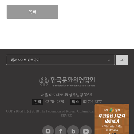
목록
GO
테마 사이트 바로가기
서울 마포대로 49 성우빌딩 308호
전화
02-704-2379
팩스
02-704-2377
COPYRIGHT
(c)
2018 The Federation of Korean Cultural Centers.
ALL RIGHT RES
ERVED.