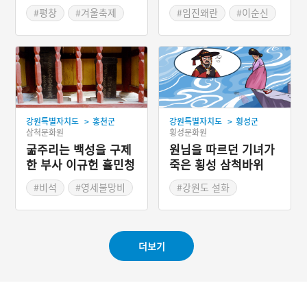
요 '평창송어축제'
계책에 속아 대패하였다고
#평창
#겨울축제
#임진왜란
#이순신
하며, 그로 인해 주민들은
#겨울여행
#송어
#경남 고성 설화
‘왜군들이 속은 갯가’라 하
여 이곳을 '속싯개'라 불렀
다고 한다. 그런데 이 해전
에 숨은 조력자가 있으니 그
녀는 바로 무기정 곱세집의
이름 모를 기녀였다고 한다.
임진왜란이 일어나기 전 일
>
>
강원특별자치도
홍천군
강원특별자치도
횡성군
본은 조선에 밀사를 보낸다.
삼척문화원
횡성문화원
밀사는 임무를 수행하던 중
굶주리는 백성을 구제
곱세집에 머물고, 한 기녀에
원님을 따르던 기녀가
게 마음을 빼앗긴다. 이후
한 부사 이규헌 휼민청
죽은 횡성 삼척바위
밀사는 임무를 완수하고 다
덕 영세불망비
시 기녀를 찾아가고, 술에
#비석
#영세불망비
#강원도 설화
취해 자신이 이 고을의 주인
#삼척 가볼만한곳
#횡성 가볼만한곳
이 될 것이라 말한다. 이를
#횡성 설화
들은 기녀는 밀사의 품속에
서 지도를 발견하고, 지도를
변조한다. 이러한 기녀의 숨
더보기
은 공로로 임진왜란 때 당항
포 해전에서 승리할 수 있었
다고 한다.