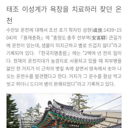
태조 이성계가 욕창을 치료하러 찾던 온
천
수안보 온천에 대해서 조선 초기 학자인 성현(成俔:1439~15
04)의 『용재총화』에 “충청도 충주 안부역(安富驛) 큰길가
에 온천이 있는데, 샘물이 미지근하고 별로 뜨겁지 않다”라고
기록되어 있다. 『한국지명총람』에는 “2백여 년 전의 일이
다. 현재의 온천지대가 농경지로 사용되고 있을 때 피부병을
앓던 한 거지가 이 근처의 볏짚 속에 살면서 땅속에서 솟아 나
오는 온천수를 발견했다고 한다. 거지가 그 온수를 항상 먹고
씻고 하더니 드디어 병이 완쾌되었다”라고 기록하고 있다.