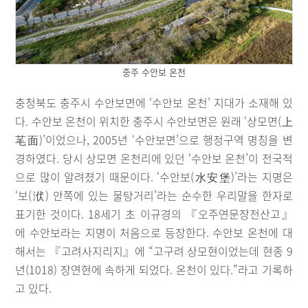
충주 수안보 온천
충청북도 충주시 수안보면에 ‘수안보 온천’ 지대가 소재해 있
다. 수안보 온천이 위치한 충주시 수안보면은 원래 ‘상모면(上
芼面)’이었으나, 2005년 ‘수안보면’으로 행정구역 명칭을 변
경하였다. 당시 상모면 온천리에 있던 ‘수안보 온천’이 전국적
으로 많이 알려졌기 때문이다. ‘수안보(水安堡)’라는 지명은
‘보(洑) 안쪽에 있는 물탕거리’라는 순수한 우리말을 한자로
표기한 것이다. 18세기 초 이규경의 『오주연문장전산고』
에 수안보라는 지명이 처음으로 등장한다. 수안보 온천에 대
해서는 『고려사지리지』에 “고구려 상모현이었는데 현종 9
년(1018) 장연현에 속하게 되었다. 온천이 있다.”라고 기록하
고 있다.