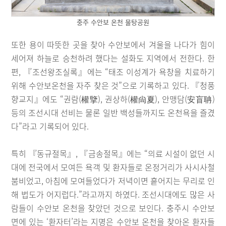
충주 수안보 온천 물탕공원
또한 용이 따뜻한 곳을 찾아 수안보에서 겨울을 나다가 힘이
세어져 하늘로 승천하려 했다는 설화도 지역에서 전한다. 한
편, 『조선왕조실록』에는 “태조 이성계가 욕창을 치료하기
위해 수안보온천을 자주 찾은 것”으로 기록하고 있다. 『청풍
향교지』에도 “권람(權擥), 권상하(權尙夏), 안맹담(安盲聃)
등의 조선시대 선비는 물론 일반 백성들까지도 온천욕을 즐겼
다”라고 기록되어 있다.
특히 『동규절목』, 『금송절목』에는 “의료 시설이 없던 시
대에 전국에서 모여든 욕객 및 환자들로 온정거리가 사시사철
붐비었고, 아침에 모여들었다가 저녁이면 흩어지는 무리로 인
해 법도가 어지럽다.”라고까지 하였다. 조선시대에도 많은 사
람들이 수안보 온천을 찾았던 것으로 보인다. 충주시 수안보
면에 있는 ‘환자터’라는 지명은 수안보 온천을 찾아온 환자들