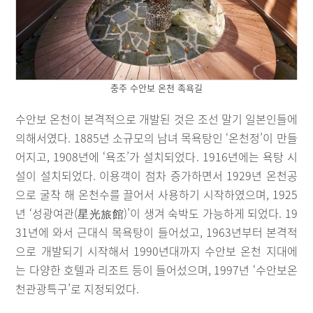
충주 수안보 온천 족욕길
수안보 온천이 본격적으로 개발된 것은 조선 말기 일본인들에
의해서였다. 1885년 소규모의 남녀 목욕탕인 ‘온천정’이 만들
어지고, 1908년에 ‘욕조’가 설치되었다. 1916년에는 욕탕 시
설이 설치되었다. 이용객이 점차 증가하면서 1929년 온천공
으로 굴착 해 온천수를 끌어서 사용하기 시작하였으며, 1925
년 ‘성광여관(星光旅館)’이 생겨 숙박도 가능하게 되었다. 19
31년에 와서 근대식 목욕탕이 들어섰고, 1963년부터 본격적
으로 개발되기 시작해서 1990년대까지 수안보 온천 지대에
는 다양한 호텔과 리조트 등이 들어섰으며, 1997년 ‘수안보온
천관광특구’로 지정되었다.