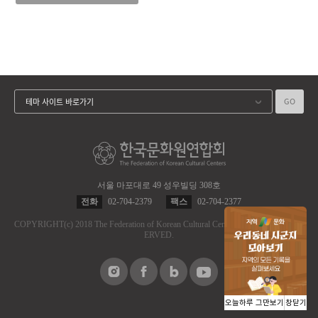
GO
테마 사이트 바로가기
서울 마포대로 49 성우빌딩 308호
전화
02-704-2379
팩스
02-704-2377
COPYRIGHT
(c)
2018 The Federation of Korean Cultural Centers.
ALL RIGHT RES
ERVED.
오늘하루 그만보기
창닫기