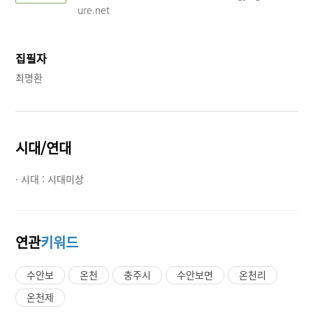
ure.net
집필자
최명환
시대/연대
· 시대 :
시대미상
연관
키워드
수안보
온천
충주시
수안보면
온천리
온천제