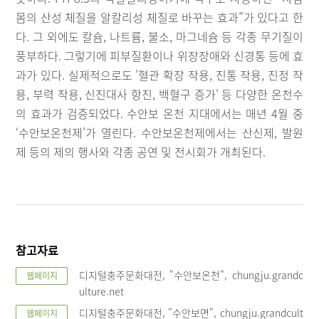
몸의 산성 체질을 알칼리성 체질로 바꾸는 효과”가 있다고 한
다. 그 외에도 칼슘, 나트륨, 불소, 마그네슘 등 각종 무기질이
풍부하다. 그렇기에 피부질환이나 위장장애와 신경통 등에 효
과가 있다. 실제적으로도 '혈관 확장 작용, 진통 작용, 진정 작
용, 부력 작용, 신진대사 항진, 백혈구 증가' 등 다양한 온천수
의 효과가 검증되었다. 수안보 온천 지대에서는 매년 4월 중
‘수안보온천제’가 열린다. 수안보온천제에서는 산신제, 발원
제 등의 제의 행사와 각종 공연 및 전시회가 개최된다.
참고자료
디지털충주문화대전, "수안보온천", chungju.grandc
웹페이지
ulture.net
디지털충주문화대전, "수안보면", chungju.grandcult
웹페이지