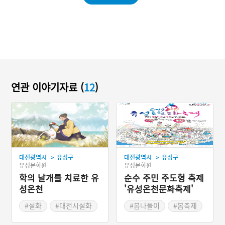
연관 이야기자료 (
12
)
>
>
대전광역시
유성구
대전광역시
유성구
유성문화원
유성문화원
학의 날개를 치료한 유
순수 주민 주도형 축제
성온천
'유성온천문화축제'
#설화
#대전시설화
#봄나들이
#봄축제