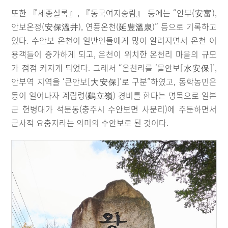
또한 『세종실록』, 『동국여지승람』 등에는 “안부(安富),
안보온정(安保溫井), 연풍온천(延豊溫泉)” 등으로 기록하고
있다. 수안보 온천이 일반인들에게 많이 알려지면서 온천 이
용객들이 증가하게 되고, 온천이 위치한 온천리 마을의 규모
가 점점 커지게 되었다. 그래서 “온천리를 ‘물안보[水安保]’,
안부역 지역을 ‘큰안보[大安保]’로 구분”하였고, 동학농민운
동이 일어나자 계립령(鷄立嶺) 경비를 한다는 명목으로 일본
군 헌병대가 석문동(충주시 수안보면 사문리)에 주둔하면서
군사적 요충지라는 의미의 수안보로 된 것이다.