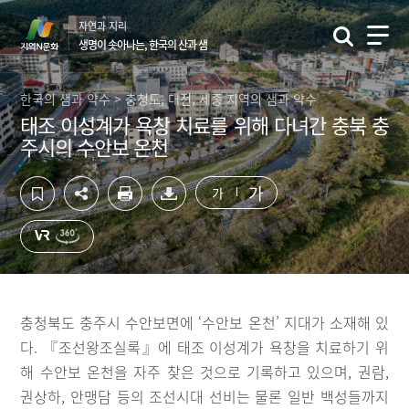
컨
하
자연과 지리
텐
단
생명이 솟아나는, 한국의 산과 샘
츠
영
영
역
역
바
한국의 샘과 약수 > 충청도, 대전, 세종 지역의 샘과 약수
바
로
태조 이성계가 욕창 치료를 위해 다녀간 충북 충
로
가
주시의 수안보 온천
가
기
기
가
가
충청북도 충주시 수안보면에 ‘수안보 온천’ 지대가 소재해 있
다. 『조선왕조실록』에 태조 이성계가 욕창을 치료하기 위
해 수안보 온천을 자주 찾은 것으로 기록하고 있으며, 권람,
권상하, 안맹담 등의 조선시대 선비는 물론 일반 백성들까지