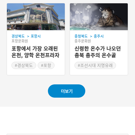
>
>
경상북도
포항시
충청북도
충주시
포항문화원
충주문화원
포항에서 가장 오래된
신령한 온수가 나오던
온천, 양학 온천프라자
충북 충주의 온수골
#경상북도
#포항
#조선시대 지명유래
#온천
#목욕탕
#권선징악 설화
#오래된 목욕탕
#충주 지명유래
더보기