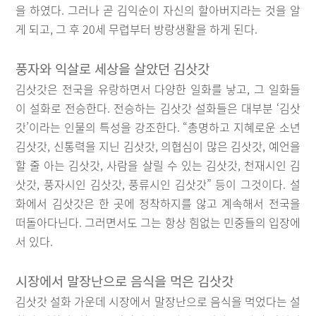
을 하였다. 그러나 곧 김익순이 자신의 할아버지라는 것을 알
게 되고, 그 후 20세 무렵부터 방랑생활을 하게 된다.
풍자와 익살로 세상을 살았던 김삿갓
김삿갓은 전국을 유랑하면서 다양한 일화를 낳고, 그 일화들
이 설화로 전승한다. 전승하는 김삿갓 설화들은 대부분 ‘김삿
갓’이라는 인물의 특성을 강조한다. “총명하고 지혜로운 소년
김삿갓, 신통력을 지닌 김삿갓, 의협심이 많은 김삿갓, 예언을
할 줄 아는 김삿갓, 사람을 살릴 수 있는 김삿갓, 천재시인 김
삿갓, 풍자시인 김삿갓, 풍류시인 김삿갓” 등이 그것이다. 설
화에서 김삿갓은 한 곳에 정착하지를 않고 계속해서 전국을
떠돌아다닌다. 그러면서도 그는 항상 힘없는 민중들의 입장에
서 있다.
시장에서 말장난으로 음식을 먹은 김삿갓
김삿갓 설화 가운데 시장에서 말장난으로 음식을 먹었다는 설