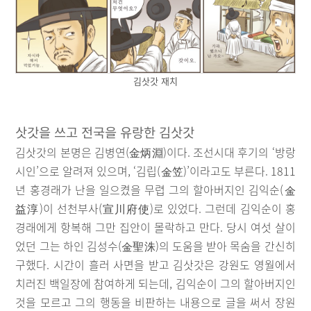
김삿갓 재치
삿갓을 쓰고 전국을 유랑한 김삿갓
김삿갓의 본명은 김병연(金炳淵)이다. 조선시대 후기의 ‘방랑
시인’으로 알려져 있으며, ‘김립(金笠)’이라고도 부른다. 1811
년 홍경래가 난을 일으켰을 무렵 그의 할아버지인 김익순(金
益淳)이 선천부사(宣川府使)로 있었다. 그런데 김익순이 홍
경래에게 항복해 그만 집안이 몰락하고 만다. 당시 여섯 살이
었던 그는 하인 김성수(金聖洙)의 도움을 받아 목숨을 간신히
구했다. 시간이 흘러 사면을 받고 김삿갓은 강원도 영월에서
치러진 백일장에 참여하게 되는데, 김익순이 그의 할아버지인
것을 모르고 그의 행동을 비판하는 내용으로 글을 써서 장원