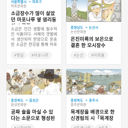
>
서울특별시
마포구
마포문화원
소금장수가 많이 살았
던 마포나루 옆 염리동
의 소금길
>
충청남도
논산시
소금은 인간 생활에 필수적
논산문화원
인 식품이다. 서해의 갯벌에
은진미륵의 보은으로
서 생산되어 한양으로 운송
된 소금은 한강을 통해 마포
결혼 한 모시장수
나루에서 하역되었다. 마포
나루에서 부려진 소금은 광
#옛길
#마포나루
#논산
#미륵불
흥창 부근의 소금창고로 이
#소금길
#시장설화
동해 보관되다가 한양에 사
#서울 염리동
는 소비자들에게 공급되었
다. 광흥창 부근의 소금창고
에서 소금을 구입하려는 상
인들이 모여들기 시작하면
서 생긴 마을이 염리동이다.
즉 염리동은 소금장수들의
>
>
충청북도
음성군
충청북도
충주시
마을이었다. 지금은 염리동
음성문화원
충주문화원
사람들이 소금을 판매하고
운송하던 옛 모습을 볼 수는
공짜 술을 마실 수 있
목계장을 배경으로 한
없지만, 과거 염리동 사람들
다는 소문으로 형성된
신경림의 시「목계장
의 생활상은 현대에 조성된
보천장
터」
소금길에서 발견할 수 있다.
#시장설화
#목계나루
#충주