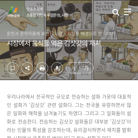
컨
하
산업과 경제
텐
단
소중한 기억 속 푸짐한 情, 시장
츠
영
영
역
역
바
문헌과 문학작품에 표현된 시장 > 시장을 배경으로 한 이야기
바
로
시장에서 음식을 먹은 김삿갓의 재치
로
가
가
기
기
가
가
우리나라에서 전국적인 규모로 전승하는 설화 가운데 대표적
인 설화가 ‘김삿갓’ 관련 설화다. 그는 전국을 유랑하면서 많
은 일화와 해학을 남겨놓기도 하였다. 그리고 그 일화들이 설
화로 전승한다. 전승하는 김삿갓 설화들은 대부분 ‘김삿갓’이
라는 인물의 특성을 강조하는데, 유리걸식하면서 재치를 발휘