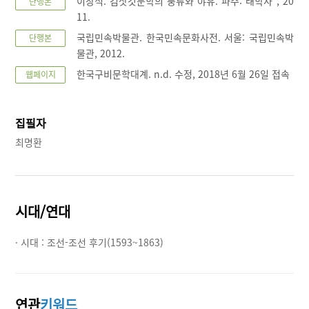
이창식. 김삿갓문학의 풍류와 야유. 파주: 태학사 , 20
단행본
11.
국립민속박물관. 한국민속문화사전. 서울: 국립민속박
단행본
물관, 2012.
한국구비문학대계. n.d. 수정, 2018년 6월 26일 접속
웹페이지
집필자
최명환
시대/연대
· 시대 :
조선-조선 후기(1593~1863)
연관
키워드