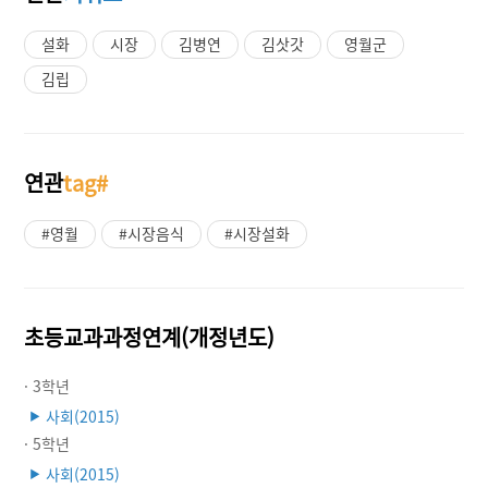
설화
시장
김병연
김삿갓
영월군
김립
연관
tag#
#영월
#시장음식
#시장설화
초등교과과정연계(개정년도)
· 3학년
사회(2015)
▶
· 5학년
사회(2015)
▶