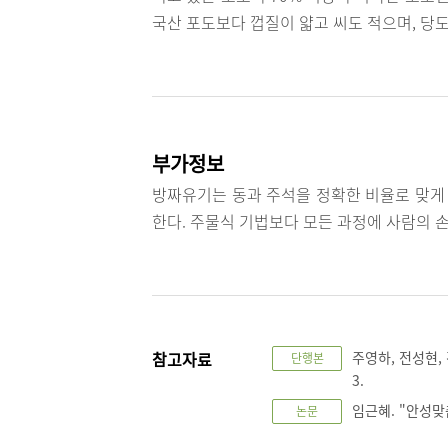
국산 포도보다 껍질이 얇고 씨도 적으며, 당도
부가정보
방짜유기는 동과 주석을 정확한 비율로 맞게
한다. 주물식 기법보다 모든 과정에 사람의 손
참고자료
주영하, 전성현,
단행본
3.
임근혜. "안성맞
논문