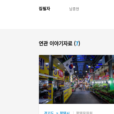
집필자
남종현
연관 이야기자료 (
7
)
경기도
평택시
평택문화원
>