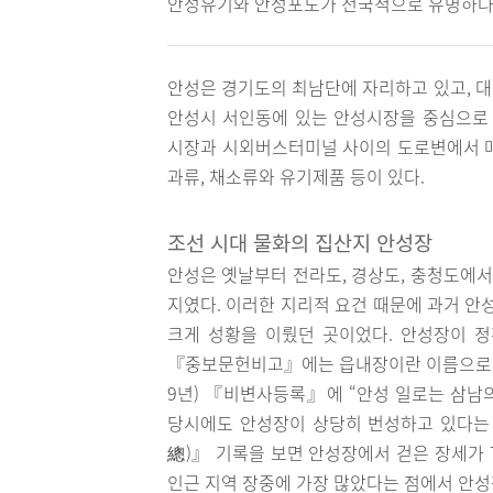
안성유기와 안성포도가 전국적으로 유명하다
안성은 경기도의 최남단에 자리하고 있고, 대
안성시 서인동에 있는 안성시장을 중심으로 
시장과 시외버스터미널 사이의 도로변에서 매월
과류, 채소류와 유기제품 등이 있다.
조선 시대 물화의 집산지 안성장
안성은 옛날부터 전라도, 경상도, 충청도에서
지였다. 이러한 지리적 요건 때문에 과거 안성
크게 성황을 이뤘던 곳이었다. 안성장이 
『중보문헌비고』에는 읍내장이란 이름으로 2일
9년) 『비변사등록』에 “안성 일로는 삼남
당시에도 안성장이 상당히 번성하고 있다는 것
總)』 기록을 보면 안성장에서 걷은 장세가 
인근 지역 장중에 가장 많았다는 점에서 안성