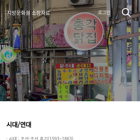
지방문화원 소장자료
로그인
시대/연대
· 시대 :
조선-조선 후기(1593~1863)