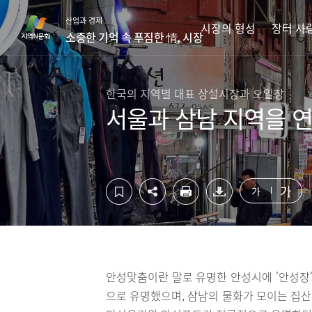
컨
하
산업과 경제
텐
단
시장의 형성
장터 사
소중한 기억 속 푸짐한 情, 시장
츠
영
영
역
역
바
바
로
한국의 지역별 대표 상설시장과 오일장
로
가
서울과 삼남 지역을 
가
기
기
가
가
안성맞춤이란 말로 유명한 안성시에 '안성장'
으로 유명했으며, 삼남의 물화가 모이는 집산