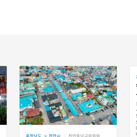
충청남도
천안시
천안동남구문화원
>