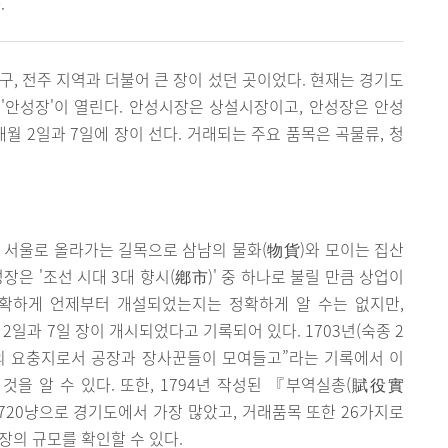
.
구, 전주 지역과 더불어 큰 장이 섰던 곳이었다. 현재는 경기도
'안성장'이 열린다. 안성시장은 상설시장이고, 안성장은 안성
 2일과 7일에 장이 선다. 거래되는 주요 품목은 곡물류, 청
 서울로 올라가는 길목으로 삼남의 물화(物貨)와 모이는 집산
장은 '조선 시대 3대 향시(鄕市)' 중 하나로 불릴 만큼 상업이
정확하게 언제부터 개설되었는지는 정확하게 알 수는 없지만,
과 7일 장이 개시되었다고 기록되어 있다. 1703년(숙종 2
의 요충지로서 공장과 장사꾼들이 모여들고”라는 기록에서 이
을 알 수 있다. 또한, 1794년 작성된 『부역실총(賦役實
720냥으로 경기도에서 가장 많았고, 거래품목 또한 26가지로
장의 규모를 확인할 수 있다.