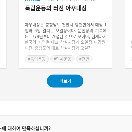
독립운동의 터전 아우내장
을
아우내장은 충청남도 천안시 병천면에서 매월 1
별
일과 6일 열리는 오일장이다. 문헌상의 기록에
월
는 1779년부터 개설된 것으로 보이며, 현재까지
,
한국의 지역별 대표 상설시장과 오일장 > 강원,
택
도 이어지고 있다. 또한 유관순 열사가 만세운동
대전, 충청도의 대표 상설시장과 오일장
람
을 벌렸던 곳으로 인근에는 유관순 열사의 생가
장
와 기념관이 있다.
#독립운동
#만세운동
#천안
#충청남도 전통시장
더보기
스에 대하여 만족하십니까?