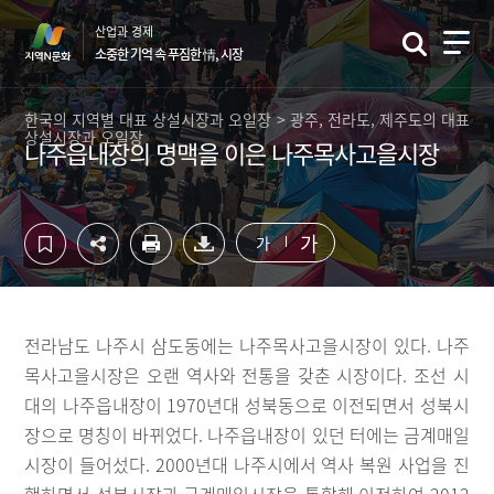
컨
하
산업과 경제
텐
단
소중한 기억 속 푸짐한 情, 시장
츠
영
영
역
역
바
한국의 지역별 대표 상설시장과 오일장 > 광주, 전라도, 제주도의 대표
상설시장과 오일장
바
로
나주읍내장의 명맥을 이은 나주목사고을시장
로
가
가
기
기
가
가
전라남도 나주시 삼도동에는 나주목사고을시장이 있다. 나주
목사고을시장은 오랜 역사와 전통을 갖춘 시장이다. 조선 시
대의 나주읍내장이 1970년대 성북동으로 이전되면서 성북시
장으로 명칭이 바뀌었다. 나주읍내장이 있던 터에는 금계매일
시장이 들어섰다. 2000년대 나주시에서 역사 복원 사업을 진