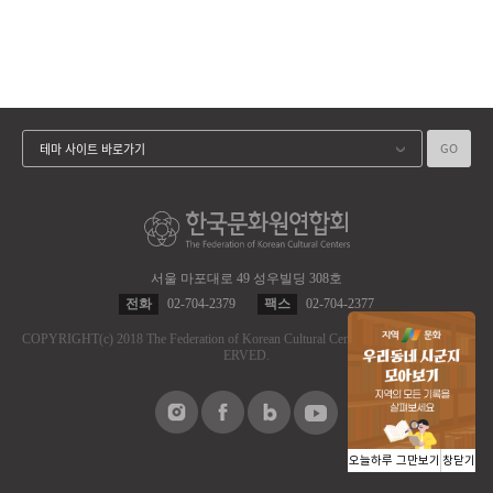
GO
테마 사이트 바로가기
서울 마포대로 49 성우빌딩 308호
전화
02-704-2379
팩스
02-704-2377
COPYRIGHT
(c)
2018 The Federation of Korean Cultural Centers.
ALL RIGHT RES
ERVED.
오늘하루 그만보기
창닫기