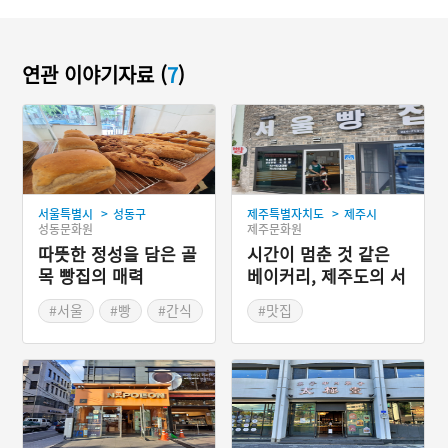
연관 이야기자료 (
7
)
>
>
서울특별시
성동구
제주특별자치도
제주시
성동문화원
제주문화원
따뜻한 정성을 담은 골
시간이 멈춘 것 같은
목 빵집의 매력
베이커리, 제주도의 서
울빵집
#서울
#빵
#간식
#맛집
#제주도 마을이야기
#제주 가볼만한곳