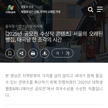
컨
하
생활과 민속
텐
단
세월에 담긴 신뢰, 지역의 오래된 가게
츠
영
영
역
역
바
음식점·다방·디저트·식자재
바
로
[2025년 공모전 수상작 콘텐츠] 서울의 오래된
로
가
빵집, 태극당 한 조각의 시간
가
기
기
가
가
본 영상은 지역문화의 가치를 널리 알리고 세대가 함께 즐길
수 있는 콘텐츠를 확산하기 위해 진행하였던 '2025년 대학생
웹툰&애니메이션 공모전'에서 최우수상을 수상한 작품입니
다.