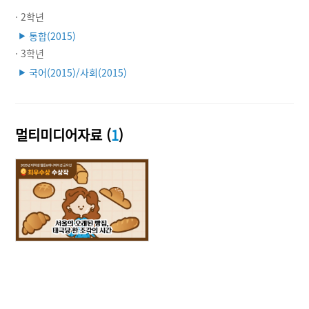
· 2학년
통합(2015)
▶
· 3학년
국어(2015)/사회(2015)
▶
멀티미디어자료 (
1
)