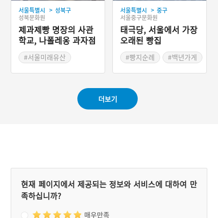
>
>
서울특별시
성북구
서울특별시
중구
성북문화원
서울중구문화원
제과제빵 명장의 사관
태극당, 서울에서 가장
학교, 나폴레옹 과자점
오래된 빵집
#서울미래유산
#빵지순례
#백년가게
#빵지순례
#백년가게
#오래가게
#블루리본
#오래가게
더보기
현재 페이지에서 제공되는 정보와 서비스에 대하여 만
족하십니까?
매우만족