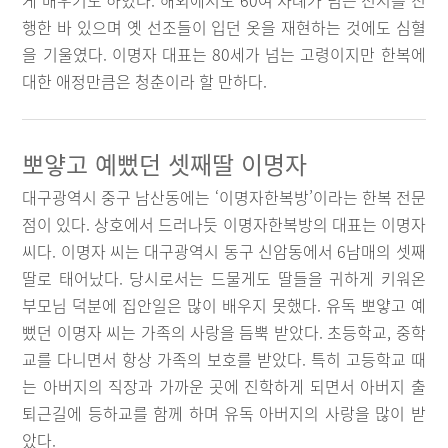
게 배우기도 하였다. 해외에서도 60여 차례가 넘는 전시를 진
행한 바 있으며 옛 선조들이 입던 옷을 재현하는 것에도 심혈
을 기울였다. 이명자 대표는 80세가 넘는 고령이지만 한복에
대한 애정만큼은 청춘이라 할 만하다.
뽀얗고 예뻤던 셋째딸 이명자
대구광역시 중구 남산동에는 ‘이명자한복방’이라는 한복 전문
점이 있다. 상호에서 드러나듯 이명자한복방의 대표는 이명자
씨다. 이명자 씨는 대구광역시 동구 신암동에서 6남매의 셋째
딸로 태어났다. 당시로서는 드물게도 딸들을 귀하게 키워온
부모님 덕분에 집안일은 많이 배우지 못했다. 유독 뽀얗고 예
뻤던 이명자 씨는 가족의 사랑을 듬뿍 받았다. 초등학교, 중학
교를 다니면서 항상 가족의 보호를 받았다. 특히 고등학교 때
는 아버지의 직장과 가까운 곳에 진학하게 되면서 아버지 출
퇴근길에 등하교를 함께 하며 유독 아버지의 사랑을 많이 받
았다.