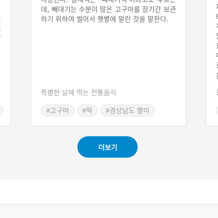
리
데, 빼대기는 수분이 많은 고구마를 장기간 보관
동
하기 위하여 썰어서 햇볕에 말린 것을 말한다.
조
밥
특별한 날에 먹는 전통음식
#고구마
#떡
#경상남도 별미
더보기