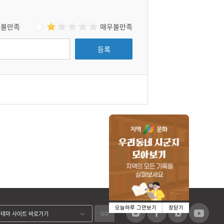
불만족
매우불만족
등록
오늘하루 그만보기
창닫기
GO
테마 사이트 바로가기