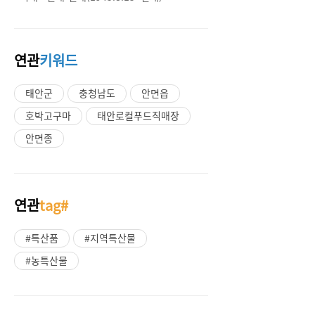
연관
키워드
태안군
충청남도
안면읍
호박고구마
태안로컬푸드직매장
안면종
연관
tag#
#특산품
#지역특산물
#농특산물