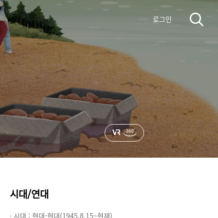
로그인
시대/연대
· 시대 :
현대-현대(1945.8.15~현재)