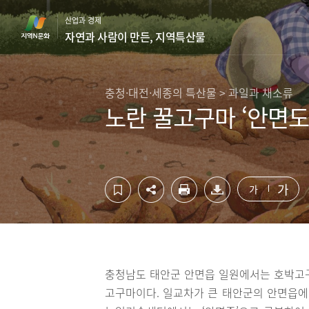
컨
하
산업과 경제
텐
단
자연과 사람이 만든, 지역특산물
츠
영
영
역
역
바
바
로
충청·대전·세종의 특산물 > 과일과 채소류
로
가
노란 꿀고구마 ‘안면도
가
기
기
가
가
충청남도 태안군 안면읍 일원에서는 호박고
고구마이다. 일교차가 큰 태안군의 안면읍에