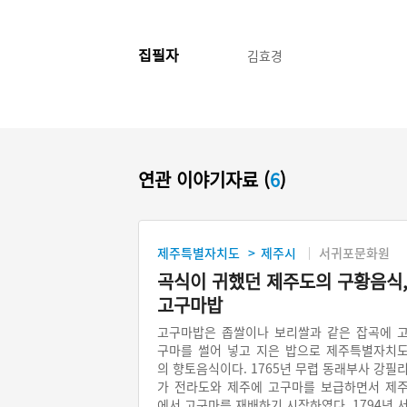
집필자
김효경
연관 이야기자료 (
6
)
제주특별자치도
제주시
서귀포문화원
>
곡식이 귀했던 제주도의 구황음식
고구마밥
고구마밥은 좁쌀이나 보리쌀과 같은 잡곡에 
구마를 썰어 넣고 지은 밥으로 제주특별자치
의 향토음식이다. 1765년 무렵 동래부사 강필
가 전라도와 제주에 고구마를 보급하면서 제
에서 고구마를 재배하기 시작하였다. 1794년 