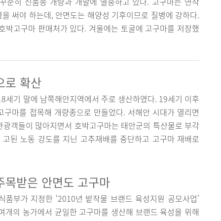
꾸준히 신품종 개량과 개발에 열중하고 있다. 고구마는 연작
경을 써야 하는데, 안면도는 해양성 기후이므로 질병에 강하다.
호박고구마 판매처가 있다. 겨울에는 토굴에 고구마를 저장했
으로 확산
8세기 말에 남쪽해안지역에서 주로 생산하였다. 19세기 이후
고구마를 접목해 개량종으로 만들었다. 서해안 시대가 열리면
는 관광객들이 많아지면서 호박고구마는 태안군의 특산물로 부각
 고된 노동 강도를 지닌 고추재배를 중단하고 고구마 재배로
주목받은 안면도 고구마
품부가 지정한 ‘2010년 밭작물 브랜드 육성지원 공모사업’
00여개의 농가에서 균일한 고구마를 생산해 브랜드 육성을 위해