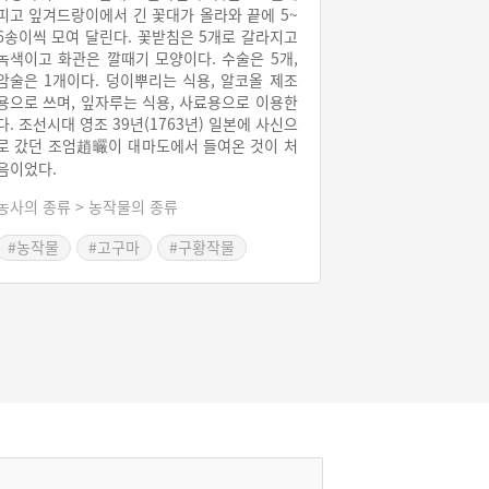
피고 잎겨드랑이에서 긴 꽃대가 올라와 끝에 5~
6송이씩 모여 달린다. 꽃받침은 5개로 갈라지고
녹색이고 화관은 깔때기 모양이다. 수술은 5개,
암술은 1개이다. 덩이뿌리는 식용, 알코올 제조
용으로 쓰며, 잎자루는 식용, 사료용으로 이용한
다. 조선시대 영조 39년(1763년) 일본에 사신으
로 갔던 조엄趙曮이 대마도에서 들여온 것이 처
음이었다.
농사의 종류 > 농작물의 종류
#농작물
#고구마
#구황작물