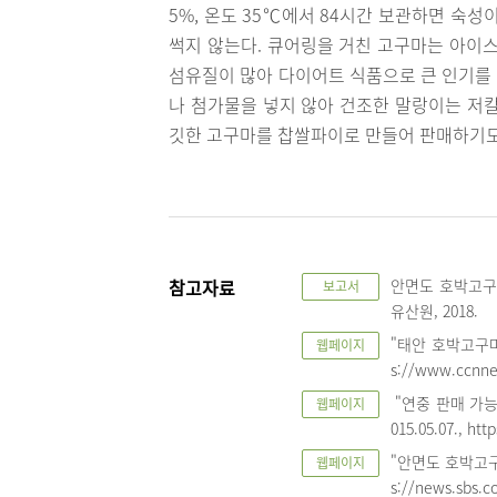
5%, 온도 35℃에서 84시간 보관하면 숙
썩지 않는다. 큐어링을 거친 고구마는 아이스
섬유질이 많아 다이어트 식품으로 큰 인기를
나 첨가물을 넣지 않아 건조한 말랑이는 저칼
깃한 고구마를 찹쌀파이로 만들어 판매하기도
참고자료
안면도 호박고구마
보고서
유산원, 2018.
"태안 호박고구마,
웹페이지
s://www.ccnne
"연중 판매 가능
웹페이지
015.05.07., ht
"안면도 호박고구마 
웹페이지
s://news.sbs.co