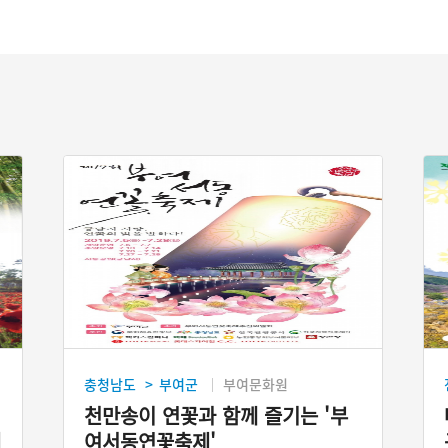
충청남도
부여군
부여문화원
>
천만송이 연꽃과 함께 즐기는 '부
대
여서동연꽃축제'