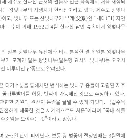
의해 제주도 한라산 근처의 관음사 인근 숲속에서 처음 채집되
박사는 왕벚나무의 자생지가 한라산이라고 했다. 제주도 왕벚나
이고, 벚나무 또는 산벚나무가 부계(父系)인 1세대(F1) 자연
 교수에 의해 1932년 4월 한라산 남면 숲속에서 왕벚나무
등의 일본 왕벚나무 유전체와 비교 분석한 결과 일본 왕벚나무
나무가 모계인 일본 왕벚나무(일본명 요시노 벚나무)는 오오시
 전 이루어진 잡종으로 알려졌다.
은 타가수분을 통해서만 번식하는 벚나무 종들이 고립된 제주
 꽃가루받이를 허용, 번식이 가능해진 것으로 추정하고 있다.
관련한 기원과 원산지 논란을 끝낼 수 있게 되었다. 국립수목
 완전하게 해독한 것은 세계적으로도 처음"이라며 "국내 식물
 수준임을 보여주는 것"이라고 말했다.
 2~3일 만에 피어난다. 보통 왕 벚꽃이 절정인때는 3월말에