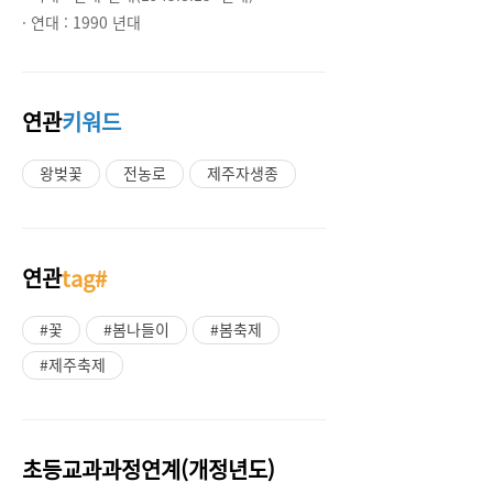
· 연대 :
1990 년대
연관
키워드
왕벚꽃
전농로
제주자생종
연관
tag#
#꽃
#봄나들이
#봄축제
#제주축제
초등교과과정연계(개정년도)