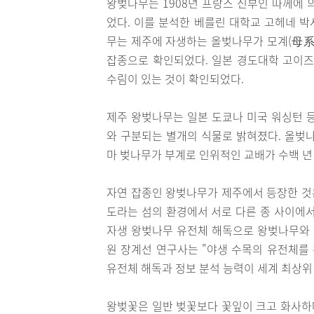
왕벚나무는 1908년 프랑스 신부인 따께에 
었다. 이를 분석한 베를린 대학교 고헤네 
무는 제주에 자생하는 올벚나무가 모계(母系)
잡종으로 확인되었다. 일본 경도대학 고이즈마
수림이 있는 것이 확인되었다.
제주 왕벚나무는 일본 도쿄나 미국 워싱턴 
와 구분되는 별개의 식물로 밝혀졌다. 올벚
마 벚나무가 부계로 인위적인 교배가 수백 년
자연 잡종인 왕벚나무가 제주에서 등장한 것
도라는 섬의 환경에서 서로 다른 종 사이에서
자생 왕벚나무 유전체 해독으로 왕벚나무와 
원 장계선 연구사는 "야생 수목의 유전체를
유전체 해독과 정보 분석 능력이 세계 최상위
왕벚꽃은 일반 벚꽃보다 꽃잎이 크고 화사하며