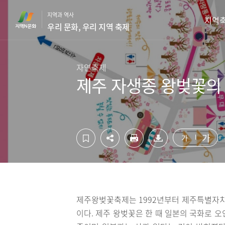
컨
하
지역과 역사
텐
단
지역
우리 문화, 우리 지역 축제
츠
영
영
역
역
바
바
로
자연축제
로
가
제주 자생종 왕벚꽃의
가
기
기
가
가
제주왕벚꽃축제는 1992년부터 제주특별자
이다. 제주 왕벚꽃은 한 때 일본의 국화로 