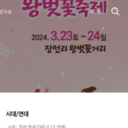
장자료
로그인
시대/연대
· 시대 :
현대-현대(1945.8.15~현재)