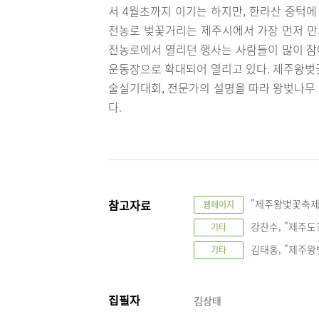
서 4월초까지 이기는 하지만, 한라산 중턱에
전농로 벚꽃거리는 제주시에서 가장 먼저 만개
전농로에서 열리던 행사는 사람들이 많이 참여
운동장으로 확대되어 열리고 있다. 제주왕벚꽃축
술실기대회, 전문가의 설명을 따라 왕벚나무
다.
참고자료
"제주왕벛꽃축제
웹페이지
강찬수, "제주도?
기타
김태홍, "제주왕벚
기타
집필자
김상태