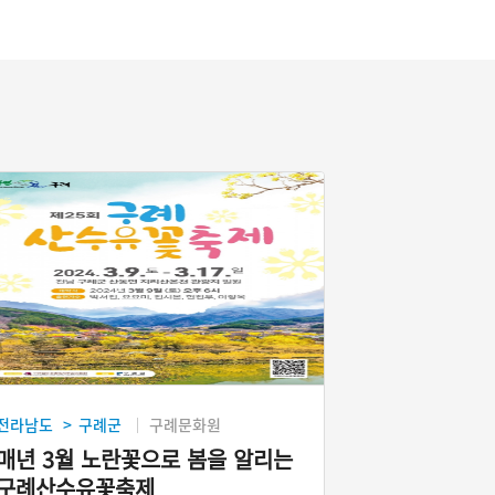
전라남도
구례군
구례문화원
>
매년 3월 노란꽃으로 봄을 알리는
구례산수유꽃축제