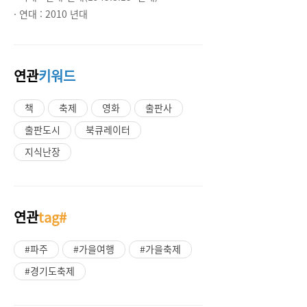
· 연대 :
2010 년대
연관
키워드
책
축제
영화
출판사
출판도시
북큐레이터
지식난장
연관
tag#
#파주
#가을여행
#가을축제
#경기도축제