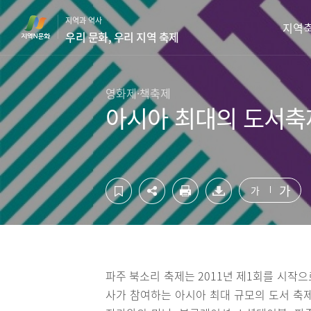
컨
하
지역과 역사
텐
단
지역
우리 문화, 우리 지역 축제
츠
영
영
역
역
바
바
로
영화제·책축제
로
가
아시아 최대의 도서축제
가
기
기
가
가
파주 북소리 축제는 2011년 제1회를 시작으
사가 참여하는 아시아 최대 규모의 도서 축제이