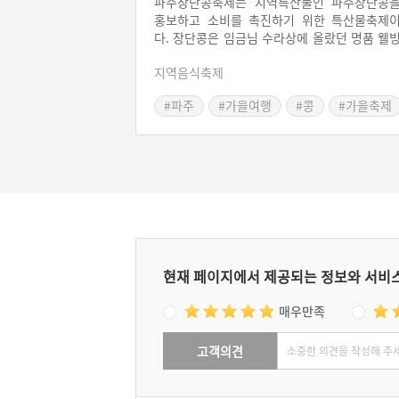
파주장단콩축제는 지역특산물인 파주장단콩
홍보하고 소비를 촉진하기 위한 특산물축제
다. 장단콩은 임금님 수라상에 올랐던 명품 웰
식품이다. 파주장단콩 축제 프로그램은 ‘알콩
지역음식축제
볼콩․달콩․놀콩’으로 구성된다. 알콩은 알리
공간, 볼콩은 관람행사, 달콩은 음식을 맛볼 
#파주
#가을여행
#콩
#가을축제
있는 공간, 놀콩은 다양한 체험 프로그램이다
#경기도축제
파주 장단콩과 파주농특산물을 저렴하게 구입
수 있고, 놀거리와 먹을거리가 가득한 축제이다.
현재 페이지에서 제공되는 정보와 서비
매우만족
고객의견