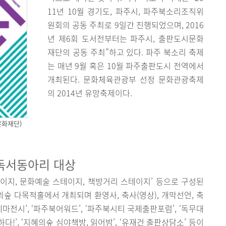
11년 10월 경기도, 파주시, 파주북소리조직위
원회의 공동 주최로 9일간 진행되었으며, 2016
년 제6회 도서전부터는 파주시, 출판도시문화
재단의 공동 주최”하고 있다. 파주 북소리 축제
는 매년 9월 혹은 10월 파주출판도시 전역에서
개최된다. 문화체육관광부 선정 문화관광축제
의 2014년 유망축제이다.
문화재단)
독서동아리 대상
테이지, 문화예술 스테이지, 책방거리 스테이지’ 등으로 구성된
 다목적홀에서 개최되며 환영사, 축사(영상), 개막선언, 축
마전시’, ‘파주북어워드’, ‘파주북시티 국제출판포럼’, ‘독무대
말하다!’, ‘지혜의숲 심야책방, 읽어밤’, ‘유재건 출판상담소’ 등이