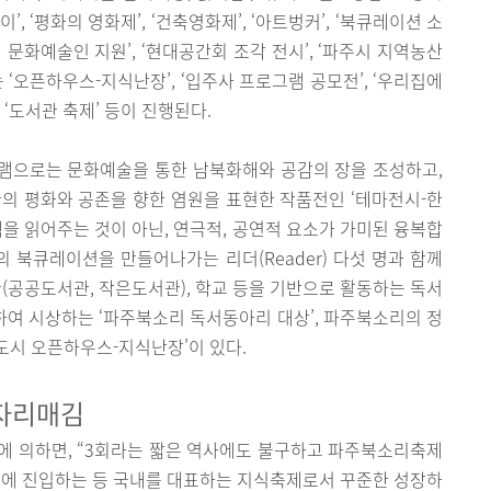
 ‘평화의 영화제’, ‘건축영화제’, ‘아트벙커’, ‘북큐레이션 소
역 문화예술인 지원’, ‘현대공간회 조각 전시’, ‘파주시 지역농산
 ‘오픈하우스-지식난장’, ‘입주사 프로그램 공모전’, ‘우리집에
 ‘도서관 축제’ 등이 진행된다.
그램으로는 문화예술을 통한 남북화해와 공감의 장을 조성하고,
의 평화와 공존을 향한 염원을 표현한 작품전인 ‘테마전시-한
책을 읽어주는 것이 아닌, 연극적, 공연적 요소가 가미된 융복합
만의 북큐레이션을 만들어나가는 리더(Reader) 다섯 명과 함께
관(공공도서관, 작은도서관), 학교 등을 기반으로 활동하는 독서
정하여 시상하는 ‘파주북소리 독서동아리 대상’, 파주북소리의 정
도시 오픈하우스-지식난장’이 있다.
 자리매김
에 의하면, “3회라는 짧은 역사에도 불구하고 파주북소리축제
제에 진입하는 등 국내를 대표하는 지식축제로서 꾸준한 성장하