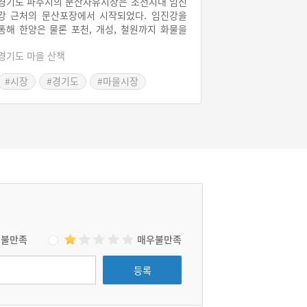
경기도 파주시의 문산자유시장은 조선시대 임진
강 근처의 문산포장에서 시작되었다. 임진강을
통해 한양은 물론 포천, 개성, 철원까지 화물을
공급하며 물자의 집산지를 이룬 시장은 일제강
경기도 마을 산책
점기와 한국전쟁을 함께 겪었다. 5, 10일 장으로
명맥을 이어오다 1989년부터 4, 9일장으로 부
#시장
#경기도
#마을시장
활했다. 문산자유시장은 2017년 문화관광형 시
장 육성사업을 통해 관광객들도 많이 찾는 시장
이 되었다.
불만족
매우불만족
등록