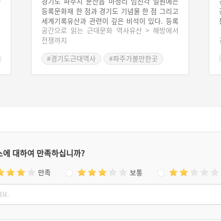
을
경기도 파주시 문산읍 마정리 임진각 일원에는
이
등록문화재 한 점과 경기도 기념물 한 점 그리고
빙
세계기록유산과 관련이 깊은 비석이 있다. 등록
공간으로 읽는 근대문화 역사유산 > 해방에서
․
문화재는 제78호인 경의선 장단역 증기기관차
전쟁까지
는
다이며, 자유의 다리는 경기도 기념물 제162호
수
다. 복선이었던 경의선 임진각 철교가 한국전쟁
#경기도근대역사
#파주가볼만한곳
.
시기에 두 개 모두 망가지자, 서쪽 철교를 복구
#예능프로그램 촬영지
할
하고 국도로 연결하기 위해 가설한 다리가 자유
의 다리다. 휴전협정 체결 이후 한국군과 유엔군
포로 1만2,700여 명이 이 다리를 건너 남쪽으로
왔다. 임진각은 실향민과 이산가족이 연중 찾는
장소로서, 임진각 앞에는 방송 당시 주제가였던
‘잃어버린 30년’ 가사를 새긴 ‘망향의 노래비’가
서 있다.
스에 대하여 만족하십니까?
만족
보통