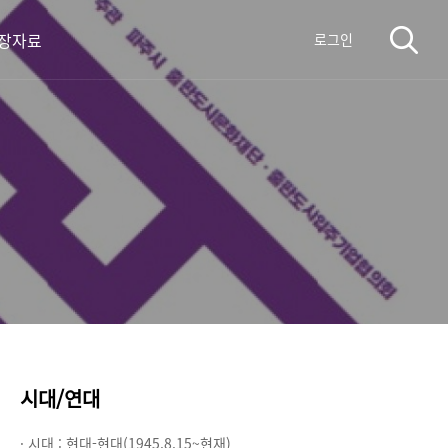
장자료
로그인
시대/연대
· 시대 :
현대-현대(1945.8.15~현재)