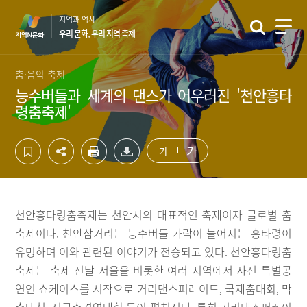
컨
하
지역과 역사
텐
단
우리 문화, 우리 지역 축제
츠
영
영
역
역
바
춤·음악 축제
바
로
능수버들과 세계의 댄스가 어우러진 '천안흥타
로
가
령춤축제'
가
기
기
가
가
천안흥타령춤축제는 천안시의 대표적인 축제이자 글로벌 춤
축제이다. 천안삼거리는 능수버들 가락이 늘어지는 흥타령이
유명하며 이와 관련된 이야기가 전승되고 있다. 천안흥타령춤
축제는 축제 전날 서울을 비롯한 여러 지역에서 사전 특별공
연인 쇼케이스를 시작으로 거리댄스퍼레이드, 국제춤대회, 막