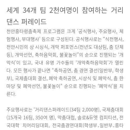
세계 34개 팀 2천여명이 참여하는 거리
댄스 퍼레이드
천안흥타령춤축제 프로그램은 크게 ‘공식행사, 주요행사, 체
험행사, 부대행사’ 등으로 구성된다. 공식행사로는 “식전행사,
천안시민의 상 시싱식, 개막 퍼포먼스(전년도 대상팀, 춤 단체
등), 개막선언, 축하음악회, 불꽃놀이”의 순으로 진행되는 ‘개
막식’이 있고, 국내 유명 가수들의 ‘개막축하음악회’가 열린
다. 모든 행사가 끝나면 “축하공연, 춤 경연 결선(일반부, 학생
부), 국제춤대회 결선, 폐막 축하공연, 시상식 및 폐막식, 춤 한
마당 및 폐막선언, 불꽃놀이” 순으로 진행되는 ‘폐막식’을 치
른다.
주요행사로는 ‘거리댄스퍼레이드(34팀 2,000명), 국제춤대회
(15개국 16팀, 350여 명), 막춤대첩, 솔로&듀엣 컴피티션, 전
국대학 치어리딩대회, 전국춤경연대회(학생부․일반부․흥타