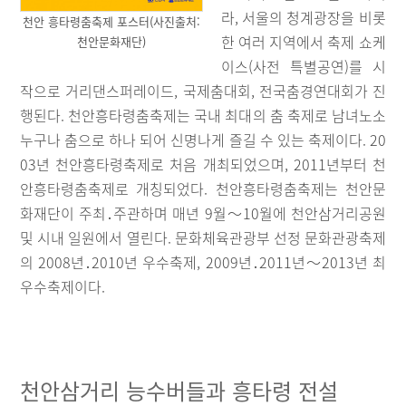
라, 서울의 청계광장을 비롯
천안 흥타령춤축제 포스터(사진출처:
한 여러 지역에서 축제 쇼케
천안문화재단)
이스(사전 특별공연)를 시
작으로 거리댄스퍼레이드, 국제춤대회, 전국춤경연대회가 진
행된다. 천안흥타령춤축제는 국내 최대의 춤 축제로 남녀노소
누구나 춤으로 하나 되어 신명나게 즐길 수 있는 축제이다. 20
03년 천안흥타령축제로 처음 개최되었으며, 2011년부터 천
안흥타령춤축제로 개칭되었다. 천안흥타령춤축제는 천안문
화재단이 주최․주관하며 매년 9월～10월에 천안삼거리공원
및 시내 일원에서 열린다. 문화체육관광부 선정 문화관광축제
의 2008년․2010년 우수축제, 2009년․2011년～2013년 최
우수축제이다.
천안삼거리 능수버들과 흥타령 전설