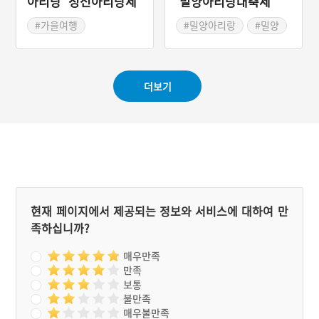
아리랑 '정선아리랑제'
'밀양아리랑대축제'
그만 아우라지에 투신 자살
하고 말았다. 이후 아우라지
#가을여행
#밀양아리랑
#밀양
에는 해마다 두 세명의 사람
#정선아리랑
#봄나들이
#봄축제
들이 빠져 죽어 처녀상을 세
#가을축제
웠다는 이야기도 있다.
더보기
현재 페이지에서 제공되는 정보와 서비스에 대하여 만
족하십니까?
매우만족
만족
보통
불만족
매우불만족