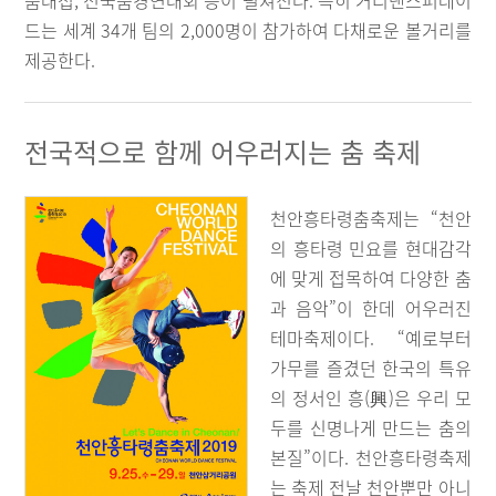
춤대첩, 전국춤경연대회 등이 펼쳐진다. 특히 거리댄스퍼레이
드는 세계 34개 팀의 2,000명이 참가하여 다채로운 볼거리를
제공한다.
전국적으로 함께 어우러지는 춤 축제
천안흥타령춤축제는 “천안
의 흥타령 민요를 현대감각
에 맞게 접목하여 다양한 춤
과 음악”이 한데 어우러진
테마축제이다. “예로부터
가무를 즐겼던 한국의 특유
의 정서인 흥(興)은 우리 모
두를 신명나게 만드는 춤의
본질”이다. 천안흥타령축제
는 축제 전날 천안뿐만 아니