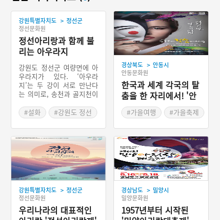
>
강원특별자치도
정선군
정선문화원
정선아리랑과 함께 불
리는 아우라지
>
경상북도
안동시
강원도 정선군 여량면에 아
안동문화원
우라지가 있다. ‘아우라
한국과 세계 각국의 탈
지’는 두 강이 서로 만난다
는 의미로, 송천과 골지천이
춤을 한 자리에서! '안
만나는 곳이다. 옛날 아우라
동국제탈춤페스티벌'
지에 사랑하는 처녀 총각이
#설화
#강원도 정선
#가을여행
#가을축제
살고 있었는데, 이들은 강
#정선아리랑
이쪽과 저쪽에 살아 배를 타
고 만나 동박(동백)을 따러
다녔다. 어느 날 그 전날 밤
에 내린 비 때문에 배를 띄
울 수가 없자 총각은 그리운
마음을 담아 노래를 지어 불
렀다. 또 다른 설화에는 한
>
>
강원특별자치도
정선군
경상남도
밀양시
양에 간 총각이 나무 판 돈
정선문화원
밀양문화원
을 탕진하며 한양에서 여자
를 만났다. 매일같이 정선에
우리나라의 대표적인
1957년부터 시작된
서 총각을 기다리던 처녀는