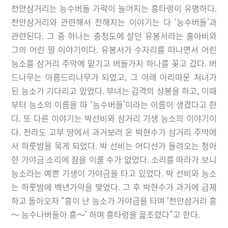
천안삼거리는 능수버들 가락이 늘어지는 흥타령이 유명하다.
천안삼거리와 관련해서 전해지는 이야기는 다 ‘능수버들’과
관련된다. 그 중 하나는 충청도에 살던 유봉서라는 홀아비와
그의 어린 딸 이야기이다. 유봉서가 수자리를 떠나면서 어린
능소를 삼거리 주막에 맡기고 버들가지 하나를 꽂고 갔다. 버
드나무는 아름드리나무가 되었고, 그 아래 아리따운 처녀가
된 능소가 기다리고 있었다. 부녀는 감격의 상봉을 하고, 이때
부터 능소의 이름을 따 ‘능수버들’이라는 이름이 생겼다고 한
다. 또 다른 이야기는 박선비와 삼거리 기생 능소의 이야기이
다. 전라도 고부 땅에서 과거보러 온 박현수가 삼거리 주막에
서 하룻밤을 묵게 되었다. 박 선비는 어디선가 들려오는 청아
한 가야금 소리에 잠을 이룰 수가 없었다. 소리를 따라가 보니
능소라는 예쁜 기생이 가야금을 타고 있었다. 박 선비와 능소
는 하룻밤에 백년가약을 맺었다. 그 후 박현수가 과거에 급제
하고 돌아오자 “흥이 난 능소가 가야금을 타며 ‘천안삼거리 흥
～ 능수나버들아 흥～’ 하며 흥타령을 읊조렸다”고 한다.