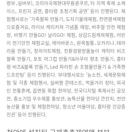
령부․실버부), 코리아국제현대무용콩쿠르, 타 지역 축제 쇼케
이스, 프린지 공연, 흥타령 초청기획 공연’ 등이 진행된다. 체
험행사로는 ‘가죽팔찌 만들기, 도자기물레체험, 천연염색체험
으로즐겨요, 라이브 캐리커쳐 기념품 매장, 버추얼 안전 체험
장, 비행기 만들GO! 날리GO! 체험, 상감드림캐쳐체험, 어린
이 전기안전 체험교실, 에어바운스, 원목필통․오카리나․테라
리움 만들기, 창의아트체험, 친환경왕방울놀이 캐릭터 비즈
블록 만들기, 포토 머그컵 만들기&아쿠아 향초 만들기, 흥타
령 비즈&블록 만들기, Led 파라핀 손 조형물만들기 & 가족핸
드프린팅’ 등이 진행된다. 부대행사로는 ‘능소전, 세계문화체
험 및 각종 체험행사, 실버짱 콘테스트, 먹을거리 장터, 외국
인 전통혼례, 읍면동 화합 한마당, 전국디지털 축제사진 공모
전, 중소기업 우수제품 홍보관, 농특산물 한마당 큰잔치, 천안
농산물 홍보 및 체험한마당, 청소년 어울마당, 흥타령 건강증
진관’ 등이 진행된다.