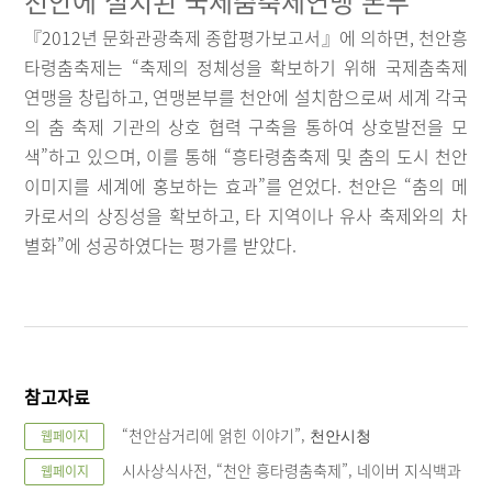
천안에 설치된 국제춤축제연맹 본부
『2012년 문화관광축제 종합평가보고서』에 의하면, 천안흥
타령춤축제는 “축제의 정체성을 확보하기 위해 국제춤축제
연맹을 창립하고, 연맹본부를 천안에 설치함으로써 세계 각국
의 춤 축제 기관의 상호 협력 구축을 통하여 상호발전을 모
색”하고 있으며, 이를 통해 “흥타령춤축제 및 춤의 도시 천안
이미지를 세계에 홍보하는 효과”를 얻었다. 천안은 “춤의 메
카로서의 상징성을 확보하고, 타 지역이나 유사 축제와의 차
별화”에 성공하였다는 평가를 받았다.
참고자료
“천안삼거리에 얽힌 이야기”,
웹페이지
천안시청
시사상식사전, “천안 흥타령춤축제”, 네이버 지식백과
웹페이지