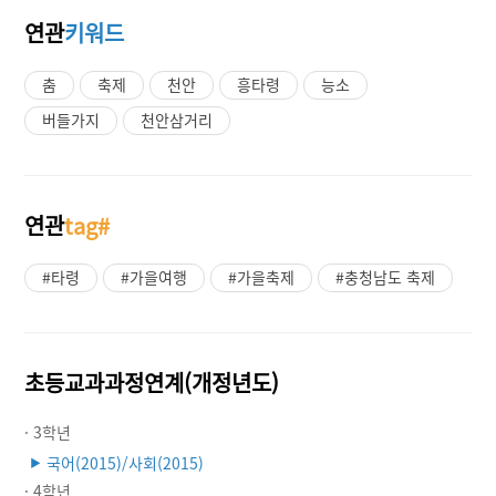
연관
키워드
춤
축제
천안
흥타령
능소
버들가지
천안삼거리
연관
tag#
#타령
#가을여행
#가을축제
#충청남도 축제
초등교과과정연계(개정년도)
· 3학년
국어(2015)/사회(2015)
▶
· 4학년