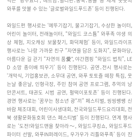
먹는 ‘향수요리’, 베트남․필리핀․중국․몽골 등 세계 곳곳의
와푸를 맛볼 수 있는 ‘글로벌와일드푸드존’ 등이 진행된다.
와일드펀 행사로는 ‘메뚜기잡기, 물고기잡기, 수상한 놀이터,
어린이 놀이터, 전래놀이터, “와일드 코스튬” 와푸족 야생 의
상 체험, 지오캐싱 보물찾기, 화덕체험’ 등이, 와일드라이프
행사로는 ‘나랑 가까운 친구 “자연을 담은 도화지”, 문화마당,
아름다운 길 걷기 “자연의 품愛”, 야간캠핑 “와일드 법칙”, LE
D 소망 종이배 띄우기’ 등이 진행된다. 공연․전시 행사로는
‘개막식, 기업홍보관, 소무대 공연, 와푸 토토즐 떼창 특집, 웃
는날 좋은날, 인형극장, 주민 참여 공연 프로그램, 추억의 낭
만콘서트, 태권도 시범 공연, 펄떡이포토존’ 등이 진행된다.
경연 행사로는 ‘꿈꾸는 청소년 광“끼” 페스티벌, 씽씽쌩쌩 신
바람 체조대회, 어린이사생대회, 전국와일드푸드요리대회, 전
북 생활문화동호회 댄스 페스티벌’ 등이 진행된다. 연계 행사
로는 ‘도전!와일드맨을 찾아라～, 와일드쿠킹쇼, 와일드푸드
파이터 선발, 와푸IN퍼레이드, 우가우가 리틀와푸족’ 등이 진