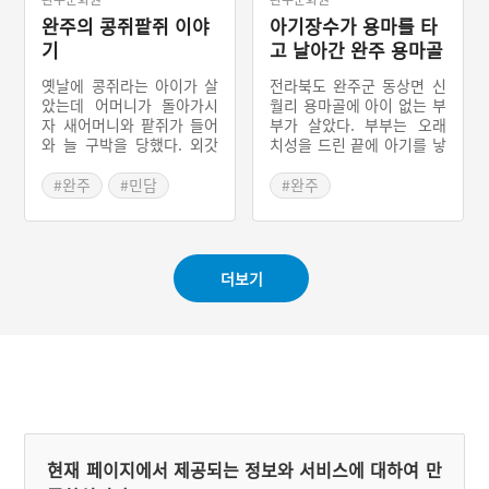
완주의 콩쥐팥쥐 이야
아기장수가 용마를 타
기
고 날아간 완주 용마골
옛날에 콩쥐라는 아이가 살
전라북도 완주군 동상면 신
았는데 어머니가 돌아가시
월리 용마골에 아이 없는 부
자 새어머니와 팥쥐가 들어
부가 살았다. 부부는 오래
와 늘 구박을 당했다. 외갓
치성을 드린 끝에 아기를 낳
집 잔칫날 새어머니는 팥쥐
았는데, 겨드랑이에 날개 달
만 데려가면서 콩쥐에게 여
린 아기장수였다. 아기의 정
#완주
#민담
#완주
러 가지 일을 시키고 다 마
체가 소문날까 두려워 부부
#전라북도 지명유래
친 뒤 잔치에 오라고 하였
는 동굴에 아기를 숨겼다.
#장수이야기
다. 콩쥐는 두꺼비, 새떼, 선
군사들이 찾아와 아기를 내
녀의 도움을 받아 새어머니
놓으라 했으나, 부부는 아기
#완주설화
더보기
가 시킨 일을 마치고 선녀가
를 끝까지 지켰다. 군사들이
준 옷을 입고 신발을 신고서
물러가자 하늘에서 엄청난
집을 나섰다. 가다가 냇가에
비가 내리더니 아기가 용마
서 신발 한 짝을 잃어버렸는
를 타고 나타나 부부를 데려
데 마침 원님이 발견하고 주
갔다. 이후 마을 앞에는 용
인을 찾다가 결국 콩쥐와 혼
마의 형상을 한 커다란 산이
인하였다. 콩쥐를 질투한 팥
생겼고, 마을 아래에는 널따
쥐는 콩쥐를 연못에 빠트려
란 웅덩이가 파였다. 그래서
죽이고 자신이 콩쥐인 것처
마을 사람들은 용마골이라
럼 행동하였다. 콩쥐는 환생
불렀다.
현재 페이지에서 제공되는 정보와 서비스에 대하여 만
하여 원님에게 억울함을 하