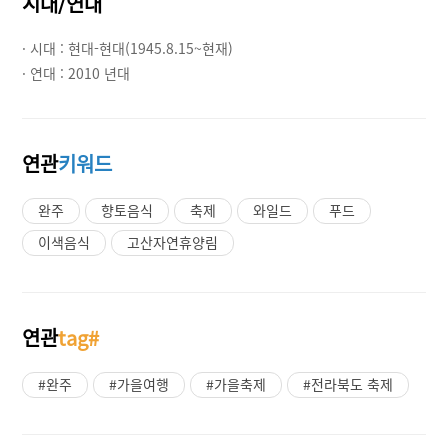
시대/연대
· 시대 :
현대-현대(1945.8.15~현재)
· 연대 :
2010 년대
연관
키워드
완주
향토음식
축제
와일드
푸드
이색음식
고산자연휴양림
연관
tag#
#완주
#가을여행
#가을축제
#전라북도 축제