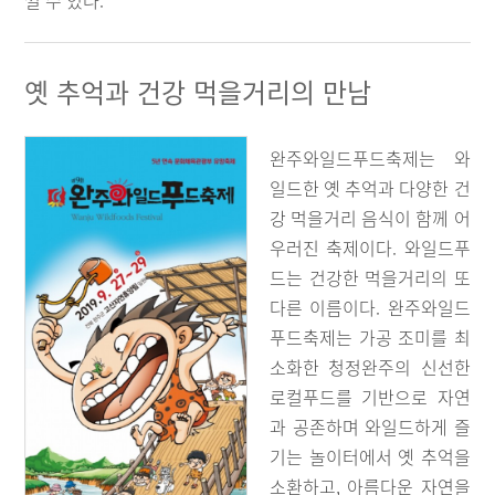
낄 수 있다.
옛 추억과 건강 먹을거리의 만남
완주와일드푸드축제는 와
일드한 옛 추억과 다양한 건
강 먹을거리 음식이 함께 어
우러진 축제이다. 와일드푸
드는 건강한 먹을거리의 또
다른 이름이다. 완주와일드
푸드축제는 가공 조미를 최
소화한 청정완주의 신선한
로컬푸드를 기반으로 자연
과 공존하며 와일드하게 즐
기는 놀이터에서 옛 추억을
소환하고, 아름다운 자연을