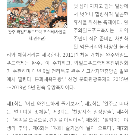
벗 삼아 지치고 힘든 일상에
서 벗어나 힐링하며 달콤한
휴식을 취하는 축제이다. 완
주와일드푸드축제는 지역
완주 와일드푸드트럭 포스터(사진출
주민이 직접 준비한 차별화
처:완주군)
된 먹을거리와 다양한 볼거
리와 체험거리를 제공한다. 2011년 처음 개최된 완주와일드
푸드축제는 완주군이 주최하고, 와일드푸드축제추진위원회
가 주관하며 매년 9월 전라북도 완주군 고산자연휴양림 일원
에서 열린다. 문화체육관광부 선정 문화관광축제의 2015년
～2019년 5년 연속 유망축제이다.
제1회는 ‘이젠 와일드하게 즐겨보자!’, 제2회는 ‘완주로 떠나
는 별미여행 맛체험’, 제3회는 ‘천방지축 일상탈출’, 제4회
는 ‘추억을 오물오물, 건강을 아삭아삭’, 제5회는 ‘펄떡이는 야
생의 추억’, 제6회는 ‘야호! 즐거움에 날아 오르다’, 제7회