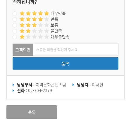
족하십니까?
소연하고 원님은 콩쥐의 시
신을 찾아 살려낸다. 원님은
팥쥐를 죽여 새어머니에게
매우만족
보내고 새어머니는 죽은 팥
만족
쥐를 보고 놀라 기절하여 죽
보통
고 말았다.
불만족
매우불만족
고객의견
등록
담당부서
: 지역문화콘텐츠팀
담당자
: 이서연
전화
: 02-704-2379
목록