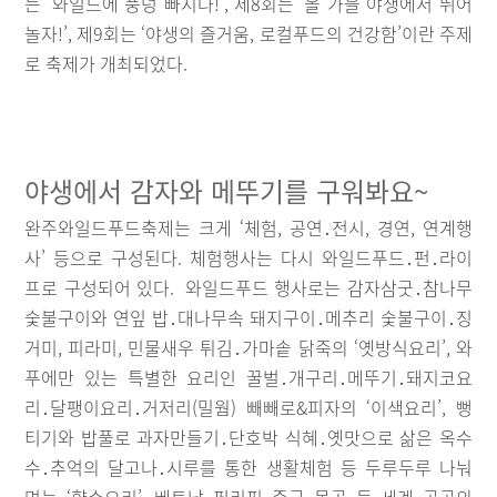
는 ‘와일드에 풍덩 빠지다!’, 제8회는 ‘올 가을 야생에서 뛰어
놀자!’, 제9회는 ‘야생의 즐거움, 로컬푸드의 건강함’이란 주제
로 축제가 개최되었다.
야생에서 감자와 메뚜기를 구워봐요~
완주와일드푸드축제는 크게 ‘체험, 공연․전시, 경연, 연계행
사’ 등으로 구성된다. 체험행사는 다시 와일드푸드․펀․라이
프로 구성되어 있다. 와일드푸드 행사로는 감자삼굿․참나무
숯불구이와 연잎 밥․대나무속 돼지구이․메추리 숯불구이․징
거미, 피라미, 민물새우 튀김․가마솥 닭죽의 ‘옛방식요리’, 와
푸에만 있는 특별한 요리인 꿀벌․개구리․메뚜기․돼지코요
리․달팽이요리․거저리(밀웜) 빼빼로&피자의 ‘이색요리’, 뻥
티기와 밥풀로 과자만들기․단호박 식혜․옛맛으로 삶은 옥수
수․추억의 달고나․시루를 통한 생활체험 등 두루두루 나눠