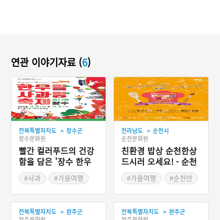
연관 이야기자료 (
6
)
>
>
전북특별자치도
장수군
전라남도
순천시
장수문화원
순천문화원
빨간 컬러푸드의 건강
친환경 밥상 순천한상
함을 담은 '장수 한우
드시러 오세요! - 순천
랑사과랑축제'
푸드ㆍ아트 페스티벌
#사과
#가을여행
#가을여행
#순천만
#가을축제
#가을축제
>
>
전북특별자치도
완주군
전북특별자치도
완주군
완주문화원
완주문화원