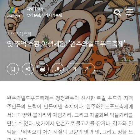
컨
하
지역과 역사
텐
단
우리 문화, 우리 지역 축제
츠
영
영
역
역
바
지역음식축제
바
로
옛 추억 소환 야생체험! '완주와일드푸드축제'
로
가
가
기
기
가
가
완주와일드푸드축제는 청정완주의 신선한 로컬 푸드와 지역
주민들의 노력이 만들어낸 축제이다. 완주와일드푸드축제에
서는 다양한 볼거리와 체험거리, 그리고 차별화된 먹을거리를
만날 수 있다. 냇가에서 맨손으로 물고기를 잡거나, 감자와 밀
떡을 구워먹으며 어린 시절의 고향의 맛과 멋, 그리고 정을 느