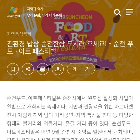
컨
하
지역과 역사
텐
단
우리 문화, 우리 지역 축제
츠
영
영
역
역
바
지역음식축제
바
로
친환경 밥상 순천한상 드시러 오세요! - 순천 푸
로
가
드ㆍ아트 페스티벌
가
기
기
가
가
순천푸드․아트페스티벌은 순천시에서 원도심 활성화 사업의
일환으로 개최되는 축제이다. 시민과 관광객을 위한 아트마켓
전시 체험과 해외 팀의 거리공연, 지역 특산물 판매 등 다양한
형태의 볼거리와 먹을거리, 즐길 거리 등이 있다. 순천푸드․
아트페스티벌은 매년 9월 순천시 중앙로 일원에서 개최되며,