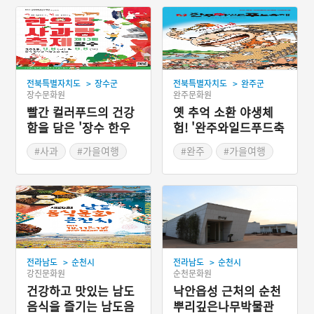
>
>
전북특별자치도
장수군
전북특별자치도
완주군
장수문화원
완주문화원
빨간 컬러푸드의 건강
옛 추억 소환 야생체
함을 담은 '장수 한우
험! '완주와일드푸드축
랑사과랑축제'
제'
#사과
#가을여행
#완주
#가을여행
#가을축제
#가을축제
#전라북도 축제
>
>
전라남도
순천시
전라남도
순천시
강진문화원
순천문화원
건강하고 맛있는 남도
낙안읍성 근처의 순천
음식을 즐기는 남도음
뿌리깊은나무박물관