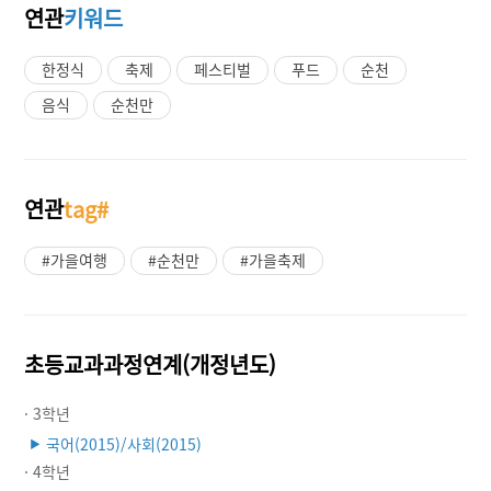
연관
키워드
한정식
축제
페스티벌
푸드
순천
음식
순천만
연관
tag#
#가을여행
#순천만
#가을축제
초등교과과정연계(개정년도)
· 3학년
국어(2015)/사회(2015)
▶
· 4학년