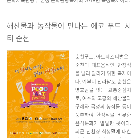
문화체육관광부 선정 문화관광축제의 2018년 육성축제이다.
해산물과 농작물이 만나는 에코 푸드 시
티 순천
순천푸드․아트페스티벌은
순천의 대표음식인 한정식
을 널리 알리기 위한 축제이
다. 예부터 전라남도 순천은
영호남을 잇는 교통중심지
로, 여수와 고흥의 해산물과
구례와 곡성의 농작물 등이
풍부하여 한정식을 비롯한
음식문화가 발달한 곳이다.
최근 친환경 식생활에 대한