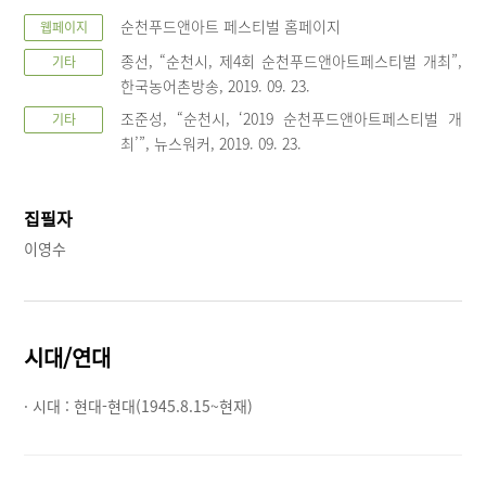
순천푸드앤아트 페스티벌 홈페이지
웹페이지
종선, “순천시, 제4회 순천푸드앤아트페스티벌 개최”,
기타
한국농어촌방송, 2019. 09. 23.
조준성, “순천시, ‘2019 순천푸드앤아트페스티벌 개
기타
최’”, 뉴스워커, 2019. 09. 23.
집필자
이영수
시대/연대
· 시대 :
현대-현대(1945.8.15~현재)