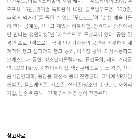
순천푸드․아트페스티벌의 시설 배치는 “푸드테이너 20팀, 푸
드포차 16팀, 권역별 특화음식 10팀, 글로벌푸드존, BBQ존,
추억의 먹거리”를 즐길 수 있는 ‘푸드로드’와 “순천 예술가들
이 만든 공예품, 신나고 재밌는 아트체험, 정원도시 순천에서
만 만나는 정원마켓”인 ‘아트로드’로 구성되어 있다. 공연 및
경연 프로그램으로는 국내 인기가수들의 공연을 비롯하여 세
계적인 탱고 챔피언의 탱고 공연, 버스킹 공연, 외서초등학교
오케스트라 공연, 청소년어울림마당, 퓨전국악, 해외 거리공
연, EDM Party, 순천미식대첩, 영상콘테스트 댄스 경연, 전국
음식경연대회, 중앙동 패션쇼 등이 진행된다. 그밖에 VR게임
체험존, 헬스케어존, 키즈존, 실버존(청소년 수련관), 사회적
기업, 남중권 홍보ㆍ판매부스 운영 등이 진행된다.
참고자료