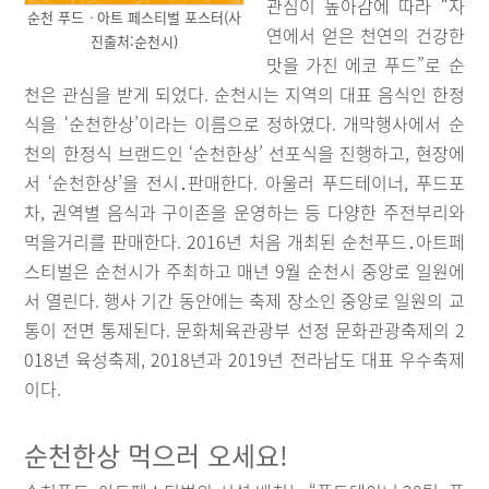
관심이 높아감에 따라 “자
순천 푸드ㆍ아트 페스티벌 포스터(사
연에서 얻은 천연의 건강한
진출처:순천시)
맛을 가진 에코 푸드”로 순
천은 관심을 받게 되었다. 순천시는 지역의 대표 음식인 한정
식을 ‘순천한상’이라는 이름으로 정하였다. 개막행사에서 순
천의 한정식 브랜드인 ‘순천한상’ 선포식을 진행하고, 현장에
서 ‘순천한상’을 전시․판매한다. 아울러 푸드테이너, 푸드포
차, 권역별 음식과 구이존을 운영하는 등 다양한 주전부리와
먹을거리를 판매한다. 2016년 처음 개최된 순천푸드․아트페
스티벌은 순천시가 주최하고 매년 9월 순천시 중앙로 일원에
서 열린다. 행사 기간 동안에는 축제 장소인 중앙로 일원의 교
통이 전면 통제된다. 문화체육관광부 선정 문화관광축제의 2
018년 육성축제, 2018년과 2019년 전라남도 대표 우수축제
이다.
순천한상 먹으러 오세요!