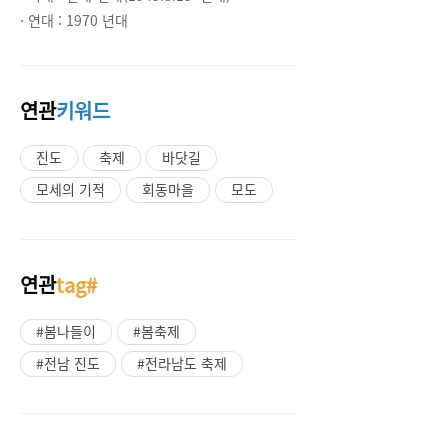
· 연대 :
1970 년대
연관
키워드
진도
축제
바닷길
모세의 기적
회동마을
모도
연관
tag#
#봄나들이
#봄축제
#전남 진도
#전라남도 축제