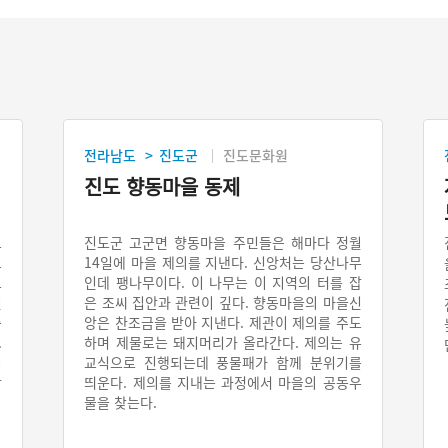
전라남도
진도군
진도문화원
>
진도 향동마을 동제
그
진도군 고군면 향동마을 주민들은 해마다 정월
로
14일에 마을 제의를 지낸다. 신앙처는 당산나무
오
인데 팽나무이다. 이 나무는 이 지역의 터를 잡
된
은 조씨 집안과 관련이 깊다. 향동마을의 마을신
충
앙은 찬조금을 받아 지낸다. 제관이 제의를 주도
.
하며 제물로는 돼지머리가 올라간다. 제의는 유
이
교식으로 진행되는데 풍물패가 함께 분위기를
안
띄운다. 제의를 지내는 과정에서 마을의 공동우
물을 찾는다.