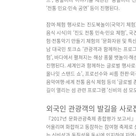
‘전통 민요·민속 공연’ 등이 진행된다.
참여·체험 행사로는 진도북놀이(국악기 체험)
음식 시식)의 ‘진도 전통 민속·민요 체험’,
험·전통악기 만들기 체험의 ‘문화자원 및 특
남 대국민 토크쇼 ‘관광객과 함께하는 프로그
험’, 바다에서 펼쳐지는 해상 풍물 뱃놀이·
진행된다. 세계인과 함께하는 글로벌 행사로는 
올나잇 스탠드 쇼’, 프로선수와 씨름 한판·외
음악여행·세계 전통 음식 체험 등의 ‘글로벌 존
길이 열리는 섬 관련 프로그램 ‘신비의 섬 모도
외국인 관광객의 발길을 사로
『2017년 문화관광축제 종합평가 보고서』
어울리며 화합하고 동참하는 참여형 축제로 성
는 신비성과 동질성을 동시에 인지하여 자연