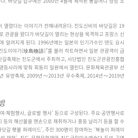
다. 바닷길 입구에는 2000년 4월에 제작된 뽕할머니 상징 조
 열렸다는 이야기가 전해내려온다. 진도신비의 바닷길은 19
로 관광을 왔다가 바닷길이 열리는 현상을 목격하고 프랑스 신
에 알려지게 된다. 1996년에는 일본의 인기가수인 덴도 요시
“진도이야기(珍島物語)”를 불러 히트하면서 일본 관광객이 급
 바닷길축제는 진도군에서 주최하고, 사단법인 진도군관광진흥협
 영등사리에 맞춰 회동리 일원에서 열린다. 문화체육관광부 선
년 유망축제, 2009년～2013년 우수축제, 2014년～2019년
탐방
여·체험행사, 글로벌 행사’ 등으로 구성된다. 주요·공연행사로
낙지 등의 해산물을 맨손으로 채취하거나 풍등 날리기 등을 할 수
 바닷길 횃불 퍼레이드’, 주민 300명이 참여하는 ‘북놀이 퍼레이
전설 재현’, 진도 무형문화재와 진도군립민속예술단 등의 공연