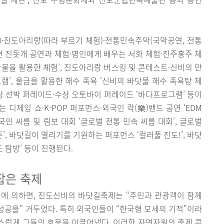
·진도아리랑(따라 부르기 체험)·전통민속주막(국악공연, 전통
 국견 진돗개 공연과 체험·명인에게 배우는 서화 체험·진주홍주 체
산물을 활용한 체험’, 진도아리랑 버스킹 및 콘테스트·신비의 만
램’, 울금을 활용한 해수 족욕 ‘신비의 바닷물 해수 족욕탕 체
해상 선박 퍼레이드·수상 오토바이 퍼레이드 ‘바다프로그램’ 등이
디제잉 쇼·K-POP 퍼포먼스·외국인 락(樂)밴드 공연 ‘EDM
국인 씨름 및 림보 대회 ‘글로벌 전통 민속 씨름 대회’, 글로벌
’, 바닷길이 열리기를 기원하는 퍼포먼스 ‘컬러풀 진도!’, 바닷
 탐방’ 등이 진행된다.
잡은 축제
에 의하면, 진도신비의 바닷길축제는 “주민과 관광객이 함께
공을” 거두었다. 특히 외국인들이 “한국형 모세의 기적”이라
스럽게 그들의 호응을 이끌어냈다. 이러한 자연자원의 축제 콘