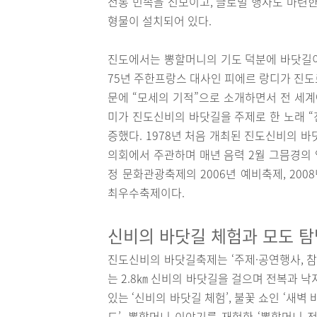
전통 민속을 선보이고, 글로벌 행사도 마련한
형물이 설치되어 있다.
진도에서는 뽕할머니의 기도 덕분에 바닷길이
75년 주한프랑스 대사인 피에르 랑디가 진도
문에 “모세의 기적”으로 소개하면서 전 세계
미가 진도신비의 바닷길을 주제로 한 노래 
증했다. 1978년 처음 개최된 진도신비의
의회에서 주관하며 매년 음력 2월 그믐경의
정 문화관광축제의 2006년 예비축제, 2008
최우수축제이다.
신비의 바닷길 체험과 모도 
진도신비의 바닷길축제는 ‘주제·공연행사, 참
는 2.8㎞ 신비의 바닷길을 걸으며 전복과 
있는 ‘신비의 바닷길 체험’, 불꽃 쇼인 ‘새벽
드’, 뽕할머니 이야기를 재현한 ‘뽕할머니 