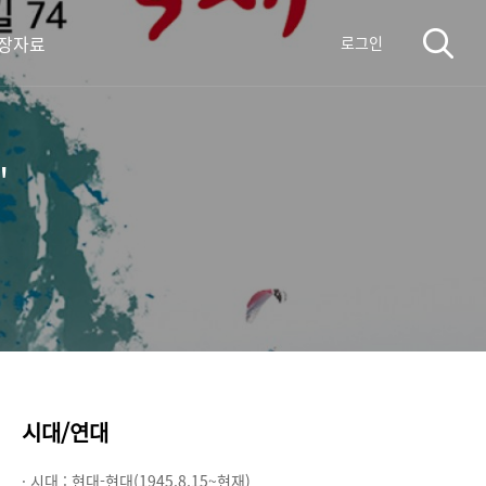
장자료
로그인
'
시대/연대
· 시대 :
현대-현대(1945.8.15~현재)