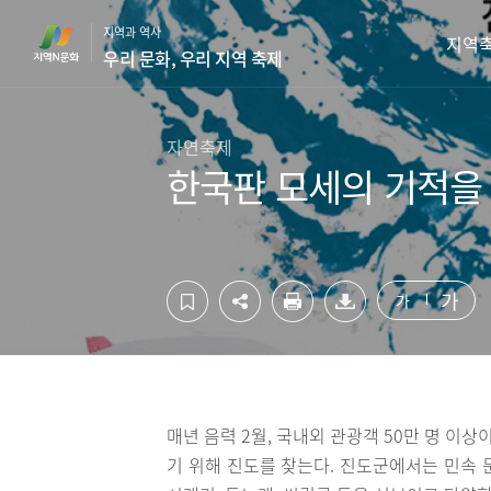
컨
하
지역과 역사
텐
단
지역
우리 문화, 우리 지역 축제
츠
영
영
역
역
바
바
로
자연축제
로
가
한국판 모세의 기적을
가
기
기
가
가
매년 음력 2월, 국내외 관광객 50만 명 이
기 위해 진도를 찾는다. 진도군에서는 민속 