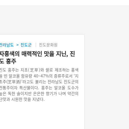
전라남도
진도군
진도문화원
>
자홍색의 매력적인 맛을 지닌, 진
도 홍주
진도 홍주는 지초(芝草)와 쌀로 제조하는 홍색
을 띤 알코올 함유량 40~47%의 증류주로서 ‘지
초주(芝草酒)’라고도 불리는 전라남도 진도군의
전통주이자 특산물이다. 홍주는 알코올 도수가
높은 독한 술이지만 은은한 향기가 나며 약간의
단맛과 시원한 맛을 지녔다.