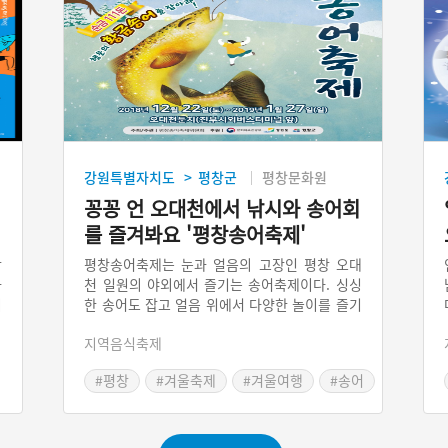
강원특별자치도
평창군
평창문화원
>
꽁꽁 언 오대천에서 낚시와 송어회
를 즐겨봐요 '평창송어축제'
상
평창송어축제는 눈과 얼음의 고장인 평창 오대
화
천 일원의 야외에서 즐기는 송어축제이다. 싱싱
미
한 송어도 잡고 얼음 위에서 다양한 놀이를 즐기
진
며 추위를 이길 수 있다. 평창군은 국내 최대의
지역음식축제
체
송어 양식지로, 이곳에서 자란 송어는 식감이 일
무
품이라고 한다. 평창송어축제의 프로그램으로
#평창
#겨울축제
#겨울여행
#송어
며
‘텐트낚시, 얼음낚시, 놀이시설, 맨손잡기, 먹거
리촌, 어린이낚시’ 등이 있는데, 맨손잡기가 평
창송어축제의 하이라이트이다.