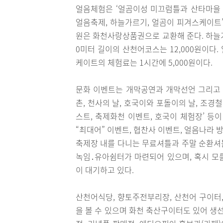
얼음체험은 ‘얼곰이성 미끄럼틀과 산타마을 
얼음축제, 하늘가르기, 얼곰이 피겨스케이트’ 
원은 화천사랑상품권으로 교환해 준다. 하늘가르
0미터 길이의 산천어코스는 12,000원이다
케이트의 체험료는 1시간에 5,000원이다.
문화 이벤트는 개막공연과 개막선언 그리고 
촌, 천사의 날, 호국이와 포돌이의 날, 조경
스트, 축제화천 이벤트, 호국이 체험장’ 등이
“최대어” 이벤트, 협찬사 이벤트, 얼음나라 
축제장 내를 다니는 무료셔틀과 주말 순환셔틀
녹임․유아쉼터가 마련되어 있으며, 혹시 모를
이 대기하고 있다.
산천어식당, 향토주전부리장, 산천어 구이터,
을 볼 수 있으며 화천 축산구이터도 있어 생선