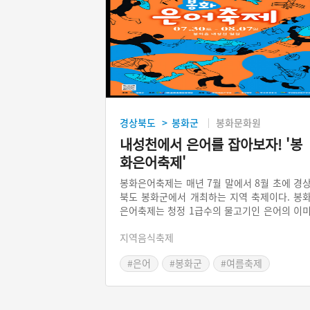
경상북도
봉화군
봉화문화원
>
내성천에서 은어를 잡아보자! '봉
화은어축제'
봉화은어축제는 매년 7월 말에서 8월 초에 경
북도 봉화군에서 개최하는 지역 축제이다. 봉
은어축제는 청정 1급수의 물고기인 은어의 이
지를 활용하여 다양한 체험 행사 프로그램을 
지역음식축제
행한다. 은어 반두잡이와 맨손잡이, 은어구이
험은 관광객의 눈과 귀와 입맛을 사로잡는다. 
#은어
#봉화군
#여름축제
더위가 기승을 부리는 한여름에 더위를 잊으
#여름여행
#경상북도 축제
휴가를 보낼 수 있는 즐거운 축제이다.