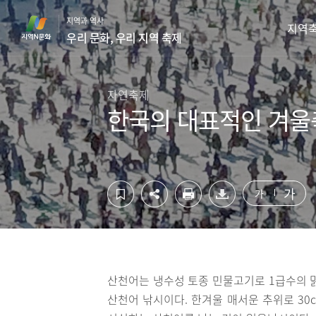
컨
하
지역과 역사
텐
단
지역
우리 문화, 우리 지역 축제
츠
영
영
역
역
바
바
로
자연축제
로
가
한국의 대표적인 겨울
가
기
기
가
가
산천어는 냉수성 토종 민물고기로 1급수의
산천어 낚시이다. 한겨울 매서운 추위로 30