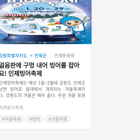
강원특별자치도
인제군
인제문화원
>
얼음판에 구멍 내어 빙어를 잡아
요! 인제빙어축제
인제빙어축제는 매년 1월~2월에 강원도 인제군
남면 빙어호 일대에서 개최되는 겨울축제이
다. 강원도의 겨울은 매우 춥다. 추운 겨울 꽁꽁
언 빙판위에서 빙어낚시를 하는 것이다. 얼음이
지역음식축제
녹으면 빙판위에서 활동을 할수 없어 날이 추워
야만 가능한 겨울축제이다. 최근 지구온난화로
#겨울축제
#빙어
#겨울여행
빙판이 쉽게 형성되지 않아 축제 운영에 어려움
을 겪고 있다고 한다.