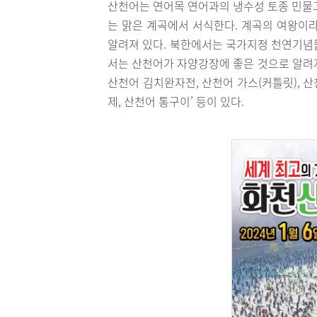
산천어는 연어목 연어과의 냉수성 토종 민물고
는 맑은 계곡에서 서식한다. 계곡의 여왕이
알려져 있다. 북한에서는 국가지정 천연기념
서는 산천어가 자양강장에 좋은 것으로 알려져
산천어 김치완자전, 산천어 가스(커틀릿), 산
제, 산천어 통구이’ 등이 있다.