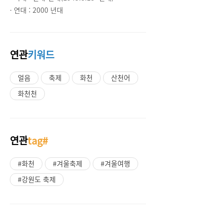
· 연대 :
2000 년대
연관
키워드
얼음
축제
화천
산천어
화천천
연관
tag#
#화천
#겨울축제
#겨울여행
#강원도 축제