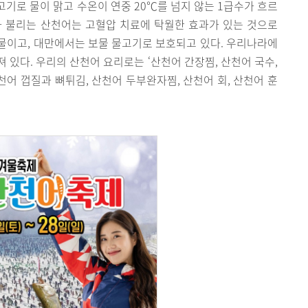
기로 물이 맑고 수온이 연중 20℃를 넘지 않는 1급수가 흐르
라 불리는 산천어는 고혈압 치료에 탁월한 효과가 있는 것으로
물이고, 대만에서는 보물 물고기로 보호되고 있다. 우리나라에
 있다. 우리의 산천어 요리로는 ‘산천어 간장찜, 산천어 국수,
천어 껍질과 뼈튀김, 산천어 두부완자찜, 산천어 회, 산천어 훈