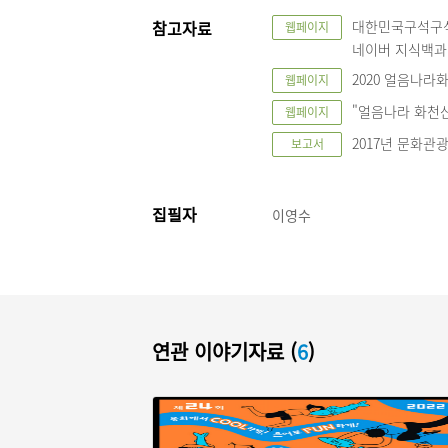
참고자료
대한민국구석구석
웹페이지
네이버 지식백과
2020 얼음나
웹페이지
"얼음나라 화천산
웹페이지
2017년 문화관
보고서
집필자
이영수
연관 이야기자료 (
6
)