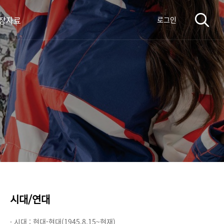
장자료
로그인
시대/연대
· 시대 :
현대-현대(1945.8.15~현재)