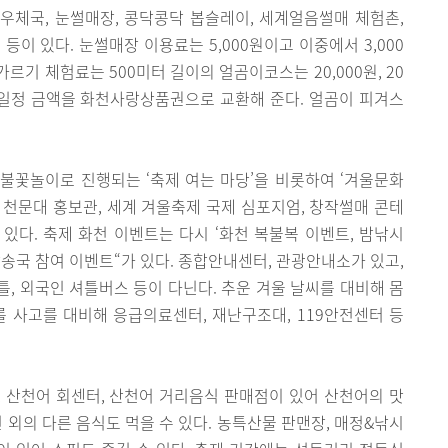
우체국, 눈썰매장, 콩닥콩닥 봅슬레이, 세계얼음썰매 체험촌,
등이 있다. 눈썰매장 이용료는 5,000원이고 이중에서 3,000
기 체험료는 500미터 길이의 얼곰이코스는 20,000원, 20
. 일정 금액을 화천사랑상품권으로 교환해 준다. 얼곰이 피겨스
불꽃놀이로 진행되는 ‘축제 여는 마당’을 비롯하여 ‘겨울문화
철 천문대 홍보관, 세계 겨울축제 국제 심포지엄, 창작썰매 콘테
 있다. 축제 화천 이벤트는 다시 ‘화천 복불복 이벤트, 밤낚시
방송국 참여 이벤트“가 있다. 종합안내센터, 관광안내소가 있고,
, 외국인 셔틀버스 등이 다닌다. 추운 겨울 날씨를 대비해 몸
 사고를 대비해 응급의료센터, 재난구조대, 119안전센터 등
 산천어 회센터, 산천어 거리음식 판매점이 있어 산천어의 맛
 외의 다른 음식도 먹을 수 있다. 농특산물 판맨장, 매정&낚시