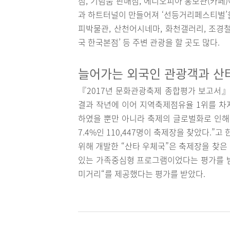
점, 기념품 판매점, 에디오피아 홍보관(카페
과 하트터널이 만들어져 ‘선등거리페스티벌’을
피박물관, 산천어시네마, 화천갤러리, 조경
국 한국본점’ 등 주변 관광을 할 곳도 많다.
늘어가는 외국인 관광객과 산
『2017년 문화관광축제 종합평가 보고서
결과 작년에 이어 지역축제점유율 1위를 차
하였을 뿐만 아니라 축제의 글로벌화로 인해 
7.4%인 110,447명이 축제장을 찾았다.”
위해 개발한 “산타 우체국”은 축제장을 찾은
있는 가족중심형 프로그램이었다는 평가를 받
미거리“를 제공했다는 평가를 받았다.