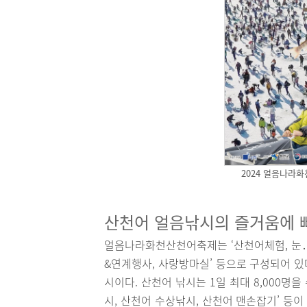
2024 얼음나라
산천어 얼음낚시의 즐거움에
얼음나라화천산천어축제는 ‘산천어체험, 눈․얼
&연계행사, 사랑방마실’ 등으로 구성되어 
시이다. 산천어 낚시는 1일 최대 8,000명
시, 산천어 수상낚시, 산천어 맨손잡기’ 등이 