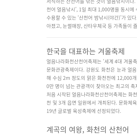
서식하는 산천어를 낚는 것이 얼음낚시이다. 산
천어 얼음낚시’, 1일 최대 1,000명을 동시에
수용할 수 있는 ‘산천어 밤낚시(야간)’가 있
아졌고, 눈썰매장, 산타우체국 등 가족들이 
한국을 대표하는 겨울축제
얼음나라화천산천어축제는 ‘세계 4대 겨울축제
문화관광축제이다. 강원도 화천은 눈과 얼음
해 수심 2m 정도의 맑은 화천천에 12,0
0만 명이 넘는 관광객이 찾아오는 최고의 축제
처음 시작된 얼음나라화천산천어축제는 화천
천 및 3개 읍면 일원에서 개최된다. 문화체
19년 글로벌 육성축제에 선정되었다.
계곡의 여왕, 화천의 산천어