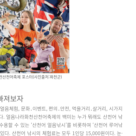
화천산천어축제 포스터(사진출처:화천군)
 빠져보자
음체험, 문화․이벤트, 편의․안전, 먹을거리․살거리, 시가지
있다. 얼음나라화천산천어축제의 백미는 누가 뭐래도 산천어 낚
을 수용할 수 있는 ‘산천어 얼음낚시’를 비롯하여 ‘산천어 루어낚
있다. 산천어 낚시의 체험료는 모두 1인당 15,000원이다. 눈·