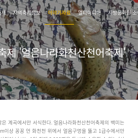
축제
지역축제정보
이야기자료
멀티미디어
지방문화원 소
축제 '얼음나라화천산천어축제'
 맑은 계곡에서만 서식한다. 얼음나라화천산천어축제의 백미는
cm이상 꽁꽁 언 화천천 위에서 얼음구멍을 뚫고 1급수에서만