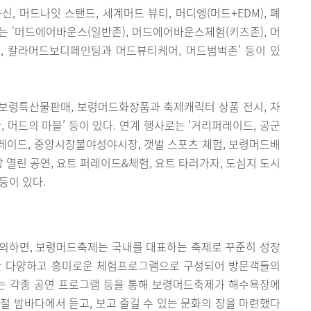
, 머드나잇 스탠드, 세계머드 뷰티, 머디엥(머드+EDM), 폐
는 ‘머드에어바운스(일반존), 머드에어바운스체험(키즈존), 머
, 칼라머드보디페인팅과 머드뷰티케어, 머드범벅존’ 등이 있
보령특산물판매, 보령머드화장품과 축제캐릭터 상품 전시, 차
 머드의 마블’ 등이 있다. 연계 행사로는 ‘거리퍼레이드, 공군
레이드, 중앙시장불야성야시장, 갯벌 스포츠 체험, 보령머드배
열린 공연, 요트 퍼레이드&체험, 요트 타러가자, 도심지 도시
등이 있다.
의하면, 보령머드축제는 국내를 대표하는 축제로 꾸준히 성장
활용한 다양하고 흥미로운 체험프로그램으로 구성되어 방문객들의
는 각종 공연 프로그램 등을 통해 보령머드축제가 해수욕장에
철 밤바다에서 듣고, 보고 즐길 수 있는 문화의 장을 마련했다