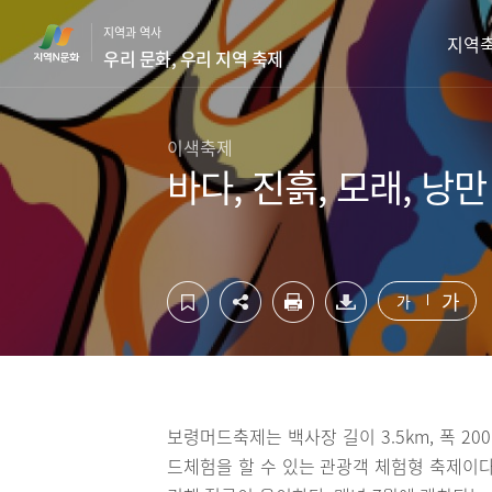
컨
하
지역과 역사
텐
단
지역
우리 문화, 우리 지역 축제
츠
영
영
역
역
바
바
로
이색축제
로
가
바다, 진흙, 모래, 낭
가
기
기
가
가
보령머드축제는 백사장 길이 3.5km, 폭 
드체험을 할 수 있는 관광객 체험형 축제이다