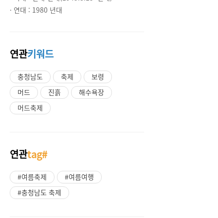
· 연대 :
1980 년대
연관
키워드
충청남도
축제
보령
머드
진흙
해수욕장
머드축제
연관
tag#
#여름축제
#여름여행
#충청남도 축제