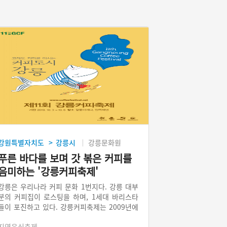
강원특별자치도
강릉시
강릉문화원
>
푸른 바다를 보며 갓 볶은 커피를
음미하는 '강릉커피축제'
강릉은 우리나라 커피 문화 1번지다. 강릉 대부
분의 커피집이 로스팅을 하며, 1세대 바리스타
들이 포진하고 있다. 강릉커피축제는 2009년에
시작되었으며 매년 10월 강릉시 전역에서 개최
지역음식축제
된다. 가을 바다를 바라보며 갓 볶은 고급 커피