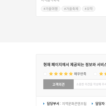
도구를 이용하는데, '벌교의 널배를 이용한 꼬
#가을여행
#가을축제
#꼬막
채취’는 2016년 국가중요어업유산 2호로 지
#보성 가볼만한곳
#전라남도 축제
되었다. 대표적인 꼬막 양식지인 벌교읍과 대
리에서 2001년부터 매년 11월에 꼬막을 주제
수산물 축제를 연다.
현재 페이지에서 제공되는 정보와 서비
매우만족
고객의견
담당부서
: 지역문화콘텐츠팀
담당자