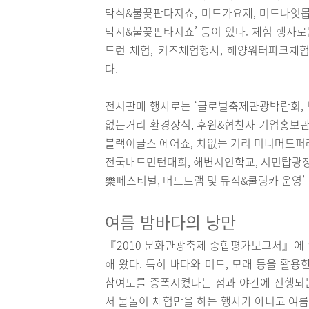
막식&불꽃판타지쇼, 머드가요제, 머드나잇몹신
막시&불꽃판타지쇼’ 등이 있다. 체험 행사로
드런 체험, 키즈체험행사, 해양워터파크체험
다.
전시판매 행사로는 ‘글로벌축제관광박람회, 
없는거리 환경장식, 후원&협찬사 기업홍보관,
블랙이글스 에어쇼, 차없는 거리 미니머드퍼
전국배드민턴대회, 해변시인학교, 시민탑광장 
樂페스티벌, 머드트램 및 뮤직&쿨링카 운영’ 
여름 밤바다의 낭만
『2010 문화관광축제 종합평가보고서』에 
해 왔다. 특히 바다와 머드, 모래 등을 
참여도를 증폭시켰다는 점과 야간에 진행되
서 물놀이 체험만을 하는 행사가 아니고 여름