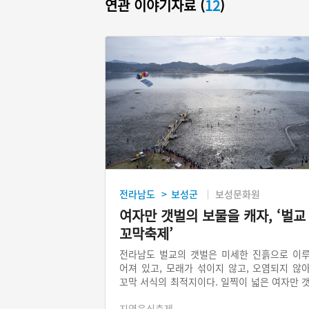
연관 이야기자료 (
12
)
전라남도
보성군
보성문화원
>
여자만 갯벌의 보물을 캐자, ‘벌교
꼬막축제’
전라남도 벌교의 갯벌은 미세한 진흙으로 이
어져 있고, 모래가 섞이지 않고, 오염되지 않
꼬막 서식의 최적지이다. 일찍이 넓은 여자만 
벌에 꼬막 양식을 시작했다. 많은 양의 꼬막
지역음식축제
채취하기 위해 널배와 특별히 제작된 꼬막채