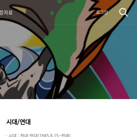
장자료
로그인
시대/연대
· 시대 :
현대-현대(1945.8.15~현재)