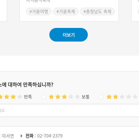
막
#가을여행
#가을축제
#충청남도 축제
정
포
로
더보기
스에 대하여 만족하십니까?
만족
보통
: 이서연
전화
: 02-704-2379