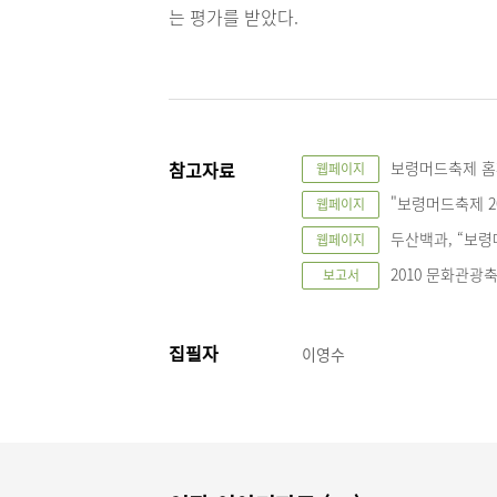
는 평가를 받았다.
참고자료
보령머드축제 
웹페이지
"보령머드축제 2
웹페이지
두산백과, “보령
웹페이지
2010 문화관광
보고서
집필자
이영수