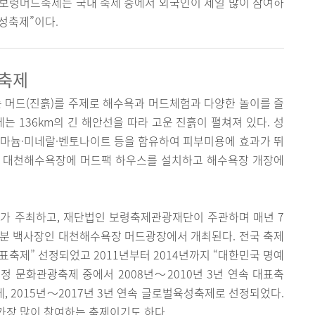
 보령머드축제는 국내 축제 중에서 외국인이 제일 많이 참여하
성축제”이다.
 축제
머드(진흙)를 주제로 해수욕과 머드체험과 다양한 놀이를 즐
는 136km의 긴 해안선을 따라 고운 진흙이 펼쳐져 있다. 성
르마늄·미네랄·벤토나이트 등을 함유하여 피부미용에 효과가 뛰
는 대천해수욕장에 머드팩 하우스를 설치하고 해수욕장 개장에
시가 주최하고, 재단법인 보령축제관광재단이 주관하며 매년 7
각분 백사장인 대천해수욕장 머드광장에서 개최된다. 전국 축제
국 대표축제” 선정되었고 2011년부터 2014년까지 “대한민국 명예
 문화관광축제 중에서 2008년～2010년 3년 연속 대표축
축제, 2015년～2017년 3년 연속 글로벌육성축제로 선정되었다.
가장 많이 참여하는 축제이기도 하다.