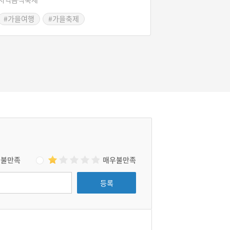
를 즐길 수 있는 감성 문화 축제로, 커피집을 다
#가을여행
#가을축제
니며 스탬프 랠리를 하고, 100인의 바리스타들
이 제각각 다른 맛의 커피를 내려준다.
불만족
매우불만족
등록