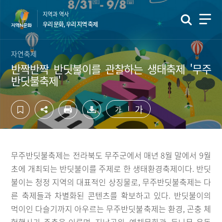
컨
하
지역과 역사
텐
단
우리 문화, 우리 지역 축제
츠
영
영
역
역
바
자연축제
바
로
반짝반짝 반딧불이를 관찰하는 생태축제 '무주
로
가
반딧불축제'
가
기
기
가
가
무주반딧불축제는 전라북도 무주군에서 매년 8월 말에서 9월
초에 개최되는 반딧불이를 주제로 한 생태환경축제이다. 반딧
불이는 청정 지역의 대표적인 상징물로, 무주반딧불축제는 다
른 축제들과 차별화된 콘텐츠를 확보하고 있다. 반딧불이의
먹이인 다슬기까지 아우르는 무주반딧불축제는 환경, 곤충 체