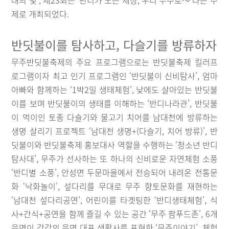
래의 빛’, 제23회는 ‘반디가 노는 세상, 우리 무주로～’라는 주
제로 개최되었다.
반딧불이를 탐사하고, 다슬기를 방류하자
무주반딧불축제의 주요 프로그램으로는 반딧불축제 킬러프
로그램이자 최고 인기 프로그램인 ‘반딧불이 신비탐사’, 엄마
아빠와 함께하는 ‘1박2일 생태체험’, 낮에도 살아있는 반딧불
이를 보며 반딧불이의 생태를 이해하는 ‘반디나라관’, 반딧불
이 먹이인 토종 다슬기와 물고기 치어를 남대천에 방류하는
생명 살리기 프로젝트 ‘남대천 생명+(다슬기, 치어 방류)’, 반
딧불이와 반딧불축제 홍보대사 역할을 수행하는 ‘청소년 반디
탐사대’, 무주가 선사하는 또 하나의 신비로운 자연체험 소풍
‘반디별 소풍’, 안성면 두문마을에서 전승되어 내려온 전통문
화 ‘낙화놀이’, 섶다리를 무대로 무주 향토문화를 재현하는
‘남대천 섶다리공연’, 어린이를 타겟팅한 ‘반디생태체험’, 식
사+간식+공연을 함께 즐길 수 있는 공간 ‘무주 팜푸드존’, 6개
읍면이 각각의 읍면 대표 생활사를 표현한 ‘무주이야기’, 체험