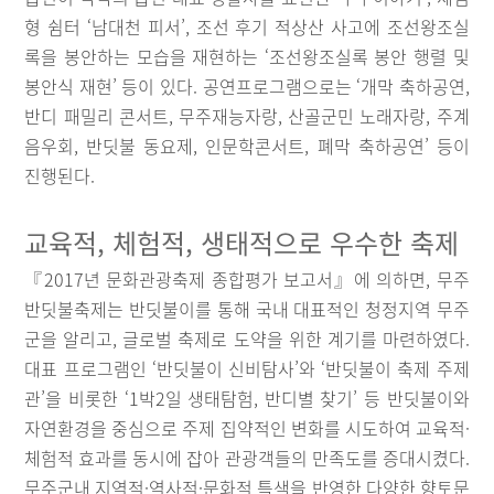
형 쉼터 ‘남대천 피서’, 조선 후기 적상산 사고에 조선왕조실
록을 봉안하는 모습을 재현하는 ‘조선왕조실록 봉안 행렬 및
봉안식 재현’ 등이 있다. 공연프로그램으로는 ‘개막 축하공연,
반디 패밀리 콘서트, 무주재능자랑, 산골군민 노래자랑, 주계
음우회, 반딧불 동요제, 인문학콘서트, 폐막 축하공연’ 등이
진행된다.
교육적, 체험적, 생태적으로 우수한 축제
『2017년 문화관광축제 종합평가 보고서』에 의하면, 무주
반딧불축제는 반딧불이를 통해 국내 대표적인 청정지역 무주
군을 알리고, 글로벌 축제로 도약을 위한 계기를 마련하였다.
대표 프로그램인 ‘반딧불이 신비탐사’와 ‘반딧불이 축제 주제
관’을 비롯한 ‘1박2일 생태탐험, 반디별 찾기’ 등 반딧불이와
자연환경을 중심으로 주제 집약적인 변화를 시도하여 교육적·
체험적 효과를 동시에 잡아 관광객들의 만족도를 증대시켰다.
무주군내 지역적·역사적·문화적 특색을 반영한 다양한 향토문