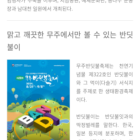
험행사가 주축을 이루며, 지남공원, 예체문화관, 등나무 운동
장과 남대천 일원에서 개최된다.
맑고 깨끗한 무주에서만 볼 수 있는 반딧
불이
무주반딧불축제는 천연기
념물 제322호인 반딧불이
와 그 먹이(다슬기) 서식지
를 주제로 한 생태환경축제
이다.
반딧불이는 반딧불잇과의
딱정벌레를 말한다. 한국,
일본 등지에 분포하며, 한