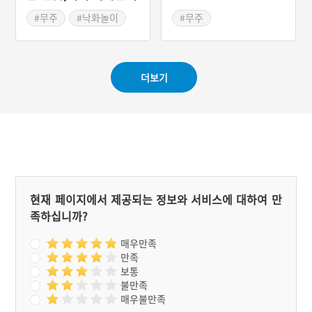
장'이 있다. 무주반딧불시장
은 1890년에 형성된 ‘산골
#무주
#낙화놀이
#무주
재래시장’에서 기원하였으
#전라북도 민속놀이
#전라북도 전통시장
며, 상설시장과 매월 1, 6일
에 열리는 오일장이 함께 운
영되고 있다. 특히 2002년
더보기
부터 반딧불이 상징하는 청
정 이미지를 살려 테마가 있
는 전통시장으로 만들어가
고 있다.
현재 페이지에서 제공되는 정보와 서비스에 대하여 만
족하십니까?
매우만족
만족
보통
불만족
매우불만족