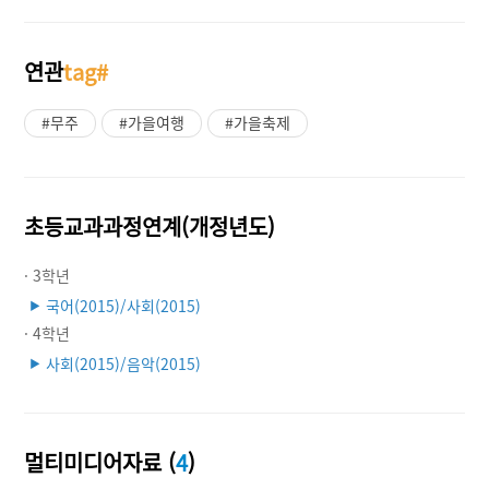
연관
tag#
#무주
#가을여행
#가을축제
초등교과과정연계(개정년도)
· 3학년
국어(2015)/사회(2015)
▶
· 4학년
사회(2015)/음악(2015)
▶
멀티미디어자료 (
4
)