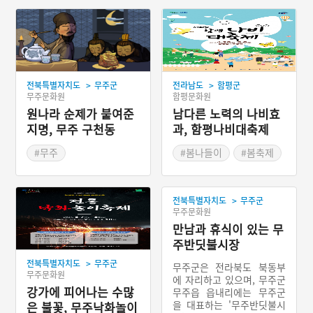
>
>
전북특별자치도
무주군
전라남도
함평군
무주문화원
함평문화원
원나라 순제가 붙여준
남다른 노력의 나비효
지명, 무주 구천동
과, 함평나비대축제
#무주
#봄나들이
#봄축제
#전라북도 지명유래
>
전북특별자치도
무주군
무주문화원
만남과 휴식이 있는 무
주반딧불시장
>
전북특별자치도
무주군
무주군은 전라북도 북동부
무주문화원
에 자리하고 있으며, 무주군
강가에 피어나는 수많
무주읍 읍내리에는 무주군
을 대표하는 '무주반딧불시
은 불꽃, 무주낙화놀이