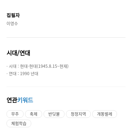
집필자
이영수
시대/연대
· 시대 :
현대-현대(1945.8.15~현재)
· 연대 :
1990 년대
연관
키워드
무주
축제
반딧불
청정지역
개똥벌레
체험학습