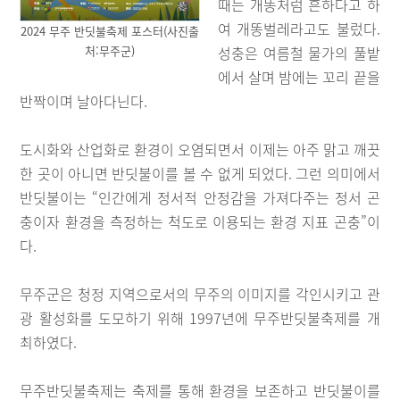
때는 개똥처럼 흔하다고 하
여 개똥벌레라고도 불렀다.
2024 무주 반딧불축제 포스터(사진출
처:무주군)
성충은 여름철 물가의 풀밭
에서 살며 밤에는 꼬리 끝을
반짝이며 날아다닌다.
도시화와 산업화로 환경이 오염되면서 이제는 아주 맑고 깨끗
한 곳이 아니면 반딧불이를 볼 수 없게 되었다. 그런 의미에서
반딧불이는 “인간에게 정서적 안정감을 가져다주는 정서 곤
충이자 환경을 측정하는 척도로 이용되는 환경 지표 곤충”이
다.
무주군은 청정 지역으로서의 무주의 이미지를 각인시키고 관
광 활성화를 도모하기 위해 1997년에 무주반딧불축제를 개
최하였다.
무주반딧불축제는 축제를 통해 환경을 보존하고 반딧불이를