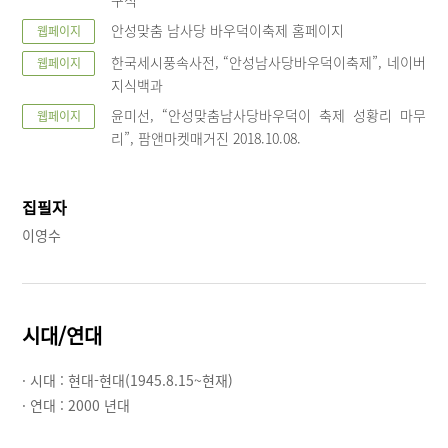
안성맞춤 남사당 바우덕이축제 홈페이지
웹페이지
한국세시풍속사전, “안성남사당바우덕이축제”, 네이버
웹페이지
지식백과
윤미선, “안성맞춤남사당바우덕이 축제 성황리 마무
웹페이지
리”, 팜앤마켓매거진 2018.10.08.
집필자
이영수
시대/연대
· 시대 :
현대-현대(1945.8.15~현재)
· 연대 :
2000 년대