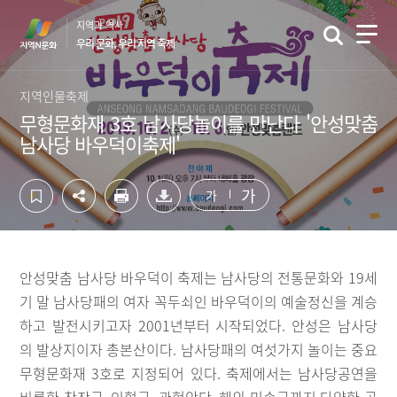
컨
하
지역과 역사
텐
단
우리 문화, 우리 지역 축제
츠
영
영
역
역
바
지역인물축제
바
로
무형문화재 3호 남사당놀이를 만난다 '안성맞춤
로
가
남사당 바우덕이축제'
가
기
기
가
가
안성맞춤 남사당 바우덕이 축제는 남사당의 전통문화와 19세
기 말 남사당패의 여자 꼭두쇠인 바우덕이의 예술정신을 계승
하고 발전시키고자 2001년부터 시작되었다. 안성은 남사당
의 발상지이자 총본산이다. 남사당패의 여섯가지 놀이는 중요
무형문화재 3호로 지정되어 있다. 축제에서는 남사당공연을