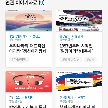
연관 이야기자료 (
9
)
>
>
강원특별자치도
정선군
경상남도
밀양시
정선문화원
밀양문화원
우리나라의 대표적인
1957년부터 시작된
아리랑 '정선아리랑제'
'밀양아리랑대축제'
#가을여행
#밀양아리랑
#밀양
#정선아리랑
#봄나들이
#봄축제
#가을축제
#경상남도 축제
>
>
충청북도
영동군
인천광역시
부평구
영동문화원
부평문화원
박연을 기리는 영동난
부평두레놀이에서 비