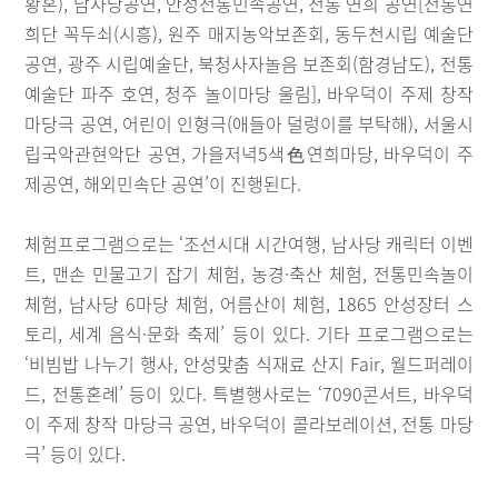
황혼), 남사당공연, 안성전통민속공연, 전통 연희 공연[전통연
희단 꼭두쇠(시흥), 원주 매지농악보존회, 동두천시립 예술단
공연, 광주 시립예술단, 북청사자놀음 보존회(함경남도), 전통
예술단 파주 호연, 청주 놀이마당 울림], 바우덕이 주제 창작
마당극 공연, 어린이 인형극(애들아 덜렁이를 부탁해), 서울시
립국악관현악단 공연, 가을저녁5색色연희마당, 바우덕이 주
제공연, 해외민속단 공연’이 진행된다.
체험프로그램으로는 ‘조선시대 시간여행, 남사당 캐릭터 이벤
트, 맨손 민물고기 잡기 체험, 농경·축산 체험, 전통민속놀이
체험, 남사당 6마당 체험, 어름산이 체험, 1865 안성장터 스
토리, 세계 음식·문화 축제’ 등이 있다. 기타 프로그램으로는
‘비빔밥 나누기 행사, 안성맞춤 식재료 산지 Fair, 월드퍼레이
드, 전통혼례’ 등이 있다. 특별행사로는 ‘7090콘서트, 바우덕
이 주제 창작 마당극 공연, 바우덕이 콜라보레이션, 전통 마당
극’ 등이 있다.