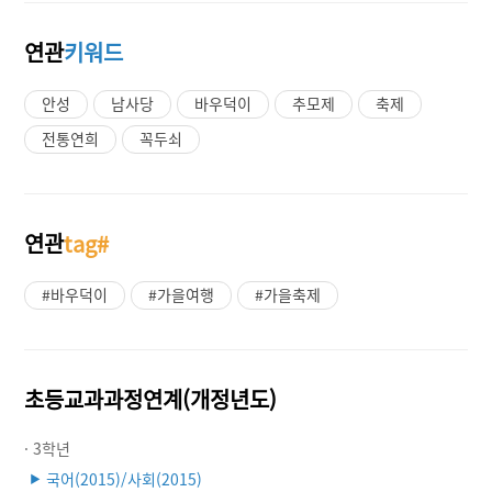
연관
키워드
안성
남사당
바우덕이
추모제
축제
전통연희
꼭두쇠
연관
tag#
#바우덕이
#가을여행
#가을축제
초등교과과정연계(개정년도)
· 3학년
국어(2015)/사회(2015)
▶