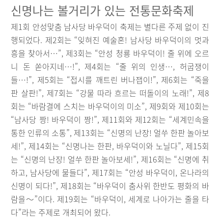
신명나는 볼거리가 있는 전통문화축제
제1회 안성맞춤 남사당 바우덕이 축제는 별다른 주제 없이 진
행되었다. 제2회는 “잊혀진 예술혼! 남사당 바우덕이의 멋과
흥을 찾아서…”, 제3회는 “안성 청룡 바우덕이! 줄 위에 오르
니 돈 쏟아지네…!”, 제4회는 “줄 위의 인생…, 허굽쟁이
들…!”, 제5회는 “접시를 깨트린 버나잽이!”, 제6회는 “죽을
판 살판!”, 제7회는 “강물 따라 흐르는 떠돌이의 노래!”, 제8
회는 “바람결에 스치는 바우덕이의 미소”, 제9회와 제10회는
“남사당 짱! 바우덕이 짱!”, 제11회와 제12회는 “세계민속을
통한 인류의 소통”, 제13회는 “신명의 난장! 얼쑤 한판 놀아보
세!”, 제14회는 “신명나는 한판, 바우덕이와 노닐다”, 제15회
는 “신명의 난장! 얼쑤 한판 놀아보세!”, 제16회는 “신명에 취
하고, 남사당에 물들다”, 제17회는 “안성 바우덕이, 온나라의
신명이 되다!”, 제18회는 “바우덕이 춤사위 한반도 평화의 바
람을～”이다. 제19회는 “바우덕이, 세계로 나아가는 줄을 타
다”라는 주제로 개최되어 왔다.