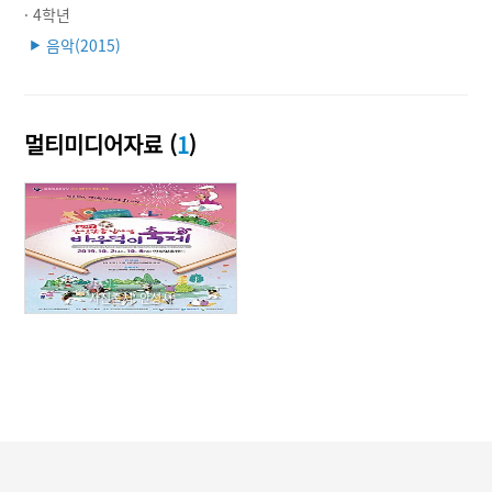
· 4학년
음악(2015)
▶
멀티미디어자료 (
1
)
사진출처: 안성시