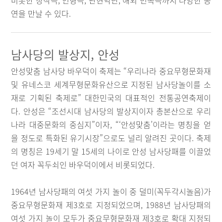
비롯한 창작극, 인형극, 관현악단, 해외 민속극까지 다양한 공
연을 만날 수 있다.
남사당의 발상지, 안성
안성맞춤 남사당 바우덕이 축제는 “우리나라 중요무형문화재
및 유네스코 세계무형문화유산으로 지정된 남사당놀이를 소
재로 기획된 축제로” 대한민국의 대표적인 전통공연축제이
다. 안성은 “조선시대 남사당의 발상지이자 총본산으로 우리
나라 대중문화의 중심지”이자, “‘안성맞춤’이라는 명칭을 얻
을 정도로 특화된 유기시장”으로도 널리 알려진 곳이다. 축제
의 명칭은 19세기 말 15세의 나이로 안성 남사당패를 이끌었
던 여자 꼭두쇠인 바우덕이에서 비롯되었다.
1964년 남사당패의 여섯 가지 놀이 중 덜미(꼭두각시놀음)가
중요무형문화재 제3호로 지정되었으며, 1988년 남사당패의
여섯 가지 놀이 모두가 중요무형문화재 제3호로 확대 지정되