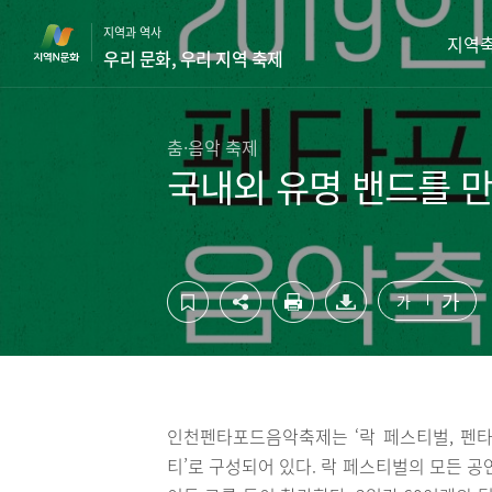
컨
하
지역과 역사
텐
단
지역
우리 문화, 우리 지역 축제
츠
영
영
역
역
바
바
로
춤·음악 축제
로
가
국내외 유명 밴드를 만
가
기
기
가
가
인천펜타포드음악축제는 ‘락 페스티벌, 펜타
티’로 구성되어 있다. 락 페스티벌의 모든 