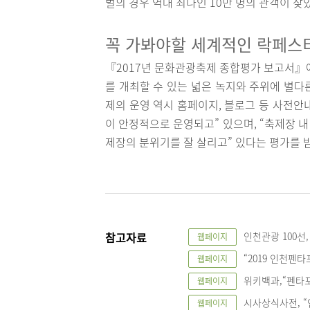
벌의 경우 역대 최다인 10만 명의 관객이 찾
꼭 가봐야할 세계적인 락페
『2017년 문화관광축제 종합평가 보고서』
를 개최할 수 있는 넓은 녹지와 주위에 별다
제의 운영 역시 홈페이지, 블로그 등 사전안내
이 안정적으로 운영되고” 있으며, “축제장 내
제장의 분위기를 잘 살리고” 있다는 평가를 
참고자료
인천관광 100선
웹페이지
“2019 인천펜
웹페이지
위키백과,“펜타포
웹페이지
시사상식사전, “
웹페이지