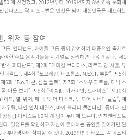
벌50’에 선정했고, 2012년부터 2019년까지 8년 연속 문화체
인천펜타포드 락 페스티벌은 인천을 넘어 대한민국을 대표하는
텐, 위저 등 참여
그룹, 인디밴드, 아이돌 그룹 등이 참여하여 대중적인 축제로
참여한 주요 음악가들을 시기별로 정리하면 다음과 같다. 제1
프란츠 퍼디난드”, 제2회 “케미컬 브라더스, 라르크 앙 시엘, 뮤
언더월드”, 제4회 “노브레인, 데프톤즈, N.EX.T, 부활”, 제5회
회 “B.o.B, 콘, 심플 플랜”, 제7회 “스노우 패트롤, 매닉 스
폴 아웃 보이”, 제9회 “이승환, 카사비안, 트래비스”, 제10회
이드, 넬, 위저, 패닉! 앳 더 디스코, 투 도어 시네마 클럽”, 제
 “자우림, 나인 인치 네일스, 마이 블러디 밸런타인” 등이다. 인
 정상급 아티스트 60여 개 팀이 무대에 오른다. 인천펜타포트
된다. 일정표를 확인하고 자신이 좋아하는 공연을 찾아가면 된
트나 부대행사에 참여할 수 있다. 2019인천펜타포드 락 페스티