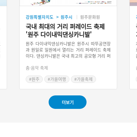
강원특별자치도
원주시
원주문화원
>
연
국내 최대의 거리 퍼레이드 축제
'원주 다이내믹댄싱카니발'
있
원주 다이내믹댄싱카니발은 원주시 따뚜공연장
인
과 원일로 일원에서 열리는 거리 퍼레이드 축제
허
이다. 댄싱카니발은 국내 최고의 공모형 거리 퍼
화
레이드로, 해외 팀의 민속춤 뿐만 아니라 군 장
춤·음악 축제
제
병들과 국내(시민) 팀의 열정적이고 화려한 퍼포
,
먼스를 경연대회의 형태로 볼 수 있다. 매년 1만
#원주
#가을여행
#가을축제
전
명 이상의 춤꾼들이 참여하고, 50만명 이상의
#원주 축제
#강원도 축제
관람객들이 즐기는 흥겨운 축제다.
더보기