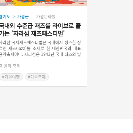
경기도
가평군
가평문화원
>
국내외 수준급 재즈를 라이브로 즐
기는 '자라섬 재즈페스티벌'
자라섬 국제재즈페스티벌은 국내에서 생소한 장
르인 재즈(jazz)를 소재로 한 대한민국의 대표
음악축제이다. 자라섬은 1943년 국내 최초의 발
전 전용 댐인 청평댐이 완공되면서 생긴 섬이다.
춤·음악 축제
자라섬 국제재즈페스티벌은 ‘자연 속의 소풍 같
은 축제’를 지향한다. 재즈 마니아 뿐 아니라 음
#가을여행
#가을축제
악을 잘 모르는 사람들도 즐길 수 있도록 메인스
트림 재즈 외에 보사노바ㆍ비밥ㆍ스윙ㆍ퓨전ㆍ
일렉트릭ㆍ월드뮤직 등 다양한 장르별 재즈 뮤
지션들의 공연이 다채롭게 펼쳐진다.