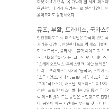
아웃’이 4년 연속 ‘꼭 가봐야 할 세계 페스티
육관광부에 의해 유망축제로 선정되었다. 
음악축제로 성장하였다.
뮤즈, 부활, 트래비스, 국카스
인천펜타포트 락 페스티벌은 한국의 원년 록 
자리를 잡았다. 인천펜타포트 락 페스티벌에 
회 “스트록스, 플라시보, 블랙 아이드 피스, 
즈”, 제3회 “엘르가든, 크라잉 넛, 트래비스, 
“스테레오포닉스, 후바스탱크, 이안 브라운”, 제6
트리트 프리처스”, 제8회 “들국화, 스웨이드, 
“스콜피언스, 서태지, 프로디지”, 제11회 “스웨
12회 “국카스텐, 바스틸, 저스티스”, 제13회
천펜타포트 락 페스티벌에는 3일 동안 국내외
락 페스티벌의 모든 공연은 스탠딩으로 진행
다. 공연이 비는 시간에는 부스를 찾아 이벤