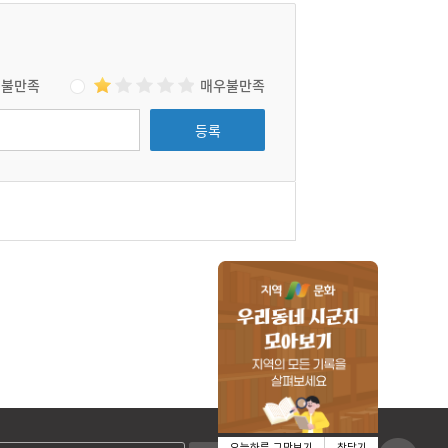
불만족
매우불만족
등록
오늘하루 그만보기
창닫기