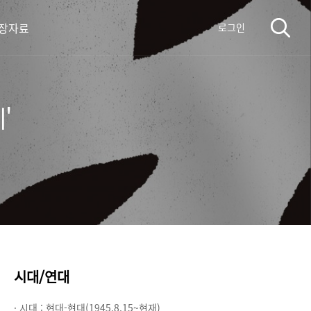
장자료
로그인
'
시대/연대
· 시대 :
현대-현대(1945.8.15~현재)