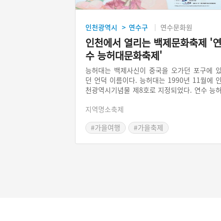
인천광역시
연수구
연수문화원
>
인천에서 열리는 백제문화축제 '
수 능허대문화축제'
능허대는 백제사신이 중국을 오가던 포구에 
던 언덕 이름이다. 능허대는 1990년 11월에 
천광역시기념물 제8호로 지정되었다. 연수 능
대문화축제는 2004년 10월에 시작된 백제문
지역명소축제
기반의 역사문화축제이다. 연수 능허대문화축
는 ‘백제사신퍼레이드, 연수구민의 날 기념식
#가을여행
#가을축제
능허대 빅콘서트’ 등 다양한 기획전과 공연․
시 및 체험행사로 진행된다.