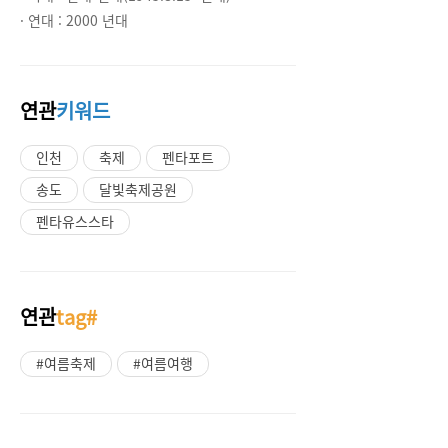
· 연대 :
2000 년대
연관
키워드
인천
축제
펜타포트
송도
달빛축제공원
펜타유스스타
연관
tag#
#여름축제
#여름여행