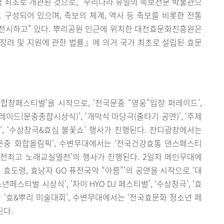
국 최초로 개관된 것으로, “우리나라 유일의 족보전문 박물관으
 구성되어 있으며, 족보의 체계, 역사 등 족보를 비롯한 전통
전시하고” 있다. 뿌리공원 인근에 위치한 대전효문화진흥원은
효행장려 및 지원에 관한 법률』에 의거 국가 최초로 설립된 효문
 합창페스티벌’을 시작으로, ‘전국문중 “영웅”입장 퍼레이드’,
레이드(문중종합시상식)’, ‘개막식 마당극(줄타기 공연)’, ‘주제
공연’, ‘수상창극&효심 불꽃쇼’ 행사가 진행된다. 잔디광장에서는
국문중 화합올림픽’, 수변무대에서는 ‘전국건강효통 댄스페스티
‘대전최고 노래교실열전’의 행사가 진행된다. 2일차 메인무대에
도령, 효낭자 GO 퓨전국악 “아름”’의 공연을 시작으로 ‘대
년페스티벌 시상식’, ‘차이 HYO DJ 페스티벌’, ‘수상창극’, ‘효
 ‘효&뿌리 미술대회’, 수변무대에서는 ‘전국효문화 청소년 페
된다.