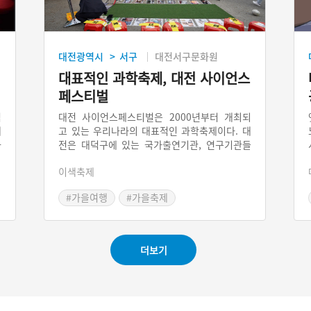
대전광역시
서구
대전서구문화원
>
리
대표적인 과학축제, 대전 사이언스
페스티벌
역
대전 사이언스페스티벌은 2000년부터 개최되
내
고 있는 우리나라의 대표적인 과학축제이다. 대
와
전은 대덕구에 있는 국가출연기관, 연구기관들
으
이 많아서 이 기관들을 중심으로 과학체험, 과학
이색축제
년
관련 문화예술 행사를 벌이고 있다.무언가를 만
대
드는 사람들이 모여 체험하는 축제로 성공적인
#가을여행
#가을축제
로
진행을 해왔으나 최근 내부적으로 정체되고 있
리
다는 비판도 나오고 있다.
더보기