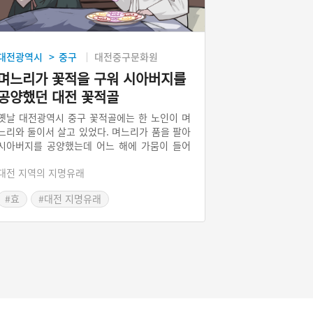
대전광역시
중구
대전중구문화원
>
며느리가 꽃적을 구워 시아버지를
공양했던 대전 꽃적골
옛날 대전광역시 중구 꽃적골에는 한 노인이 며
느리와 둘이서 살고 있었다. 며느리가 품을 팔아
시아버지를 공양했는데 어느 해에 가뭄이 들어
품을 팔 수 없게 되자 산에서 꽃을 따다 적을 구
대전 지역의 지명유래
워 드렸다. 이후 자신의 죽음을 예감한 노인은
금쟁반을 묻은 장소와 여승이 찾아올 것이라 이
#효
#대전 지명유래
야기하고 돌아가셨다. 이후 여승이 찾아오자 며
느리는 금쟁반이 있는 곳을 알려주었다. 여승은
금쟁반과 사라지고 며느리는 돌부처로 변했다.
이후 사람들은 돌부처를 미륵님이라 부르고, 이
마을을 꽃적골이라 불렀다.