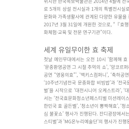
위치한 한국족보박물관은 2014년 4월에 전
로 5개의 상설 전시실과 1개의 특별전시실로
문화와 가족생활사에 관계된 다양한 유물을 
2017년 3월 31일에 개원한 것으로, “『
화체험·교육 및 전문 연구기관”이다.
세계 유일무이한 효 축제
첫날 메인무대에서는 오전 10시 ‘함께해 효
‘문중환영공연 그 시절 추억의 쇼’, ‘앙코르퍼
공연 “영웅의효”’, ‘맥키스컴퍼니’, ‘축하
‘10주년기념전국 문중화합 비빔밥’과 ‘전
벌’을 시작으로 ‘대전시니어 오케스트라’, 
서는 ‘전국효문화청소년페스티벌 미션레이스 효
한민국 효 골든벨’, ‘청소년이 뽕짝해효’, ‘청소
심 불꽃쇼’ 행사가 진행된다. 잔디광장에서는
스티벌’과 ‘MG온누리예술단’의 행사가 진행