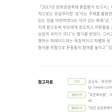
『2017년 문화관광축제 종합평가 보고서』
적으로도 유일무이한 ‘효’라는 주제를 활용한
있는 장을 마련하였다는 의미 있는 축제”로,
지게 함으로써 부모에게 효도하고 어른들을 
상징적 의미가 크다”는 평가를 받았다. 그리
행하는 퍼레이드와는 독창적이고 차별화 된
형식을 취함으로 문중들의 참여를 높이고” 있
참고자료
김남숙, “효문화뿌
기타
tp://www.ccnn
"효문화마을", 대전
웹페이지
do
"대전 효문화뿌리축제 
웹페이지