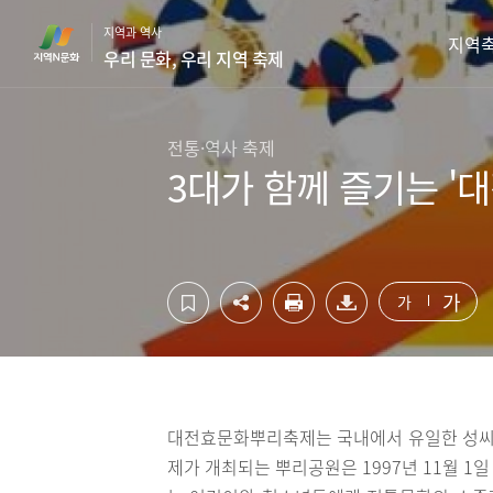
컨
하
지역과 역사
텐
단
지역
우리 문화, 우리 지역 축제
츠
영
영
역
역
바
바
로
전통·역사 축제
로
가
3대가 함께 즐기는 '
가
기
기
가
가
대전효문화뿌리축제는 국내에서 유일한 성씨 
제가 개최되는 뿌리공원은 1997년 11월 