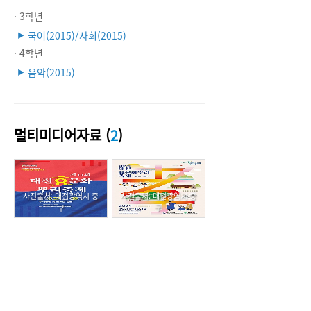
· 3학년
국어(2015)/사회(2015)
▶
· 4학년
음악(2015)
▶
멀티미디어자료 (
2
)
사진출처: 대전광역시 중
사진출처: 대전광역시 중
구
구