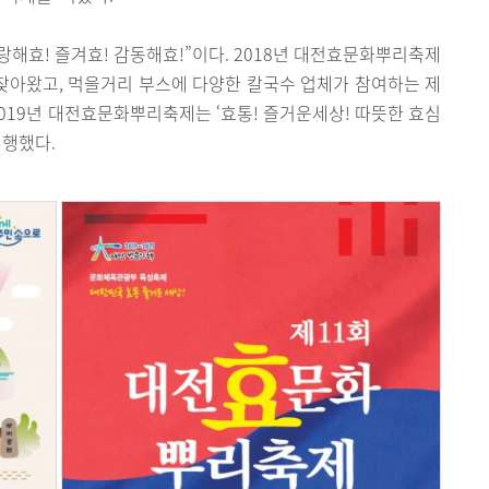
사랑해효! 즐겨효! 감동해효!”이다. 2018년 대전효문화뿌리축제
 찾아왔고, 먹을거리 부스에 다양한 칼국수 업체가 참여하는 제
019년 대전효문화뿌리축제는 ‘효통! 즐거운세상! 따뜻한 효심
진행했다.