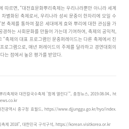
에 따르면, “대전효문화뿌리축제는 우리나라뿐만 아니라 세계
 차별화된 축제로서, 우리나라 성씨 문중이 한자리에 모일 수
 “본 축제를 통하여 젊은 세대에게 효와 뿌리에 대한 관심을 가
공경하는 사회문화를 만들어 가는데 기여하여, 축제의 공익적,
고 “축제의 대표 프로그램인 문중퍼레이드는 다른 축제에서 진
 프로그램으로, 매년 퍼레이드의 주제를 달라하고 경연대회의
다는 점에서 높은 평가를 받았다.
리축제와 대전칼국수축제 '함께 열린다'”, 충청뉴스, 2019.08.04., ht
ews.co.kr
광역시 중구청 효월드, https://www.djjunggu.go.kr/hyo/index.
2018", 대한민국 구석구석, https://korean.visitkorea.or.kr