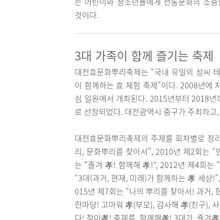
는 어린이와 청소년들에게 전통문화의 소중함
것이다.
3대 가족이 함께 즐기는 축제
대전효문화뿌리축제는 “국내 유일의 성씨 테
이 함께하는 효 체험 축제”이다. 2008년에
심 일원에서 개최된다. 2015년부터 201
로 선정되었다. 대전광역시 중구가 주최하
대전효문화뿌리축제의 주제를 회차별로 정리하면
리, 문화뿌리를 찾아서”, 2010년 제2회는 “
는 “즐겨 孝! 함께해 孝!”, 2012년 제4회
“3대(과거, 현재, 미래)가 함께하는 孝 세상!”
015년 제7회는 “나의 뿌리를 찾아서! 과거, 
한마당! 고마워 孝(부모), 감사해 孝(친구), 
다! 찾아孝! 축제를, 함께해孝! 3대가, 즐겨