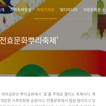
축제
지역축제정보
이야기자료
멀티미디어
지방문화원 소
대전효문화뿌리축제'
테마공원인 뿌리공원에서 ‘효’를 주제로 열리는 축제이다. 축
1일 개장한 가족친화형 공원이다. 전통문화에서 점점 멀어지고 있