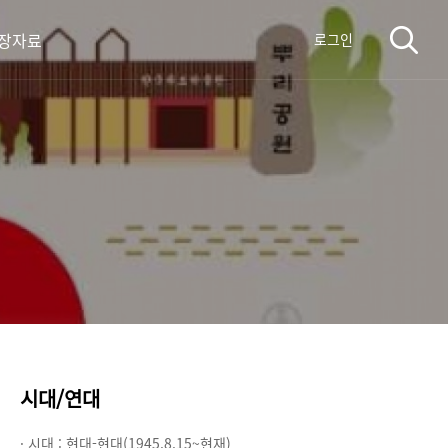
장자료
로그인
시대/연대
· 시대 :
현대-현대(1945.8.15~현재)