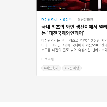
대전광역시
유성구
유성문화원
>
국내 최초의 와인 생산지에서 열
는 '대전국제와인페어'
대전광역시는 한국 최초로 와인을 생산한 지
이다. 1969년 7월에 국내에서 처음으로 “산
포도를 대전의 물로 빚어 숙성시킨 선리포트
인을 생산”했다. 이러한 역사적 배경을 근간
이색축제
로 개최된 것이 대전국제와인페어이다. 2012
이래 매년 8월에 대전마케팅공사가 주최하는 
#여름축제
#여름여행
전국제와인페어의 주요 행사는 ‘아시아와인트
피, 아시아와인컨퍼런스, 한국국가대표 소믈
에 경기대회’이다.