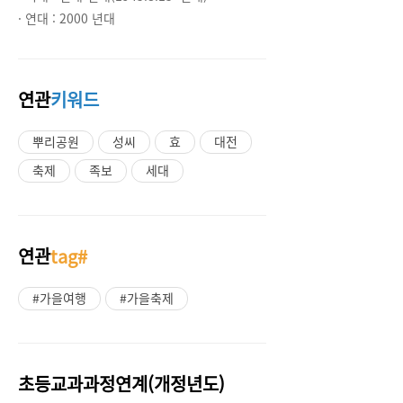
· 연대 :
2000 년대
연관
키워드
뿌리공원
성씨
효
대전
축제
족보
세대
연관
tag#
#가을여행
#가을축제
초등교과과정연계(개정년도)