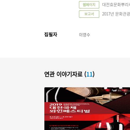
대전효문화뿌리축제 홈페
웹페이지
2017년 문화관
보고서
집필자
이영수
연관 이야기자료 (
11
)