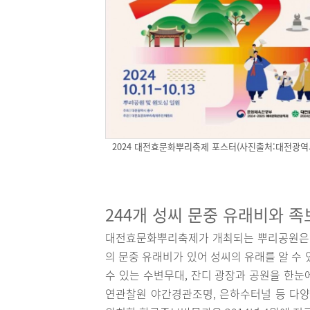
2024 대전효문화뿌리축제 포스터(사진출처:대전광역
244개 성씨 문중 유래비와 
대전효문화뿌리축제가 개최되는 뿌리공원은 19
의 문중 유래비가 있어 성씨의 유래를 알 수 
수 있는 수변무대, 잔디 광장과 공원을 한눈
연관찰원 야간경관조명, 은하수터널 등 다양