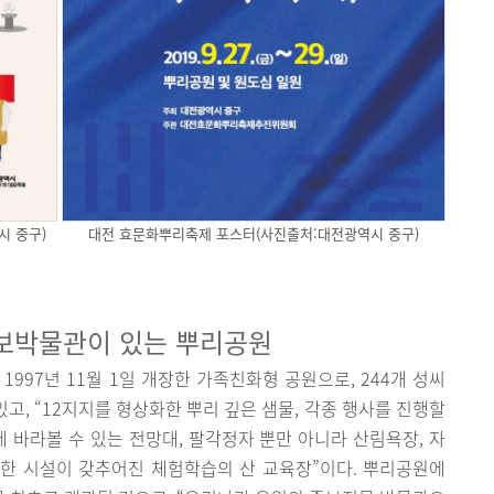
시 중구)
대전 효문화뿌리축제 포스터(사진출처:대전광역시 중구)
족보박물관이 있는 뿌리공원
97년 11월 1일 개장한 가족친화형 공원으로, 244개 성씨
있고, “12지지를 형상화한 뿌리 깊은 샘물, 각종 행사를 진행할
에 바라볼 수 있는 전망대, 팔각정자 뿐만 아니라 산림욕장, 자
한 시설이 갖추어진 체험학습의 산 교육장”이다. 뿌리공원에