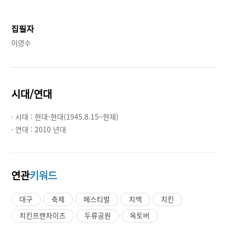
집필자
이영수
시대/연대
· 시대 :
현대-현대(1945.8.15~현재)
· 연대 :
2010 년대
연관
키워드
대구
축제
페스티벌
치맥
치킨
치킨프랜차이즈
두류공원
옥토버