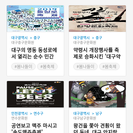
>
>
대구광역시
중구
대구광역시
중구
대구중구문화원
대구중구문화원
대구의 명동 동성로에
약령시 개장행사를 축
서 열리는 순수 민간
제로 승화시킨 '대구약
주도형 축제 '대구동성
령시 한방문화축제'
#봄나들이
#봄축제
#봄나들이
#봄축제
로축제'
>
>
인천광역시
연수구
대구광역시
남구
연수문화원
대구남구문화원
공연보고 맥주 마시고
왕건을 쫓아 견훤이 왔
'송도맥주축제'
던 동네, 대구 안지랑