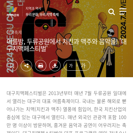
컨
하
지역과 역사
텐
단
우리 문화, 우리 지역 축제
츠
영
영
역
역
바
이색축제
바
로
여름밤, 두류공원에서 치킨과 맥주와 음악을! '대
로
가
구치맥페스티벌'
가
기
기
가
가
대구치맥페스티벌은 2013년부터 매년 7월 두류공원 일대에
서 열리는 대구의 대표 여름축제이다. 국내는 물론 해외로 뻗
어나가는 치맥(치킨과 맥주) 열풍에 힘입어, 한국 치킨산업의
중심에 있는 대구에서 열린다. 매년 외국인 관광객 포함 100
만 명 이상이 방문하며, 흥겨운 음악과 공연이 어우러지는 축