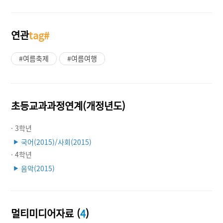
연관
tag#
#여름축제
#여름여행
초등교과과정연계(개정년도)
· 3학년
국어(2015)/사회(2015)
▶
· 4학년
음악(2015)
▶
멀티미디어자료 (
4
)