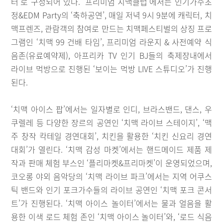
터’로 구성되어 있다. ‘프리미엄 치맥클럽’에서는 인기가수초
정&EDM Party의 ‘축하공연’, 매일 저녁 9시 9분에 캐릭터, 치
맥프렌즈, 관람객의 참여로 만드는 치맥페스티벌의 상징 프로
그램인 ‘치맥 99 건배 타임’, 프리미엄 라운지 & 사전예약 식
음존(유료예약제), 아프리카 TV 인기 BJ들의 축제장내에서
라이브 먹방으로 진행된 ‘보이는 먹방 LIVE 스튜디오’가 진행
된다.
‘치맥 아이스 팝’에서는 일자별로 인디, 브라스밴드, 댄스, 우
쿠렐레 등 다양한 장르의 공연인 ‘치맥 라이브 스테이지’, ‘맥
주 창작 칵테일 경연대회’, 치킨을 활용한 ‘치킨 신요리 경연
대회’가 열린다. ‘치맥 감성 마켓’에서는 핸드메이드 제품 제
작과 판매 체험 부스인 ‘플리마켓&프리마켓’이 운영되었으며,
코오롱 야외 음악당의 ‘치맥 라이브 파크’에서는 지역 어쿠스
틱 밴드와 인기 포크가수들의 라이브 공연인 ‘치맥 포크 콘서
트’가 진행된다. ‘치맥 아이스 놀이터’에서는 물과 얼음을 활
용한 이색 로드 체험 존인 ‘치맥 아이스 놀이터’와, ‘로드 식음