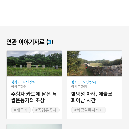
연관 이야기자료 (
3
)
>
>
경기도
안산시
경기도
안산시
안산문화원
안산문화원
수형자 카드에 남은 독
별망성 아래, 예술로
립운동가의 초상
피어난 시간
#태극기
#독립유공자
#세종실록지리지
#서대문형무소
#안산
#별망성예술제
#비석거리
#안산군
#별망성
#안산예총