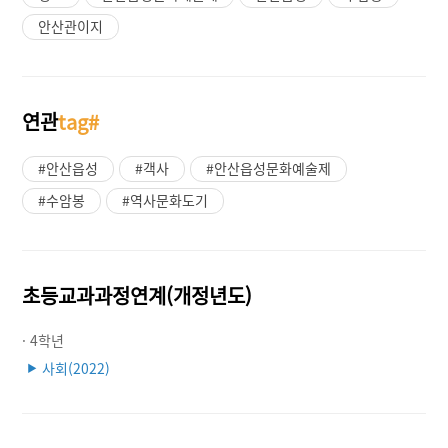
안산관이지
연관
tag#
#안산읍성
#객사
#안산읍성문화예술제
#수암봉
#역사문화도기
초등교과과정연계(개정년도)
· 4학년
사회(2022)
▶