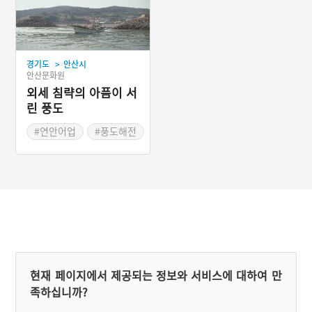
#진위대
>
경기도
안산시
안산문화원
외세 침략의 아픔이 서
린 풍도
#연안어업
#풍도해전
#척박한섬
#고승호보물선
현재 페이지에서 제공되는 정보와 서비스에 대하여 만
족하십니까?