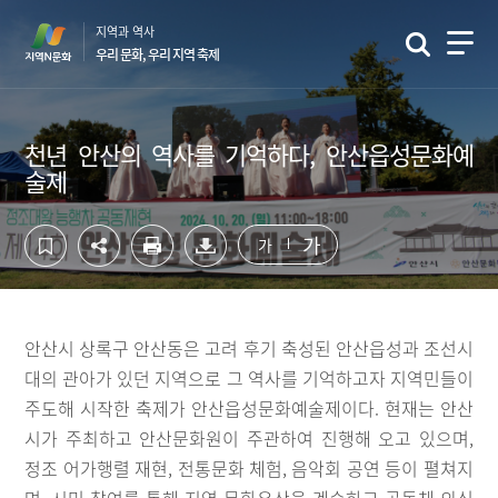
컨
하
지역과 역사
텐
단
우리 문화, 우리 지역 축제
츠
영
영
역
역
바
바
로
천년 안산의 역사를 기억하다, 안산읍성문화예
로
가
술제
가
기
기
가
가
안산시 상록구 안산동은 고려 후기 축성된 안산읍성과 조선시
대의 관아가 있던 지역으로 그 역사를 기억하고자 지역민들이
주도해 시작한 축제가 안산읍성문화예술제이다. 현재는 안산
시가 주최하고 안산문화원이 주관하여 진행해 오고 있으며,
정조 어가행렬 재현, 전통문화 체험, 음악회 공연 등이 펼쳐지