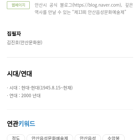
안산시 공식 블로그(https://blog.naver.com), 깊은
웹페이지
역사를 만날 수 있는 “제13회 안산읍성문화예술제”
집필자
김진호(안산문화원)
시대/연대
· 시대 :
현대-현대(1945.8.15~현재)
· 연대 :
2000 년대
연관
키워드
정도
안산읍성문화예술제
안산읍성
수암봉