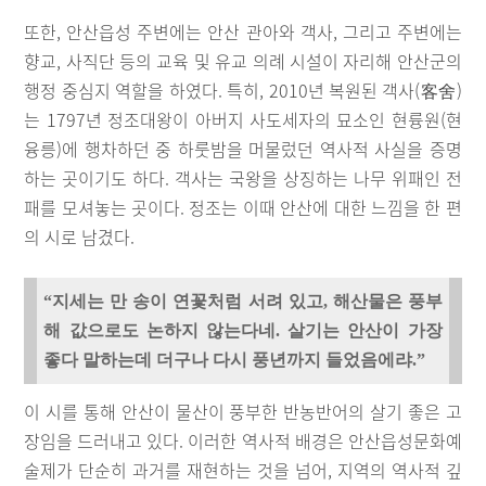
또한, 안산읍성 주변에는 안산 관아와 객사, 그리고 주변에는
향교, 사직단 등의 교육 및 유교 의례 시설이 자리해 안산군의
행정 중심지 역할을 하였다. 특히, 2010년 복원된 객사(客舍)
는 1797년 정조대왕이 아버지 사도세자의 묘소인 현륭원(현
융릉)에 행차하던 중 하룻밤을 머물렀던 역사적 사실을 증명
하는 곳이기도 하다. 객사는 국왕을 상징하는 나무 위패인 전
패를 모셔놓는 곳이다. 정조는 이때 안산에 대한 느낌을 한 편
의 시로 남겼다.
“지세는 만 송이 연꽃처럼 서려 있고, 해산물은 풍부
해 값으로도 논하지 않는다네. 살기는 안산이 가장
좋다 말하는데 더구나 다시 풍년까지 들었음에랴.”
이 시를 통해 안산이 물산이 풍부한 반농반어의 살기 좋은 고
장임을 드러내고 있다. 이러한 역사적 배경은 안산읍성문화예
술제가 단순히 과거를 재현하는 것을 넘어, 지역의 역사적 깊