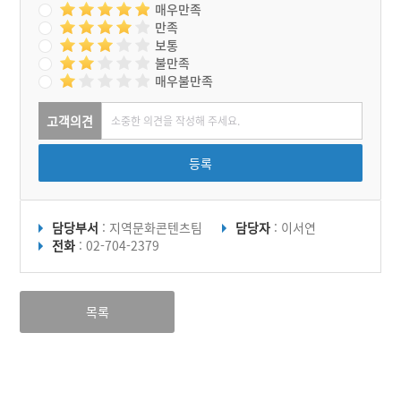
매우만족
만족
보통
불만족
매우불만족
고객의견
등록
담당부서
: 지역문화콘텐츠팀
담당자
: 이서연
전화
: 02-704-2379
목록