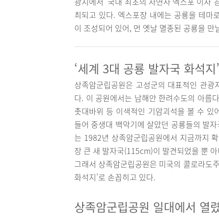
광지에서 ‘국내 최초의 자연사 엑스포’이자
최되고 있다. 엑스포장 내에는 공룡을 테마로
이 조성되어 있어, 먼 옛날 멸종된 공룡을 만날
‘세계 3대 공룡 발자국 화석
상족암군립공원은 고성군의 대표적인 관광지
다. 이 공원에서는 남해안 한려수도의 아름다
촛대바위 등 이색적인 기암괴석을 볼 수 있어
들어 중생대 백악기에 살았던 공룡들의 발자국
는 1982년 상족암군립공원에서 지금까지 확인
장 큰 새 발자국(115cm)이 발견되었을 뿐 
그래서 상족암군립공원은 미국의 콜로라도주와
화석지’로 손꼽히고 있다.
상족암군립공원 일대에서 열