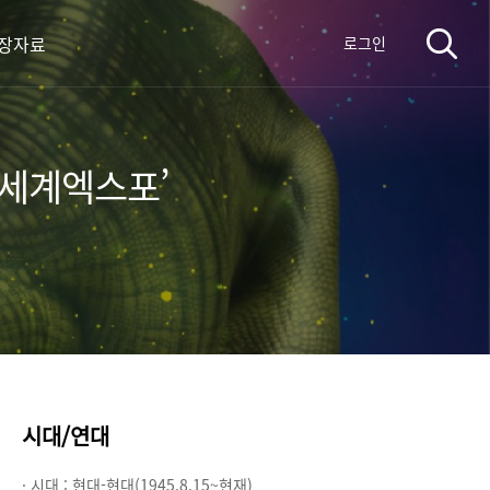
장자료
로그인
룡세계엑스포’
시대/연대
· 시대 :
현대-현대(1945.8.15~현재)