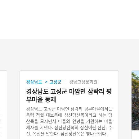
경상남도
고성군
경남고성문화원
>
경상남도 고성군 마암면 삼락리 평
부마을 동제
펴
경상남도 고성군 마암면 삼락리 평부마을에서는
옮
음력 정월 대보름에 삼신당산목이라고 하는 당
않
산목을 모시면서 마을의 안녕을 기원하는 마을
르
제사를 지낸다. 삼신당산목의 삼신이란 산신, 수
해
신, 목신을 말한다. 삼신당산목은 팽나무이다.