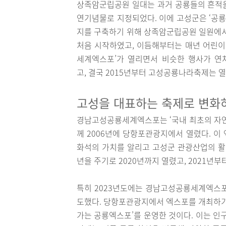
상족암군립공원 일대는 과거 공룡들의 흔적을 
연기념물로 지정되었다. 이에 고성군은 ‘공룡의 나라
지를 구축하기 위해 상족암군립공원 일원에서 
처음 시작하였고, 이듬해부터는 매년 어린이날
세계엑스포’가 열리면서 비슷한 행사가 연
고, 결국 2015년부터 고성공룡나라축제는 열
고성을 대표하는 축제로 변
경남고성공룡세계엑스포는 ‘국내 최초의 자연
께 2006년에 당항포관광지에서 열렸다. 이
화석의 가치를 알리고 고성군 관광산업의 활성
년을 주기로 2020년까지 열렸고, 2021년
특히 2023년도에는 경남고성공룡세계엑스포
도했다. 당항포관광지에서 엑스포를 개최하기에 
가는 공룡엑스포’를 운영한 것이다. 이는 인