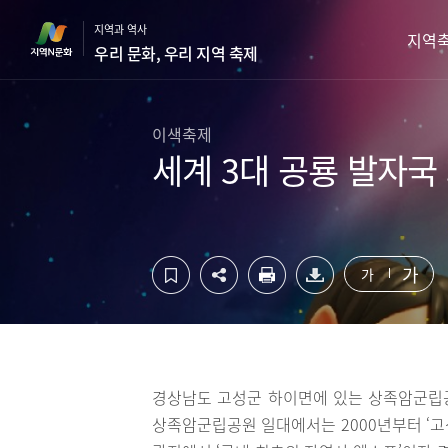
컨
하
지역과 역사
텐
단
지역
우리 문화, 우리 지역 축제
츠
영
영
역
역
바
바
로
이색축제
로
가
세계 3대 공룡 발자
가
기
기
가
가
경상남도 고성군 하이면에 있는 상족암군립공원
상족암군립공원 일대에서는 2000년부터 ‘고