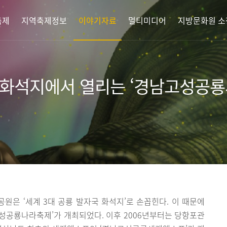
축제
지역축제정보
이야기자료
멀티미디어
지방문화원 소
국 화석지에서 열리는 ‘경남고성공
은 ‘세계 3대 공룡 발자국 화석지’로 손꼽힌다. 이 때문에
성공룡나라축제’가 개최되었다. 이후 2006년부터는 당항포관