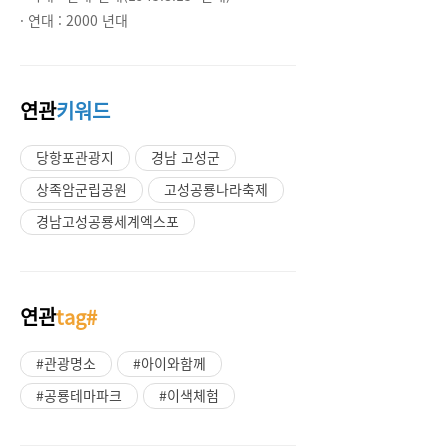
· 연대 :
2000 년대
연관
키워드
당항포관광지
경남 고성군
상족암군립공원
고성공룡나라축제
경남고성공룡세계엑스포
연관
tag#
#관광명소
#아이와함께
#공룡테마파크
#이색체험