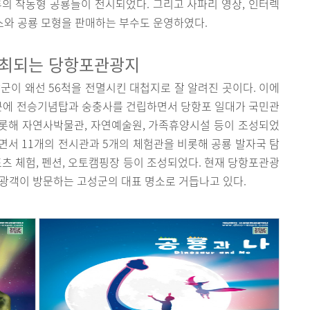
의 작동형 공룡들이 전시되었다. 그리고 사파리 영상, 인터렉
부스와 공룡 모형을 판매하는 부수도 운영하였다.
최되는 당항포관광지
군이 왜선 56척을 전멸시킨 대첩지로 잘 알려진 곳이다. 이에
인근에 전승기념탑과 숭충사를 건립하면서 당항포 일대가 국민관
롯해 자연사박물관, 자연예술원, 가족휴양시설 등이 조성되었
면서 11개의 전시관과 5개의 체험관을 비롯해 공룡 발자국 탐
포츠 체험, 펜션, 오토캠핑장 등이 조성되었다. 현재 당항포관광
광객이 방문하는 고성군의 대표 명소로 거듭나고 있다.