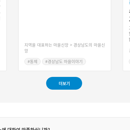
음
잔
부
져
지역을 대표하는 마을신앙 > 경상남도의 마을신
앙
#동제
#경상남도 마을이야기
#경남 고성
더보기
스에 대하여 만족하십니까?