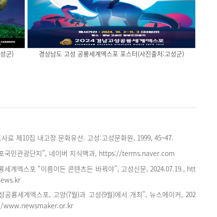
성군)
경상남도 고성 공룡세계엑스포 포스터(사진출처:고성군)
료 제10집 내고장 문화유산. 고성:고성문화원, 1999, 45~47.
국민관광단지", 네이버 지식백과, https://terms.naver.com
세계엑스포 “이름이든 콘텐츠든 바꿔야", 고성신문, 2024.07.19., htt
ews.kr
성공룡세계엑스포, 고양(7월)과 고성(9월)에서 개최", 뉴스메이커, 202
s://www.newsmaker.or.kr