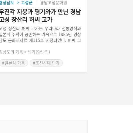
경상남도
고성군
경남고성문화원
>
우진각 지붕과 평기와가 만난 경남
고성 장산리 허씨 고가
고성 장산리 허씨 고가는 우리나라 전통양식과
일본식 주택이 공존하는 가옥으로 1985년 경상
남도 문화재자료 제115호 지정되었다. 허씨 고
가는 안채를 비롯하여 안사랑채. 바깥사랑채, 솟
경상도의 가옥 > 반가(양반집)
을 대문, 가묘, 광으로 이루어져 있다. 각각의 건
물이 건축시기가 달라 시대의 흐름에 따라 가옥
#일본식 가옥
#조선시대 반가
의 구조가 변화하는 양상을 한 눈에 볼수 있다.
#고성 가옥
장산마을을 둘러싸고 있는 장산숲에선 드라마
'구르미 그린 달빛'을 촬영하기도 했다.