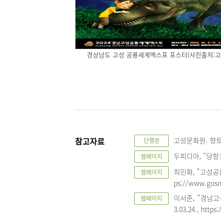
경상남도 고성 공룡세계엑스포 포스터(사진출처:고
참고자료
고성문화원. 향토사
단행본
두피디아, "당항포
웹페이지
최민화, "고성공룡
웹페이지
ps://www.gosn
이서준, "경남고
웹페이지
3.03.24., http