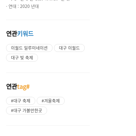
· 연대 :
2020 년대
연관
키워드
이월드 일루미네이션
대구 이월드
대구 빛 축제
연관
tag#
#대구 축제
#겨울축제
#대구 가볼만한곳