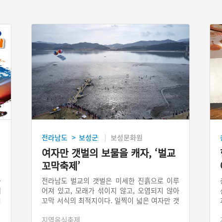
전라남도
보성군
보성문화원
>
여자만 갯벌의 보물을 캐자, ‘벌교
꼬막축제’
·
전라남도 벌교의 갯벌은 미세한 진흙으로 이루
예
어져 있고, 모래가 섞이지 않고, 오염되지 않아
어
꼬막 서식의 최적지이다. 일찍이 넓은 여자만 갯
에
벌에 꼬막 양식을 시작했다. 많은 양의 꼬막을
지역음식축제
화
채취하기 위해 널배와 특별히 제작된 꼬막채취