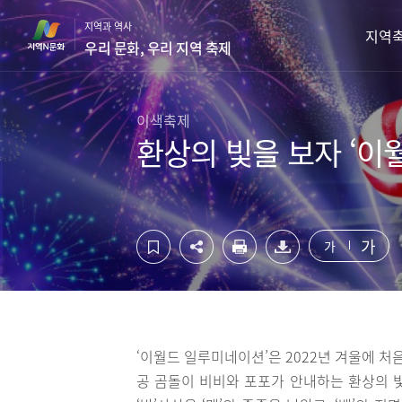
컨
하
지역과 역사
텐
단
지역
우리 문화, 우리 지역 축제
츠
영
영
역
역
바
바
로
이색축제
로
가
환상의 빛을 보자 ‘이
가
기
기
가
가
‘이월드 일루미네이션’은 2022년 겨울에 처
공 곰돌이 비비와 포포가 안내하는 환상의 빛