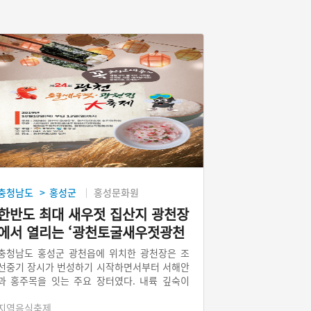
충청남도
홍성군
홍성문화원
>
한반도 최대 새우젓 집산지 광천장
에서 열리는 ‘광천토굴새우젓광천
김대축제’
충청남도 홍성군 광천읍에 위치한 광천장은 조
선중기 장시가 번성하기 시작하면서부터 서해안
과 홍주목을 잇는 주요 장터였다. 내륙 깊숙이
위치하고, 인근에 큰 배가 입항할 수 있는 옹암
지역음식축제
포구가 있어 장시가 번성할 수 있었다. 특히 196