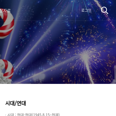
장자료
로그인
시대/연대
· 시대 :
현대-현대(1945.8.15~현재)