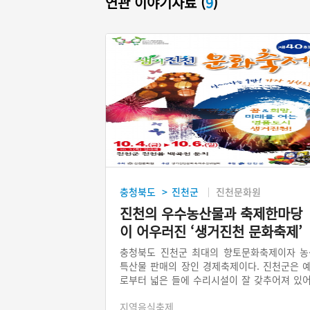
연관 이야기자료 (
9
)
충청북도
진천군
진천문화원
>
진천의 우수농산물과 축제한마당
이 어우러진 ‘생거진천 문화축제’
충청북도 진천군 최대의 향토문화축제이자 농
특산물 판매의 장인 경제축제이다. 진천군은 
로부터 넓은 들에 수리시설이 잘 갖추어져 있
농사기술이 발달하고 농산물이 풍부하여 살기
지역음식축제
좋다하여 생거진천(生居鎭川)이라 불렸다. 문