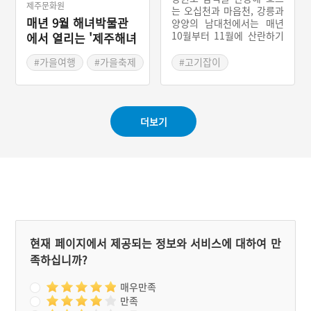
제주문화원
는 오십천과 마읍천, 강릉과
매년 9월 해녀박물관
양양의 남대천에서는 매년
10월부터 11월에 산란하기
에서 열리는 '제주해녀
위해 회귀하는 연어를 잡는
축제'
다. 하천의 중상류로 올라가
#가을여행
#가을축제
#고기잡이
면 물의 흐름이 약하고, 모
#제주축제
래와 자갈이 넓게 분포해 있
어 연어의 산란처로 적합하
다. 수량이 풍부해 산란 후
더보기
일정 기간 동안 치어가 살기
에도 알맞다. 해마다 9월 25
일경이 되면 연어가 올라가
는 물길에 포획틀을 놓거나
낚시, 작살, 그물 등의 어구
를 이용해 11월까지 연어를
잡았다. 가장 독특한 어구는
삼척시 미로지역에서 사용
하던 ‘오리’라고 부르던 나
무 판대기에 줄을 맨 어구이
현재 페이지에서 제공되는 정보와 서비스에 대하여 만
다. 나무 판대기를 줄에 매
족하십니까?
달아 길게 늘어놓으면 멀리
서 보면 오리와 같기에 ‘오
리’라 불렀다. 연어와 연어
매우만족
알은 염장해서 겨울에 반찬
만족
으로 먹었다.