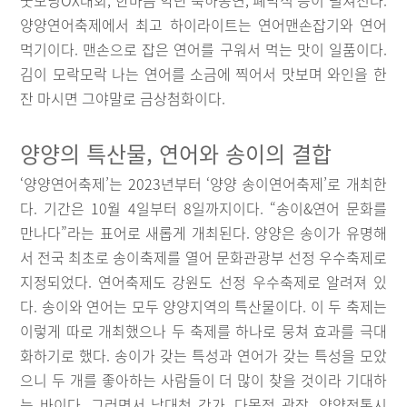
굿모닝OX대회, 한마음 악단 축하공연, 폐막식 등이 펼쳐진다.
양양연어축제에서 최고 하이라이트는 연어맨손잡기와 연어
먹기이다. 맨손으로 잡은 연어를 구워서 먹는 맛이 일품이다.
김이 모락모락 나는 연어를 소금에 찍어서 맛보며 와인을 한
잔 마시면 그야말로 금상첨화이다.
양양의 특산물, 연어와 송이의 결합
‘양양연어축제’는 2023년부터 ‘양양 송이연어축제’로 개최한
다. 기간은 10월 4일부터 8일까지이다. “송이&연어 문화를
만나다”라는 표어로 새롭게 개최된다. 양양은 송이가 유명해
서 전국 최초로 송이축제를 열어 문화관광부 선정 우수축제로
지정되었다. 연어축제도 강원도 선정 우수축제로 알려져 있
다. 송이와 연어는 모두 양양지역의 특산물이다. 이 두 축제는
이렇게 따로 개최했으나 두 축제를 하나로 뭉쳐 효과를 극대
화하기로 했다. 송이가 갖는 특성과 연어가 갖는 특성을 모았
으니 두 개를 좋아하는 사람들이 더 많이 찾을 것이라 기대하
는 바이다. 그러면서 남대천 강가, 다목적 광장, 양양전통시