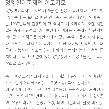
양양연어축제의 이모저모
‘양양연어축제’는 지역 자원을 잘 활용한 축제이다. ‘연어, 희
망을 품다’는 표어로 매년 연어축제는 진행되었다. 연어축제
는 1997년부터 진행되어 그 역사도 꽤 오래이다. 오랜 시간
열린 축제라 단점을 많이 보완해서 이제는 만족할만한 단계에
이르렀다. 사람들은 옛날 축제에 갔던 추억 때문에 다시 찾는
다. 추억으로 다시 찾는 축제는 그만큼 재미있고, 유익했기 때
문에 가능하다. 장소는 연어의 회귀가 행해지는 남대천변 둔
치이다. 그리고 그 옆에 있는 양양송이 조각공원을 같은 축제
장소로 쓰고 있다.
축제 프로그램은 크게 개회식과 폐회식 공연 무대, 연어맨손
잡기, 연어 와이러너리(포도주양조장) 투어, 전시홍보 프로그
램, 광장체험 프로그램, 연어셔틀투어, 불꽃쇼이다. 개막행사
다음에는 연어덮밥만들기, 연어야 놀자 레크레이션과 축하공
연, 유튜브라이브, 감성버스킹, 와인 시음파티, 달빛 버스킹,