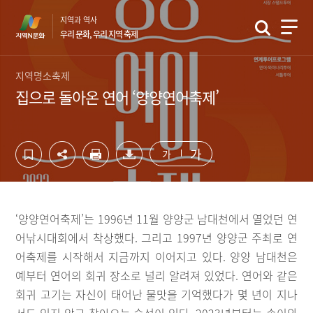
컨
하
지역과 역사
텐
단
우리 문화, 우리 지역 축제
츠
영
영
역
역
바
지역명소축제
바
로
집으로 돌아온 연어 ‘양양연어축제’
로
가
가
기
기
가
가
‘양양연어축제’는 1996년 11월 양양군 남대천에서 열었던 연
어낚시대회에서 착상했다. 그리고 1997년 양양군 주최로 연
어축제를 시작해서 지금까지 이어지고 있다. 양양 남대천은
예부터 연어의 회귀 장소로 널리 알려져 있었다. 연어와 같은
회귀 고기는 자신이 태어난 물맛을 기억했다가 몇 년이 지나