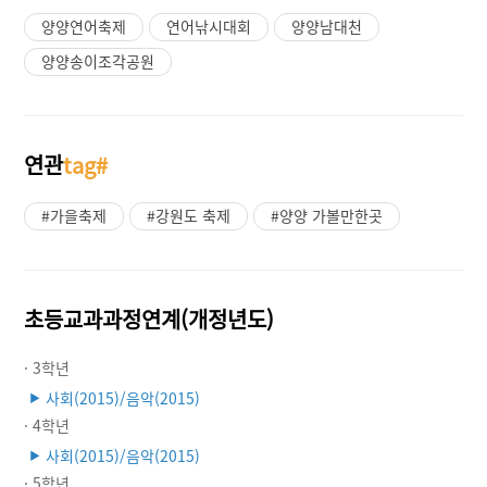
양양연어축제
연어낚시대회
양양남대천
양양송이조각공원
연관
tag#
#가을축제
#강원도 축제
#양양 가볼만한곳
초등교과과정연계(개정년도)
· 3학년
사회(2015)/음악(2015)
▶
· 4학년
사회(2015)/음악(2015)
▶
· 5학년