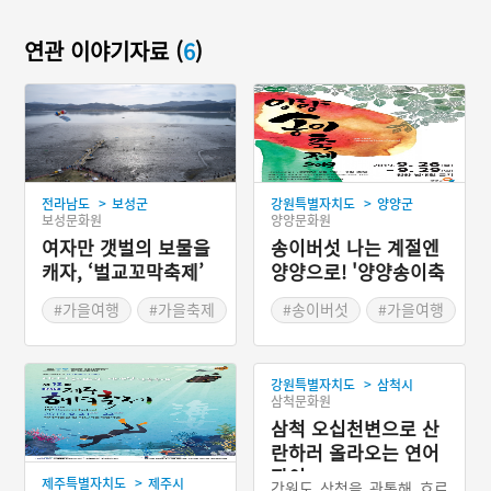
연관 이야기자료 (
6
)
>
>
전라남도
보성군
강원특별자치도
양양군
보성문화원
양양문화원
여자만 갯벌의 보물을
송이버섯 나는 계절엔
캐자, ‘벌교꼬막축제’
양양으로! '양양송이축
제'
#가을여행
#가을축제
#송이버섯
#가을여행
#꼬막
#가을축제
#보성 가볼만한곳
>
강원특별자치도
삼척시
#전라남도 축제
삼척문화원
삼척 오십천변으로 산
란하러 올라오는 연어
잡이
>
제주특별자치도
제주시
강원도 삼척을 관통해 흐르