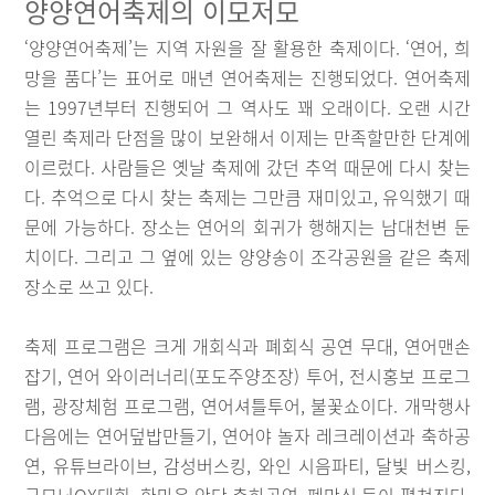
양양연어축제의 이모저모
‘양양연어축제’는 지역 자원을 잘 활용한 축제이다. ‘연어, 희
망을 품다’는 표어로 매년 연어축제는 진행되었다. 연어축제
는 1997년부터 진행되어 그 역사도 꽤 오래이다. 오랜 시간
열린 축제라 단점을 많이 보완해서 이제는 만족할만한 단계에
이르렀다. 사람들은 옛날 축제에 갔던 추억 때문에 다시 찾는
다. 추억으로 다시 찾는 축제는 그만큼 재미있고, 유익했기 때
문에 가능하다. 장소는 연어의 회귀가 행해지는 남대천변 둔
치이다. 그리고 그 옆에 있는 양양송이 조각공원을 같은 축제
장소로 쓰고 있다.
축제 프로그램은 크게 개회식과 폐회식 공연 무대, 연어맨손
잡기, 연어 와이러너리(포도주양조장) 투어, 전시홍보 프로그
램, 광장체험 프로그램, 연어셔틀투어, 불꽃쇼이다. 개막행사
다음에는 연어덮밥만들기, 연어야 놀자 레크레이션과 축하공
연, 유튜브라이브, 감성버스킹, 와인 시음파티, 달빛 버스킹,