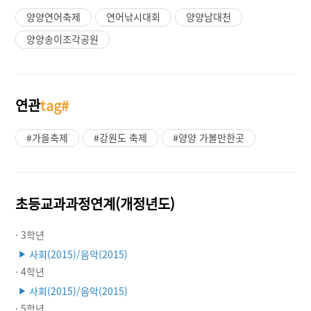
양양연어축제
연어낚시대회
양양남대천
양양송이조각공원
연관
tag#
#가을축제
#강원도 축제
#양양 가볼만한곳
초등교과과정연계(개정년도)
· 3학년
사회(2015)/음악(2015)
▶
· 4학년
사회(2015)/음악(2015)
▶
· 5학년