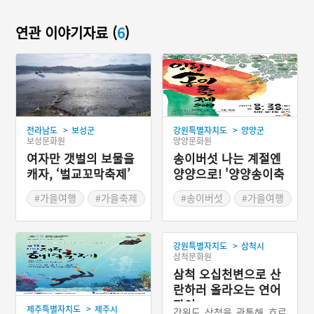
연관 이야기자료 (
6
)
>
>
전라남도
보성군
강원특별자치도
양양군
보성문화원
양양문화원
여자만 갯벌의 보물을
송이버섯 나는 계절엔
캐자, ‘벌교꼬막축제’
양양으로! '양양송이축
제'
#가을여행
#가을축제
#송이버섯
#가을여행
#꼬막
#가을축제
#보성 가볼만한곳
>
강원특별자치도
삼척시
#전라남도 축제
삼척문화원
삼척 오십천변으로 산
란하러 올라오는 연어
잡이
>
제주특별자치도
제주시
강원도 삼척을 관통해 흐르