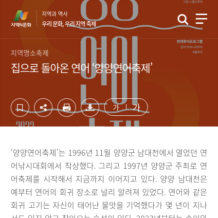
컨
하
지역과 역사
텐
단
우리 문화, 우리 지역 축제
츠
영
영
역
역
바
지역명소축제
바
로
집으로 돌아온 연어 ‘양양연어축제’
로
가
가
기
기
가
가
‘양양연어축제’는 1996년 11월 양양군 남대천에서 열었던 연
어낚시대회에서 착상했다. 그리고 1997년 양양군 주최로 연
어축제를 시작해서 지금까지 이어지고 있다. 양양 남대천은
예부터 연어의 회귀 장소로 널리 알려져 있었다. 연어와 같은
회귀 고기는 자신이 태어난 물맛을 기억했다가 몇 년이 지나