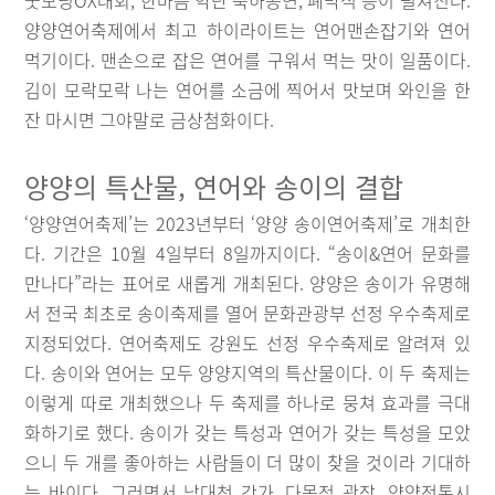
굿모닝OX대회, 한마음 악단 축하공연, 폐막식 등이 펼쳐진다.
양양연어축제에서 최고 하이라이트는 연어맨손잡기와 연어
먹기이다. 맨손으로 잡은 연어를 구워서 먹는 맛이 일품이다.
김이 모락모락 나는 연어를 소금에 찍어서 맛보며 와인을 한
잔 마시면 그야말로 금상첨화이다.
양양의 특산물, 연어와 송이의 결합
‘양양연어축제’는 2023년부터 ‘양양 송이연어축제’로 개최한
다. 기간은 10월 4일부터 8일까지이다. “송이&연어 문화를
만나다”라는 표어로 새롭게 개최된다. 양양은 송이가 유명해
서 전국 최초로 송이축제를 열어 문화관광부 선정 우수축제로
지정되었다. 연어축제도 강원도 선정 우수축제로 알려져 있
다. 송이와 연어는 모두 양양지역의 특산물이다. 이 두 축제는
이렇게 따로 개최했으나 두 축제를 하나로 뭉쳐 효과를 극대
화하기로 했다. 송이가 갖는 특성과 연어가 갖는 특성을 모았
으니 두 개를 좋아하는 사람들이 더 많이 찾을 것이라 기대하
는 바이다. 그러면서 남대천 강가, 다목적 광장, 양양전통시