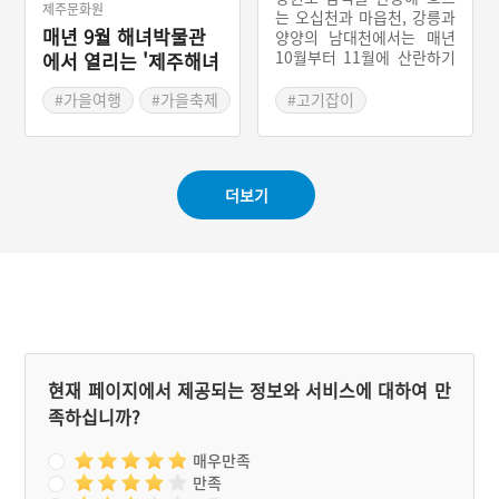
제주문화원
는 오십천과 마읍천, 강릉과
매년 9월 해녀박물관
양양의 남대천에서는 매년
10월부터 11월에 산란하기
에서 열리는 '제주해녀
위해 회귀하는 연어를 잡는
축제'
다. 하천의 중상류로 올라가
#가을여행
#가을축제
#고기잡이
면 물의 흐름이 약하고, 모
#제주축제
래와 자갈이 넓게 분포해 있
어 연어의 산란처로 적합하
다. 수량이 풍부해 산란 후
더보기
일정 기간 동안 치어가 살기
에도 알맞다. 해마다 9월 25
일경이 되면 연어가 올라가
는 물길에 포획틀을 놓거나
낚시, 작살, 그물 등의 어구
를 이용해 11월까지 연어를
잡았다. 가장 독특한 어구는
삼척시 미로지역에서 사용
하던 ‘오리’라고 부르던 나
무 판대기에 줄을 맨 어구이
현재 페이지에서 제공되는 정보와 서비스에 대하여 만
다. 나무 판대기를 줄에 매
족하십니까?
달아 길게 늘어놓으면 멀리
서 보면 오리와 같기에 ‘오
리’라 불렀다. 연어와 연어
매우만족
알은 염장해서 겨울에 반찬
만족
으로 먹었다.