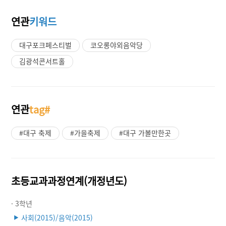
연관
키워드
대구포크페스티벌
코오롱야외음악당
김광석콘서트홀
연관
tag#
#대구 축제
#가을축제
#대구 가볼만한곳
초등교과과정연계(개정년도)
· 3학년
사회(2015)/음악(2015)
▶