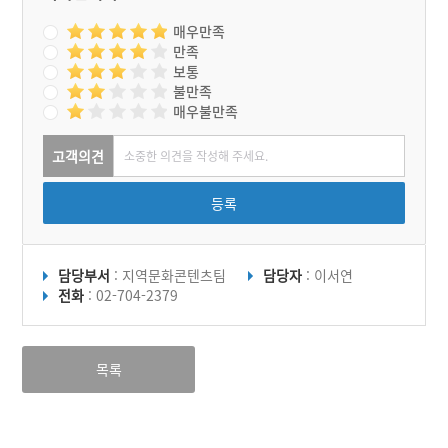
매우만족
만족
보통
불만족
매우불만족
고객의견
등록
담당부서
: 지역문화콘텐츠팀
담당자
: 이서연
전화
: 02-704-2379
목록