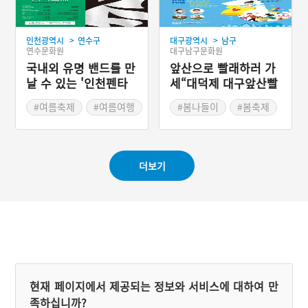
>
>
인천광역시
연수구
대구광역시
남구
연수문화원
대구남구문화원
국내외 유명 밴드를 만
앞산으로 빨래하러 가
날 수 있는 '인천펜타
세“대덕제 대구앞산빨
포트음악축제'
래터 축제”
#여름축제
#여름여행
#봄나들이
#봄축제
더보기
현재 페이지에서 제공되는 정보와 서비스에 대하여 만
족하십니까?