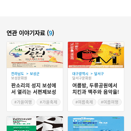
연관 이야기자료 (
9
)
>
>
전라남도
보성군
대구광역시
달서구
보성문화원
달서구문화원
판소리의 성지 보성에
여름밤, 두류공원에서
서 열리는 서편제보성
치킨과 맥주와 음악을!
소리축제
'대구치맥페스티벌'
#가을여행
#가을축제
#여름축제
#여름여행