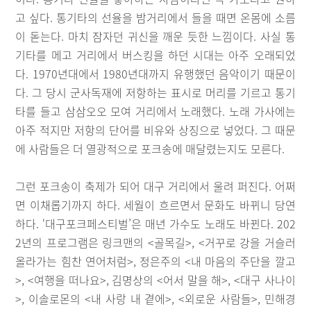
고 싶다. 통기타의 선율을 밤거리에서 들을 때면 온몸에 소름
이 돋는다. 마치 잠자던 귀신을 깨운 듯한 느낌이다. 사실 통
기타를 메고 거리에서 버스킹을 하던 시대는 아주 오래되었
다. 1970년대에서 1980년대까지 유행했던 음악이기 때문이
다. 그 당시 군사독재에 저항하는 표시로 머리를 기르고 통기
타를 들고 삼삼오오 모여 거리에서 노래했다. 노래 가사에는
아주 적지만 저항의 단어를 비유와 상징으로 넣었다. 그 때문
에 사람들은 더 열광적으로 포크송에 매달렸는지도 모른다.
그런 포크송이 축제가 되어 대구 거리에서 울려 퍼진다. 어쩌
면 이채롭기까지 하다. 세월이 흐르면서 문화도 바뀌니 당연
하다. ‘대구포크페스티벌’은 매년 가수도 노래도 바뀐다. 202
2년의 프로그램은 링크맨의 <골목길>, <거꾸로 강을 거슬러
올라가는 힘찬 연어처럼>, 정은주의 <내 마음의 주단을 깔고
>, <여행을 떠나요>, 김명상의 <어서 말을 해>, <대구 사나이
>, 이솔로몬의 <내 사랑 내 곁에>, <외로운 사람들>, 민해경