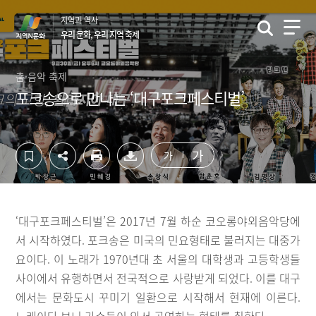
컨
하
지역과 역사
텐
단
우리 문화, 우리 지역 축제
츠
영
영
역
역
바
춤·음악 축제
바
로
포크송으로 만나는 ‘대구포크페스티벌’
로
가
가
기
기
가
가
‘대구포크페스티벌’은 2017년 7월 하순 코오롱야외음악당에
서 시작하였다. 포크송은 미국의 민요형태로 불러지는 대중가
요이다. 이 노래가 1970년대 초 서울의 대학생과 고등학생들
사이에서 유행하면서 전국적으로 사랑받게 되었다. 이를 대구
에서는 문화도시 꾸미기 일환으로 시작해서 현재에 이른다.