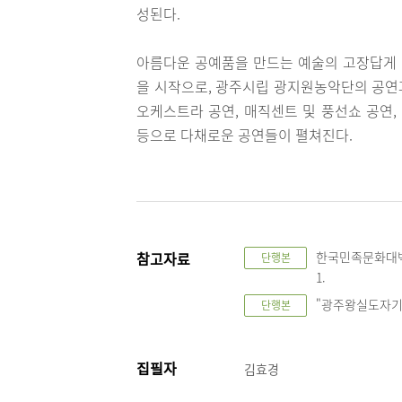
성된다.
아름다운 공예품을 만드는 예술의 고장답게
을 시작으로, 광주시립 광지원농악단의 공연과
오케스트라 공연, 매직센트 및 풍선쇼 공연,
등으로 다채로운 공연들이 펼쳐진다.
참고자료
한국민족문화대백
단행본
1.
"광주왕실도자기
단행본
집필자
김효경