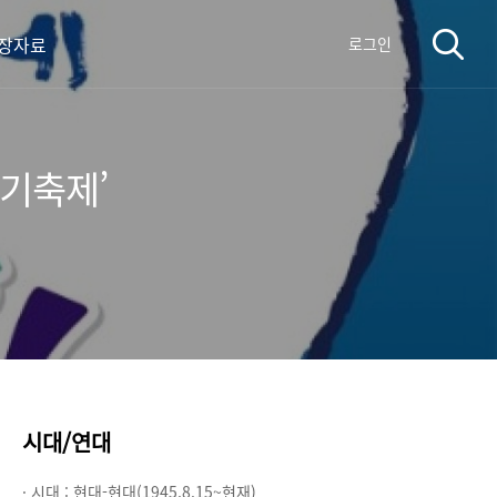
장자료
로그인
기축제’
시대/연대
· 시대 :
현대-현대(1945.8.15~현재)