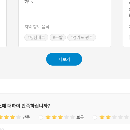
하다.
교
天
주
여
지역 향토 음식
.
주
#영남대로
#국밥
#경기도 광주
도
#경기도 별미
의
더보기
스에 대하여 만족하십니까?
만족
보통