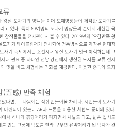
 교류
 왕실 도자기의 명맥을 이어 도예명장들이 제작한 도자기를
리고 있다. 특히 60여명의 도자기 명장들의 손에서 재현된 국
 창작품들을 전시관에서 볼 수 있다. 2019년의 '오감만족 왕
왕실도자기 테이블웨어가 전시되어 전통방식으로 제작된 현대적
실도자기 축제에서는 조선시대 왕실 도자기 멋을 체험하는데 그
선시대 관요 중 하나인 전남 강진에서 생산된 도자를 교류 전시
의 멋을 비교 체험하는 기회를 제공한다. 이웃한 중국의 도자
(五感) 만족 체험
았다면, 그 다음에는 직접 만들어볼 차례다. 시민들이 도자기
 마련되어 있는데 AR과 드론을 이용한 체험도 준비돼 있다.
위에서 하나의 흙덩어리가 펴지면서 사발도 되고, 넓은 접시도
형태를 만든 그릇에 백토를 발라 구우면 유약처리가 된 백자가 완