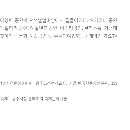
 다양한 공연이 오색별별마당에서 곁들여진다. 오카리나 공연
 줄타기 공연, 예결밴드 공연, 버스킹공연, 브라스통, 가천대
 찾아가는 문화 예술공연 (광주시연예협회), 공개방송 가요TV
과사전편찬위원회. 광주조선백자요지, 서울:한국학중앙연구원, 199
축제", 광주시청 홈페이지 축제문화예술