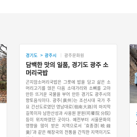
경기도
광주시
광주문화원
>
담백한 맛의 일품, 경기도 광주 소
머리국밥
곤지암소머리국밥은 그릇에 밥을 담고 삶은 소
머리고기를 얹은 다음 소대가리와 소뼈를 고아
만든 뜨거운 국물을 부어 만든 경기도 광주시의
향토음식이다. 광주(廣州)는 조선시대 국가 주
요 간선도로였던 영남대로(嶺南大路)의 마지막
길목이자 남한산성과 사옹원 분원(司饔院 分院)
등이 위치하였던 곳이다. 예전부터 서울문화의
기
영향을 많이 받은 지역으로서 ‘효종갱(曉鐘
羹)’과 같은 해장국의 전통을 간직한 지역이기도