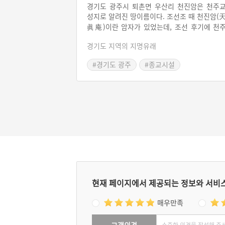
경기도 광주시 퇴촌면 우산리 천진암은 천주
성지로 알려진 땅이름이다. 조선조 때 천진암(
眞庵)이란 암자가 있었는데, 조선 후기에 천
교도들이 박해를 피해 이 암자에 모여들었고, 
경기도 지역의 지명유래
기서 기도를 올리고 천주교 관련 공부를 했다
그중에는 정약용 형제들도 있다. 스님들이 천
#경기도 광주
#종교시설
교인을 숨겨 주었다가 희생되었다는 이야기
#경기도지명유래
전한다. 현재는 천주교의 성지가 되어 수만 명
사람들이 찾는 곳이 되었다.
현재 페이지에서 제공되는 정보와 서비
매우만족
고객의견