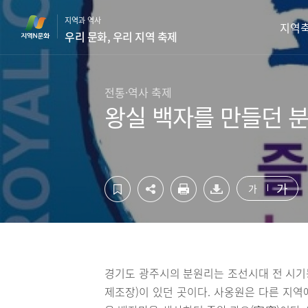
컨
하
지역과 역사
텐
단
지역
우리 문화, 우리 지역 축제
츠
영
영
역
역
바
바
로
전통·역사 축제
로
가
왕실 백자를 만들던 
가
기
기
가
가
경기도 광주시의 분원리는 조선시대 전 시
제조장)이 있던 곳이다. 사옹원은 다른 지