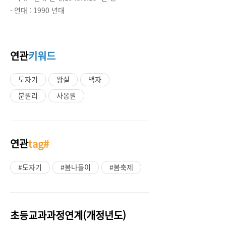
· 연대 :
1990 년대
연관
키워드
도자기
왕실
백자
분원리
사옹원
연관
tag#
#도자기
#봄나들이
#봄축제
초등교과과정연계(개정년도)