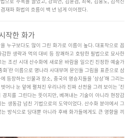
으로 주목을 끌었고, 강희언, 김윤겸, 최북, 김홍도, 김석신
 겸재파 화법의 흐름이 백 년 넘게 이어졌다.
 시작한 화가
을 누구보다도 많이 그린 화가로 이름이 높다. 대표작으로 꼽
과감한 생략과 먹의 대비 등 장쾌하고 호탕한 필법으로 묘사한
그는 조선 시대 산수화에 새로운 바람을 일으킨 진정한 예술가
남종화’란 이름으로 명나라 사대부며 문인들 그림을 표준으로 삼
사에 등장하는 인물과 장소, 중국의 명승지들을 ‘상상’해 그리는
 벗어나 눈 앞에 펼쳐진 우리나라 진짜 산천을 그려 보이는 ‘진
의 경치를 그린다는 뜻이지만, 베껴내는 기술이 아니라 현장감
이는 생동감 넘친 기법으로의 도약이었다. 산수화 분야에서 그
담는 방식으로 당대뿐 아니라 후배 화가들에게도 큰 영향을 끼