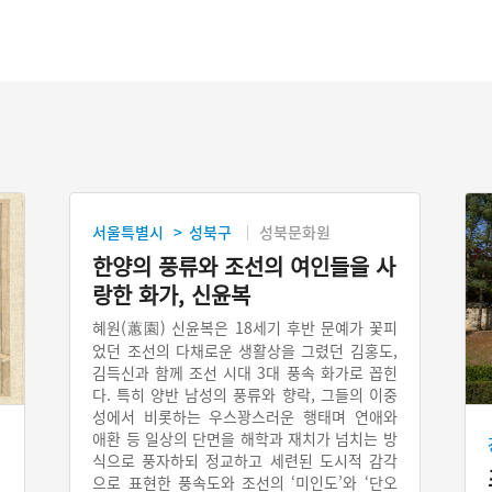
서울특별시
성북구
성북문화원
>
한양의 풍류와 조선의 여인들을 사
랑한 화가, 신윤복
혜원(蕙園) 신윤복은 18세기 후반 문예가 꽃피
었던 조선의 다채로운 생활상을 그렸던 김홍도,
김득신과 함께 조선 시대 3대 풍속 화가로 꼽힌
다. 특히 양반 남성의 풍류와 향락, 그들의 이중
성에서 비롯하는 우스꽝스러운 행태며 연애와
애환 등 일상의 단면을 해학과 재치가 넘치는 방
식으로 풍자하되 정교하고 세련된 도시적 감각
으로 표현한 풍속도와 조선의 ‘미인도’와 ‘단오