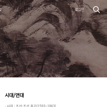
료
로그인
시대/연대
· 시대 :
조선-조선 후기(1593~1863)