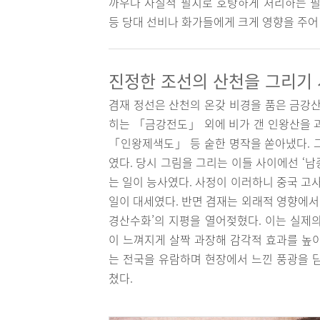
까우나 사실적 필치로 호탕하게 처리하는 필법
등 당대 선비나 화가들에게 크게 영향을 주어
진정한 조선의 산천을 그리기
겸재 정선은 산천의 온갖 비경을 품은 금강산
히는 「금강전도」 외에 비가 갠 인왕산을 
「인왕제색도」 등 숱한 명작을 쏟아냈다. 
였다. 당시 그림을 그리는 이들 사이에선 ‘
는 일이 능사였다. 사정이 이러하니 중국 고
일이 대세였다. 반면 겸재는 외래적 영향에서
경산수화’의 지평을 열어젖혔다. 이는 실제
이 느껴지게 살짝 과장해 감각적 효과를 높
는 전국을 유람하며 현장에서 느낀 풍광을 
쳤다.