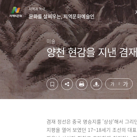
컨
하
지역과 역사
텐
단
문화를 살찌우는, 지역문화예술인
츠
영
영
역
역
바
바
로
미술
로
가
양천 현감을 지낸 겸재
가
기
기
가
가
겸재 정선은 중국 명승지를 '상상'해서 그리
지평을 열어 보였던 17~18세기 조선의 대