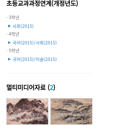
초등교과과정연계(개정년도)
· 3학년
사회(2015)
▶
· 4학년
국어(2015)/사회(2015)
▶
· 5학년
국어(2015)/미술(2015)
▶
멀티미디어자료 (
2
)
사진출처: 한국데이터산
사진출처: 한국데이터진
업진흥원
흥원