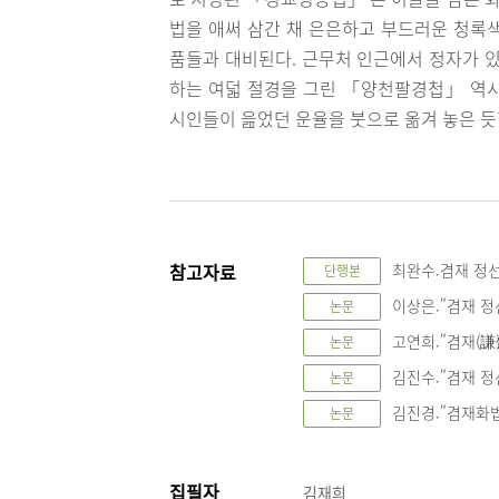
법을 애써 삼간 채 은은하고 부드러운 청록
품들과 대비된다. 근무처 인근에서 정자가 있
하는 여덟 절경을 그린 「양천팔경첩」 역시
시인들이 읊었던 운율을 붓으로 옮겨 놓은 듯
참고자료
최완수.겸재 정선.
단행본
이상은."겸재 정
논문
고연희."겸재(謙齋
논문
김진수."겸재 정
논문
김진경."겸재화법 
논문
집필자
김재희