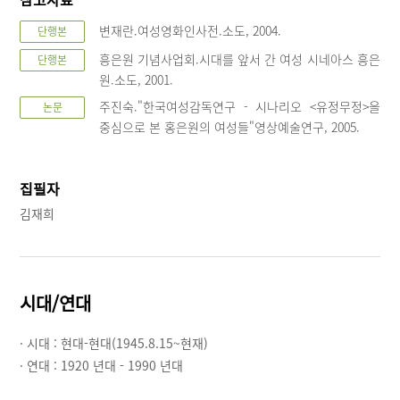
변재란.여성영화인사전.소도, 2004.
단행본
흥은원 기념사업회.시대를 앞서 간 여성 시네아스 흥은
단행본
원.소도, 2001.
주진숙."한국여성감독연구 - 시나리오 <유정무정>을
논문
중심으로 본 홍은원의 여성들"영상예술연구, 2005.
집필자
김재희
시대/연대
· 시대 :
현대-현대(1945.8.15~현재)
· 연대 :
1920 년대 - 1990 년대