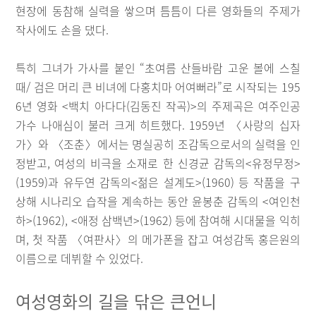
현장에 동참해 실력을 쌓으며 틈틈이 다른 영화들의 주제가
작사에도 손을 댔다.
특히 그녀가 가사를 붙인 “초여름 산들바람 고운 볼에 스칠
때/ 검은 머리 큰 비녀에 다홍치마 어여뻐라”로 시작되는 195
6년 영화 <백치 아다다(김동진 작곡)>의 주제곡은 여주인공
가수 나애심이 불러 크게 히트했다. 1959년 〈사랑의 십자
가〉와 〈조춘〉에서는 명실공히 조감독으로서의 실력을 인
정받고, 여성의 비극을 소재로 한 신경균 감독의<유정무정>
(1959)과 유두연 감독의<젊은 설계도>(1960) 등 작품을 구
상해 시나리오 습작을 계속하는 동안 윤봉춘 감독의 <여인천
하>(1962), <애정 삼백년>(1962) 등에 참여해 시대물을 익히
며, 첫 작품 〈여판사〉의 메가폰을 잡고 여성감독 홍은원의
이름으로 데뷔할 수 있었다.
여성영화의 길을 닦은 큰언니