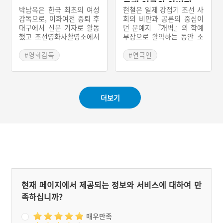
근대 연극의 아버지,
자료를 남겼다.
박남옥은 한국 최초의 여성
현철은 일제 강점기 조선 사
현철
감독으로, 이화여전 중퇴 후
회의 비판과 공론의 중심이
대구에서 신문 기자로 활동
던 문예지 『개벽』의 학예
했고 조선영화사촬영소에서
부장으로 활약하는 동안 소
편집과 스크립터 일로 영화
설이론 및 연극과 희곡의 주
계에 발을 들였다. 전쟁 후
요 기능, 문화 관련 시론 전
#영화감독
#연극인
미망인들의 사회적 현실과
반을 두루 다루고 특히 민중
#근대문화예술인
#부산 문화예술인
갈등을 그린 1955년 데뷔작
극 운동의 중요성을 논문으
#경상북도 문화예술인
#번역가
《미망인》은 흥행에 실패
로 정리했으며 그 실현을 위
했으나, 딸을 등에 업고 현
해 헌신했다. 1920년대 초
더보기
장을 누비던 박남옥 감독의
에 단역 배우에서 출발해 조
모습은 후배 영화인들에게
선반도 최초의 연극학교를
깊은 울림을 주었고, 여성
세웠던 공연예술문화의 독
감독이 아니면 착안하기 어
보적 선구자로, 우리 연극사
려운 앵글과 사건의 템포 등
중에서 신파극에서 정통 근
이 명쾌하고 친근감을 자아
대극으로의 전환 과정에 징
내는 작품이라는 호평을 받
검다리를 놓은 인물로 평가
았다.
된다.
현재 페이지에서 제공되는 정보와 서비스에 대하여 만
족하십니까?
매우만족