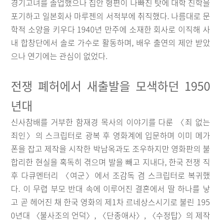
경기고녀를 졸업했으나 집안 형편이 나빠진 탓에 대학 진학을
포기하고 일본회사 마루젠의 서적부에 취직했다. 나름대로 문
학적 소양을 키우다 1940년 만주에 소재한 회사로 이직해 사
내 합창단에서 솔로 가수로 활동하며, 배우 출연의 제안 받았
으나 연기에는 관심이 없었다.
전쟁 폐허에서 새출발을 모색하던 1950
년대
신사참배를 거부한 함재경 목사의 이야기를 다룬 〈죄 없는
죄인〉의 스크립터로 광복 후 영화계에 입문하며 이미 메가
폰을 잡고 제작을 시작한 박남옥과도 조우하지만 영화판의 불
합리한 현실을 혹독히 겪으며 발을 빼고 지내다, 한국 전쟁 직
후 다큐멘터리 〈여군〉에서 조감독 겸 스크립터로 복귀했
다. 이 무렵 부모 반대 속에 이루어진 결혼에서 딸 하나를 낳
고 곧 헤어진 채 한국 영화의 제1차 르네상스시기로 불린 195
0년대 〈불사조의 언덕〉, 〈단종애사〉, 〈수정탑〉의 제작