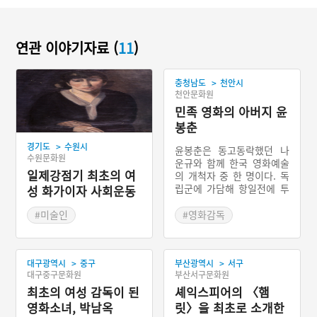
연관 이야기자료 (
11
)
>
충청남도
천안시
천안문화원
민족 영화의 아버지 윤
봉춘
>
경기도
수원시
윤봉춘은 동고동락했던 나
수원문화원
운규와 함께 한국 영화예술
일제강점기 최초의 여
의 개척자 중 한 명이다. 독
립군에 가담해 항일전에 투
성 화가이자 사회운동
신하다 일경에 체포되어 몇
가, 나혜석
차례 옥고를 치른 후 민족주
#미술인
#영화감독
의 성향이 강한 영화를 제작
#근대여성예술가
#근대문화예술인
해 항일민족의식 고취에 힘
#경기도의 문화예술인
#충청남도 문화예술인
썼고, 감독과 배우로 여러
>
>
대구광역시
중구
부산광역시
서구
작품을 제작했다. 1935년부
대구중구문화원
부산서구문화원
터 1937년까지 거의 매일
최초의 여성 감독이 된
일기를 작성하여 당시 한국
셰익스피어의 〈햄
영화 제작의 구체적인 사정
영화소녀, 박남옥
릿〉을 최초로 소개한
을 확인할 수 있는 중요한