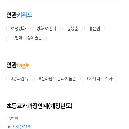
연관
키워드
여성영화
영화 여판사
윤봉춘
홍은원
근현대 여성예술인
연관
tag#
#영화감독
#전라남도 문화예술인
#시나리오 작가
초등교과과정연계(개정년도)
· 3학년
사회(2015)
▶