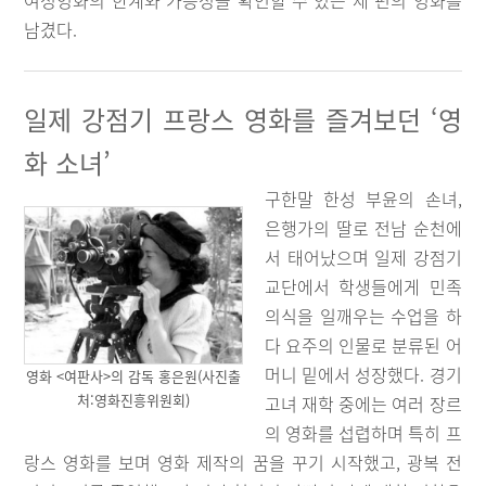
여성영화의 한계와 가능성을 확인할 수 있는 세 편의 영화를
남겼다.
일제 강점기 프랑스 영화를 즐겨보던 ‘영
화 소녀’
구한말 한성 부윤의 손녀,
은행가의 딸로 전남 순천에
서 태어났으며 일제 강점기
교단에서 학생들에게 민족
의식을 일깨우는 수업을 하
다 요주의 인물로 분류된 어
머니 밑에서 성장했다. 경기
영화 <여판사>의 감독 홍은원(사진출
처:영화진흥위원회)
고녀 재학 중에는 여러 장르
의 영화를 섭렵하며 특히 프
랑스 영화를 보며 영화 제작의 꿈을 꾸기 시작했고, 광복 전