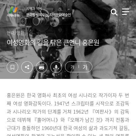
컨
하
지역과 역사
텐
단
문화를 살찌우는, 지역문화예술인
츠
영
영
역
역
바
연극/영화
바
로
여성영화의 길을 닦은 큰언니 홍은원
로
가
가
기
기
가
가
홍은원은 한국 영화사 최초의 여성 시나리오 작가이자 두 번
째 여성 영화감독이다. 1947년 스크립터를 시작으로 조감독
과 시나리오 작가의 단계를 거쳐 1962년 『여판사》의 감독
으로 데뷔해 『홀어머니》와『오해가 남긴 것》까지 전통과
근대가 충돌하던 1960년대 한국 여성의 삶과 과도기적 갈등,