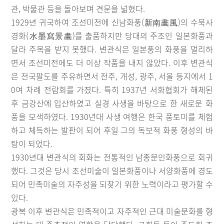
관, 박물관 등을 돌아보며 견문을 넓혔다.
1929년 귀국하여 조선미전에 신남화풍(新南畵風)의 수묵사
경화(水墨寫景畵)를 출품하지만 당대의 주조인 일본화풍과
달라 주목을 받지 못했다. 변관식은 일본풍의 화풍을 멀리하
면서 조선미전에도 더 이상 작품을 내지 않았다. 이후 변관식
은 전국팔도를 주유하면서 전주, 개성, 광주, 서울 등지에서 1
0여 차례 전람회를 가졌다. 특히 1937년 서화협회가 해체된
후 금강산에 입산하였고 실경 사생을 바탕으로 한 새로운 화
풍을 모색하였다. 1930년대 사생 여행은 한국 풍토미를 체험
하고 체득하는 발판이 되어 후일 그의 독보적 화풍 형성의 바
탕이 되었다.
1930년대 변관식의 회화는 전통적인 남종문인화풍으로 회귀
했다. 그것은 당시 조선미술이 일본화풍이나 서양화풍에 경도
되어 민족미술의 자주성을 되찾기 위한 노력이라고 평가할 수
있다.
광복 이후 변관식은 민족적이고 자주적인 근대 미술문화를 형