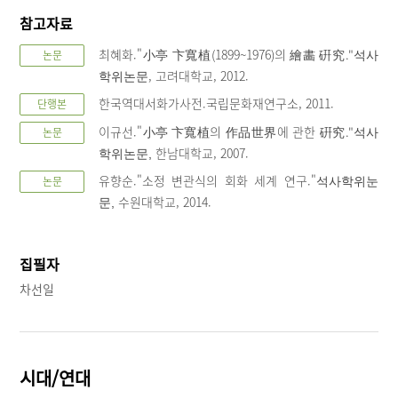
참고자료
최혜화."小亭 卞寬植(1899~1976)의 繪畵 硏究."
논문
석사
, 고려대학교, 2012.
학위논문
한국역대서화가사전.국립문화재연구소, 2011.
단행본
이규선."小亭 卞寬植의 作品世界에 관한 硏究."
논문
석사
한남대학교, 2007.
학위논문,
유향순."소정 변관식의 회화 세계 연구."
논문
석사학위눈
수원대학교, 2014.
문,
집필자
차선일
시대/연대