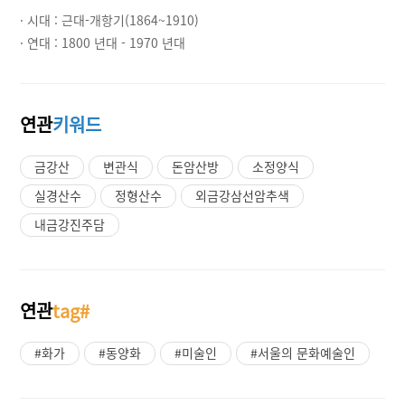
· 시대 :
근대-개항기(1864~1910)
· 연대 :
1800 년대 - 1970 년대
연관
키워드
금강산
변관식
돈암산방
소정양식
실경산수
정형산수
외금강삼선암추색
내금강진주담
연관
tag#
#화가
#동양화
#미술인
#서울의 문화예술인