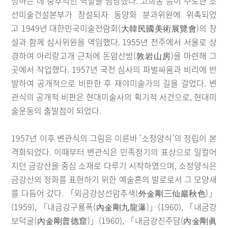
성하는 데 중추적인 역할을 담당했다. 고희동 등이 주도한 조
선미술건설본부가 창설되자 동양화 분과위원에 위촉되었
고 1949년 대한민국미술전람회(大韓民國美術展覽會)의 창
설과 함께 심사위원을 역임했다. 1955년 전주에서 서울로 상
경하여 아리랑고개 근처에 돈암산방(敦岩山房)을 마련해 그
곳에서 작업했다. 1957년 국전 심사의 파벌싸움과 비리에 반
발하여 공개적으로 비판한 후 재야미술가의 길을 걸었다. 변
관식의 공개적 비판은 현대미술사의 획기적 사건으로, 현대미
술운동의 출발점이 되었다.
1957년 이후 변관식의 그림은 이른바 ‘소정양식’의 정립이 본
격화되었다. 이때부터 변관식은 민족정기의 표상으로 일컬어
지던 금강산을 중심 소재로 다루기 시작하였으며, 소정양식은
금강산의 정화를 표현하기 위한 예술혼의 발로로서 그 모양새
를 다듬어 갔다. 「외금강삼선암추색(外金剛三仙巖秋色)」
(1959), 「내금강구룡폭(內金剛九龍瀑)」(1960), 「내금강
보덕굴(內金剛普德窟)」(1960), 「내금강진주담(內金剛眞