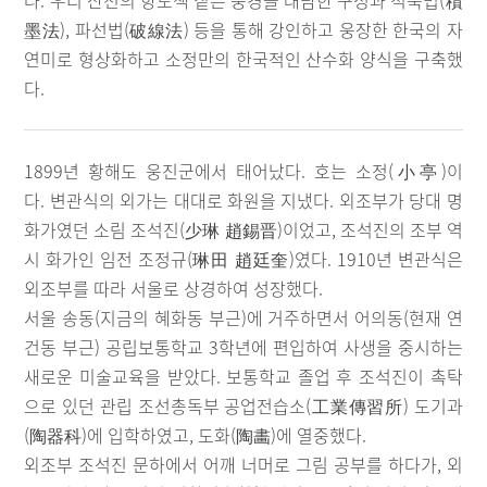
다. 우리 산천의 향토색 짙은 풍경을 대담한 구성과 적묵법(積
墨法), 파선법(破線法) 등을 통해 강인하고 웅장한 한국의 자
연미로 형상화하고 소정만의 한국적인 산수화 양식을 구축했
다.
1899년 황해도 웅진군에서 태어났다. 호는 소정(小亭)이
다. 변관식의 외가는 대대로 화원을 지냈다. 외조부가 당대 명
화가였던 소림 조석진(少琳 趙錫晋)이었고, 조석진의 조부 역
시 화가인 임전 조정규(琳田 趙廷奎)였다. 1910년 변관식은
외조부를 따라 서울로 상경하여 성장했다.
서울 송동(지금의 혜화동 부근)에 거주하면서 어의동(현재 연
건동 부근) 공립보통학교 3학년에 편입하여 사생을 중시하는
새로운 미술교육을 받았다. 보통학교 졸업 후 조석진이 촉탁
으로 있던 관립 조선총독부 공업전습소(工業傳習所) 도기과
(陶器科)에 입학하였고, 도화(陶畵)에 열중했다.
외조부 조석진 문하에서 어깨 너머로 그림 공부를 하다가, 외