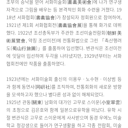
조부의 승낙을 얻어 서화미술회(書畵美術會)에 나가 연구생
자격으로 그림을 배우는 등 본격적인 회화 수련을 거쳤다. 19
18년 서화협회(書畵協會)가 창설되자 정회원으로 참여하여,
1921년 제1회 서화협회전(書畵協會展)을 통해 화가로 데뷔
했다. 1922년 조선총독부가 주관한 조선미술전람회(朝鮮美
術展覽會, 약칭 조선미전)에 전통화법으로 그린 「촉산행려
도(蜀山行旅圖)」를 출품하여 입선했다. 변관식은 조선미전
에 잇달아 입선하며 두각을 나타냈지만, 1929년부터는 서화
협회전에만 작품을 출품하였다.
1923년에는 서화미술회 출신의 이용우 · 노수현 · 이상범 등
과 함께 동연사(同硏社)를 조직하여, 전통회화의 새로운 방향
을 모색하고자 했으나 별다른 성과 없이 해체되었다.
1925년 관동(關東) 남화의 대가인 고무로 스이운(小室翠雲)
의 초청으로 김은호와 함께 일본으로유학을 떠났다. 유학 시
절 변관식은 고무로 스이운에게 사사받으며 동경 우에노 미술
학교 청강생으로 들어가 연구생활을 하고 각종 전람회, 미술