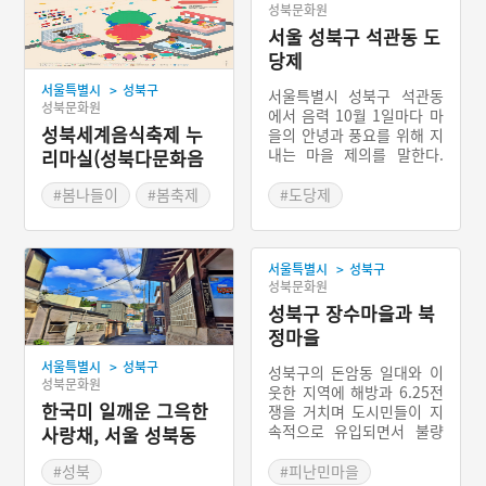
성북문화원
서울 성북구 석관동 도
당제
>
서울특별시
성북구
서울특별시 성북구 석관동
성북문화원
에서 음력 10월 1일마다 마
성북세계음식축제 누
을의 안녕과 풍요를 위해 지
내는 마을 제의를 말한다.
리마실(성북다문화음
석관동 도당은 현재 석관동
식축제)
340번지에 있지만 마을 토
#봄나들이
#봄축제
#도당제
박이들의 마을에 의하면 처
#서울 마을이야기
음에는 천장산 자락의 치마
바위가 도당 터였다고 한다.
>
서울특별시
성북구
성북문화원
성북구 장수마을과 북
정마을
>
서울특별시
성북구
성북구의 돈암동 일대와 이
성북문화원
웃한 지역에 해방과 6.25전
한국미 일깨운 그윽한
쟁을 거치며 도시민들이 지
속적으로 유입되면서 불량
사랑채, 서울 성북동
주택들이 우후죽순 들어서
최순우 가옥
게 되었다. 그리고 서울 중
#성북
#피난민마을