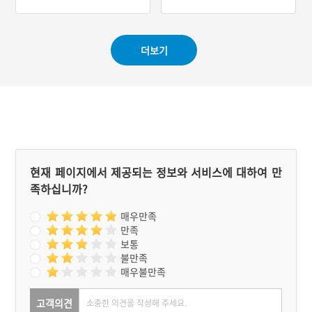
심에서 밀려난 사람들은 미
#근현대인물공간
아리로 계속 유입되어 해마
#서울근대역사
다 인구가 급증하게 되었고
달동네가 형성되었다. 도시
더보기
빈민의 마지막 보금자리는
주택재개발 사업으로 달동
네는 다세대 벽돌집으로 변
화했고, 도시의 성장과 인구
의 증가를 감당하기 위한 주
택으로 아파트를 짓기 시작
하여 30년 동안 지속된 아
파트 건설은 특색 없는 도시
경관을 만들어 냈다. 다행히
성북구에는 장수마을과 북
현재 페이지에서 제공되는 정보와 서비스에 대하여 만
정마을의 근대 서민문화유
족하십니까?
산이 남아있다.
매우만족
만족
보통
불만족
매우불만족
고객의견