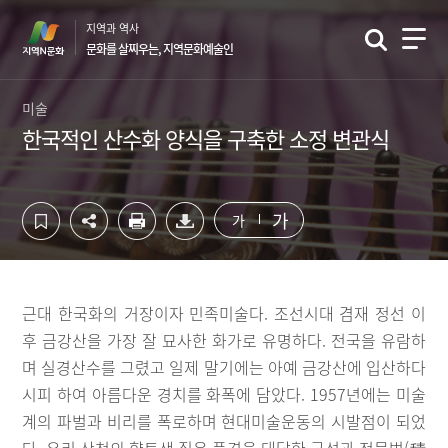
컨
하
지역과 역사
텐
단
문화를 살찌우는, 지역문화예술인
츠
영
영
역
역
바
미술
바
로
한국적인 산수화 양식을 구축한 소정 변관식
로
가
가
기
기
가
가
근대 한국화의 거장이자 민족미술다. 조선시대 겸재 정선 이
후 금강산을 가장 잘 묘사한 화가로 유명하다. 전국을 유람하
며 실경산수를 그렸고 일제 말기에는 아예 금강산에 입산하다
시피 하여 아름다운 경치를 화폭에 담았다. 1957년에는 미술
계의 파벌과 비리를 폭로하며 현대미술운동의 시발점이 되었