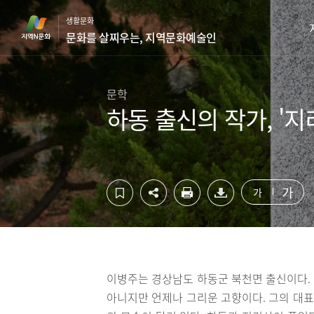
컨
하
생활문화
텐
단
문화를 살찌우는, 지역문화예술인
츠
영
영
역
역
바
바
로
문학
로
가
하동 출신의 작가, '지
가
기
기
가
가
이병주는 경상남도 하동군 북천면 출신이다.
아니지만 언제나 그리운 고향이다. 그의 대