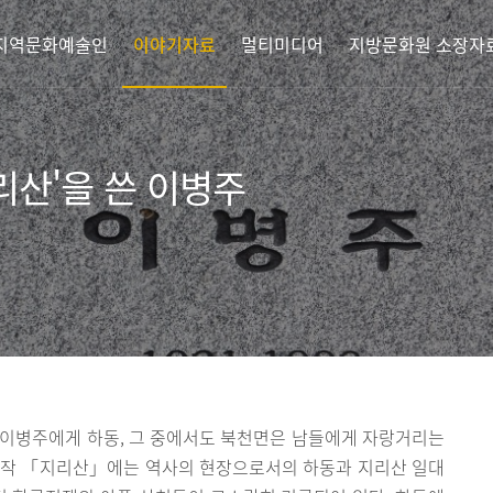
지역문화예술인
이야기자료
멀티미디어
지방문화원 소장자
리산'을 쓴 이병주
 이병주에게 하동, 그 중에서도 북천면은 남들에게 자랑거리는
표작 「지리산」에는 역사의 현장으로서의 하동과 지리산 일대