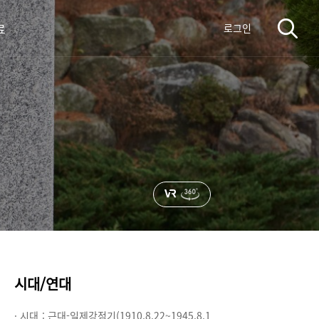
료
로그인
시대/연대
· 시대 :
근대-일제강점기(1910.8.22~1945.8.1