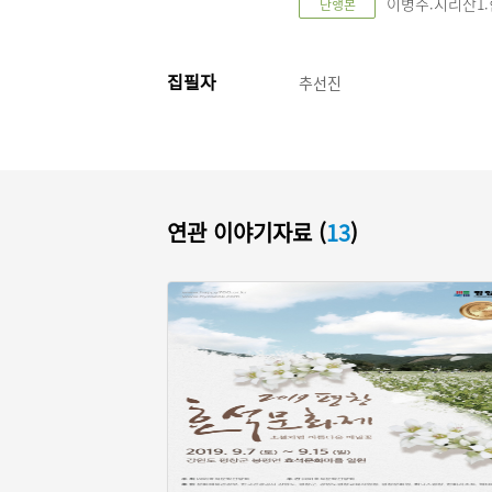
이병주.지리산1.한
단행본
집필자
추선진
연관 이야기자료 (
13
)