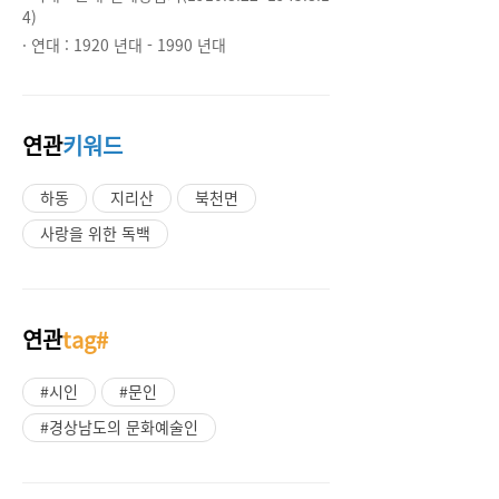
4)
· 연대 :
1920 년대 - 1990 년대
연관
키워드
하동
지리산
북천면
사랑을 위한 독백
연관
tag#
#시인
#문인
#경상남도의 문화예술인