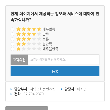
영 중인데, 카페, 갤러리, 인
형극장으로 사용되고 있다.
이 공간은 2018년에 ‘농촌
현재 페이지에서 제공되는 정보와 서비스에 대하여 만
빈집 및 유휴시설 활용 우수
족하십니까?
사례 공모전’에서 ‘우수
상’을 받기도 했다. 창고 주
변에 음식골목길 장항 6080
매우만족
맛나로가 있어 푸짐하고 건
만족
강한 한끼 식사를 즐길 수
보통
있다.
불만족
매우불만족
고객의견
등록
담당부서
: 지역문화콘텐츠팀
담당자
: 이서연
전화
: 02-704-2379