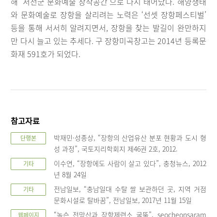
해 ‘서천군 문화예술 창작공간’으로 다시 태어났다. 해양생태
와 문화예술로 장항을 살리려는 노력은 ‘선셋 장항페스티벌’
등을 통해 서서히 알려지면서, 장항을 찾는 발길이 완만하지
만 다시 늘고 있는 추세다. 구 장항미곡창고는 2014년 등록문
화재 591호가 되었다.
참고자료
박재민·성종상, “장항의 산업유산 분포 현황과 도시 형
단행본
성 과정”, 국토지리학회지 제46권 2호, 2012.
이수연, “장항에도 사람이 살고 있다”, 충청뉴스, 2012
기타
년 8월 24일
전남일보, “충남일대 수탈 쌀 보관하던 곳, 지역 거점
기타
문화시설로 탈바꿈”, 전남일보, 2017년 11월 15일
“녹슨 전망산과 장항제련소 굴뚝”, seocheonsaram
웹페이지