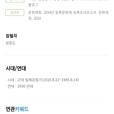
블로그
문화재청. 2014년 등록문화재 등록조사보고서. 문화재
보고서
청, 2014.
집필자
양훈도
시대/연대
· 시대 :
근대-일제강점기(1910.8.22~1945.8.14)
· 연대 :
1930 년대
연관
키워드