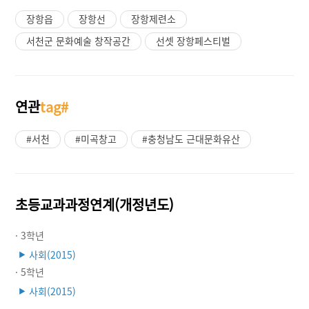
장항읍
장항선
장항제련소
서천군 문화예술 창작공간
선셋 장항페스티벌
연관
tag#
#서천
#미곡창고
#충청남도 근대문화유산
초등교과과정연계(개정년도)
· 3학년
사회(2015)
▶
· 5학년
사회(2015)
▶