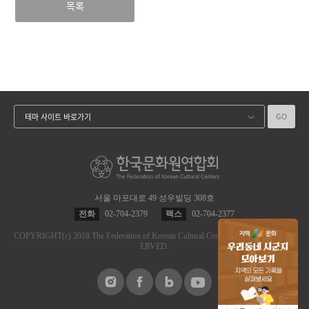
목록
GO
테마 사이트 바로가기
서울 마포대로 49 성우빌딩 308호
전화
02-704-2379
팩스
02-704-2377
COPYRIGHT
(c)
2018 The Federation of Korean Cultural Centers.
ALL RIGHT RES
ERVED.