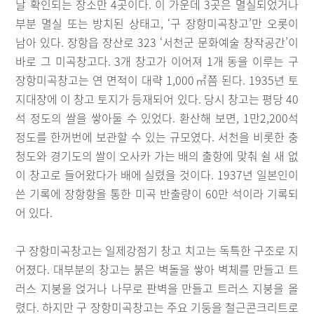
날 확인되는 장소만 4곳이다. 이 가운데 3곳은 멸실되었거나
부분 멸실 또는 방치된 상태고, ‘구 장항미곡창고’만 오롯이
남아 있다. 장항읍 장산로 323 ‘서천군 문화예술 창작공간’이
바로 그 미곡창고다. 3개 창고가 이어져 1개 동을 이루는 구
장항미곡창고는 연 면적이 대략 1,000㎡쯤 된다. 1935년 토
지대장에 이 창고 토지가 등재되어 있다. 당시 창고는 평당 40
석 정도의 쌀을 쌓아둘 수 있었다. 환산해 보면, 1만2,200석
정도를 한꺼번에 보관할 수 있는 규모였다. 서천을 비롯한 충
청도와 경기도의 쌀이 오사카 가는 배의 출항에 맞춰 쉴 새 없
이 창고로 들어왔다가 배에 실렸을 것이다. 1937년 일본인이
쓴 기록에 장항항을 통한 미곡 반출량이 60만 석이라 기록되
어 있다.
구 장항미곡창고는 일제강점기 창고 치고는 독특한 구조로 지
어졌다. 대부분의 창고는 붉은 벽돌을 쌓아 벽체를 만들고 트
러스 지붕을 얹거나 나무로 판벽을 만들고 트러스 지붕을 올
렸다. 하지만 구 장항미곡창고는 주요 기둥을 철근콘크리트로