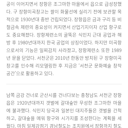
공이 이어지면서 장항은 조그마한 마을에서 읍으로 급성장했
다. 구 장항미곡창고는 쌀이 화물선에 실리기 전에 보관할 목
적으로 1930년대 중반 건립되었다. 장항읍은 금과 구리 등 비
철금속 제련의 중요성이 커지면서 산업기지이자 산업 항구로
도 중요해졌다. 장항제련소의 굴뚝은 식민지 근대 공업과 해
방 후 1980년대까지 한국 공업의 상징이었다. 하지만 미곡항
으로서의 기능은 일찌감치 사라졌고, 장항제련소 또한 1989
년 문을 닫았다. 서천군은 2010년 한동안 방치된 구 장항미곡
창고를 인수해 리모델링한 후 지금은 ‘서천군 문화예술 창작
공간’으로 활용하고 있다.
남쪽 금강 건너로 군산시를 건너다보는 충청남도 서천군 장항
읍은 1920년대까지 갯벌에 갈대숲만 무성한 조그마한 마을
에 불과했다. 식민지 당국과 일본인 대지주들은 갯벌을 간척
하고, 갈대숲을 메워 항구와 시가지를 조성한다는 계획을 세
웠다. 마침 일제강점기 경남철도는 조치원에서 장항까지 철도