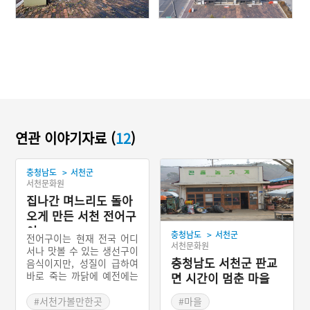
연관 이야기자료 (
12
)
>
충청남도
서천군
서천문화원
집나간 며느리도 돌아
오게 만든 서천 전어구
이
>
충청남도
서천군
전어구이는 현재 전국 어디
서천문화원
서나 맛볼 수 있는 생선구이
충청남도 서천군 판교
음식이지만, 성질이 급하여
바로 죽는 까닭에 예전에는
면 시간이 멈춘 마을
산지를 제외한 다른 지역에
서는 소금에 절인 전어가 유
#서천가볼만한곳
#마을