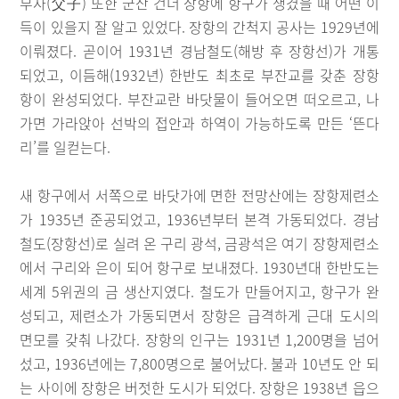
부자(父子) 또한 군산 건너 장항에 항구가 생겼을 때 어떤 이
득이 있을지 잘 알고 있었다. 장항의 간척지 공사는 1929년에
이뤄졌다. 곧이어 1931년 경남철도(해방 후 장항선)가 개통
되었고, 이듬해(1932년) 한반도 최초로 부잔교를 갖춘 장항
항이 완성되었다. 부잔교란 바닷물이 들어오면 떠오르고, 나
가면 가라앉아 선박의 접안과 하역이 가능하도록 만든 ‘뜬다
리’를 일컫는다.
새 항구에서 서쪽으로 바닷가에 면한 전망산에는 장항제련소
가 1935년 준공되었고, 1936년부터 본격 가동되었다. 경남
철도(장항선)로 실려 온 구리 광석, 금광석은 여기 장항제련소
에서 구리와 은이 되어 항구로 보내졌다. 1930년대 한반도는
세계 5위권의 금 생산지였다. 철도가 만들어지고, 항구가 완
성되고, 제련소가 가동되면서 장항은 급격하게 근대 도시의
면모를 갖춰 나갔다. 장항의 인구는 1931년 1,200명을 넘어
섰고, 1936년에는 7,800명으로 불어났다. 불과 10년도 안 되
는 사이에 장항은 버젓한 도시가 되었다. 장항은 1938년 읍으