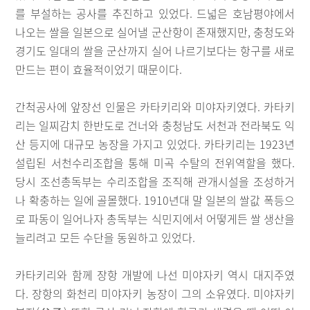
를 부설하는 공사를 추진하고 있었다. 드넓은 호남평야에서
나오는 쌀을 일본으로 실어낼 군산항이 존재했지만, 충청도와
경기도 일대의 쌀을 군산까지 실어 나르기보다는 항구를 새로
만드는 편이 효율적이었기 때문이다.
간척공사에 앞장선 인물은 카타키리와 미야자키였다. 카타키
리는 일찌감치 한반도로 건너와 충청남도 서천과 전라북도 익
산 등지에 대규모 농장을 가지고 있었다. 카타키리는 1923년
설립된 서천수리조합을 통해 미곡 수탈의 전위역할을 했다.
당시 조선총독부는 수리조합을 조직해 관개시설을 조성하거
나 확충하는 일에 골몰했다. 1910년대 말 일본의 쌀값 폭등으
로 파동이 일어나자 총독부는 식민지에서 어떻게든 쌀 생산을
늘리려고 모든 수단을 동원하고 있었다.
카타키리와 함께 장항 개발에 나선 미야자키 역시 대지주였
다. 장항의 화천리 미야자키 농장이 그의 소유였다. 미야자키