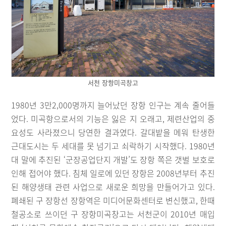
서천 장항미곡창고
1980년 3만2,000명까지 늘어났던 장항 인구는 계속 줄어들
었다. 미곡항으로서의 기능은 잃은 지 오래고, 제련산업의 중
요성도 사라졌으니 당연한 결과였다. 갈대밭을 메워 탄생한
근대도시는 두 세대를 못 넘기고 쇠락하기 시작했다. 1980년
대 말에 추진된 ‘군장공업단지 개발’도 장항 쪽은 갯벌 보호로
인해 접어야 했다. 침체 일로에 있던 장항은 2008년부터 추진
된 해양생태 관련 사업으로 새로운 희망을 만들어가고 있다.
폐쇄된 구 장항선 장항역은 미디어문화센터로 변신했고, 한때
철공소로 쓰이던 구 장항미곡창고는 서천군이 2010년 매입