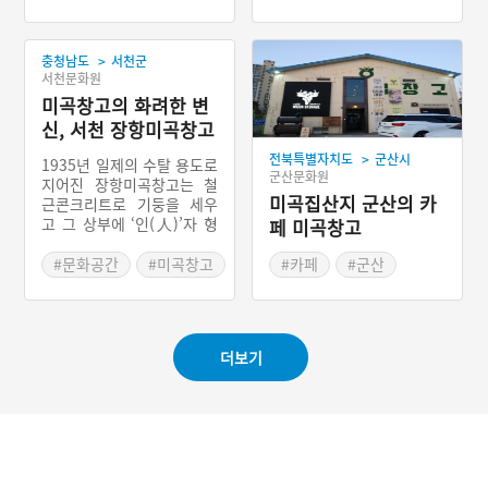
통되었다. 서천 전어구이는
#충청남도 별미
#서천 가볼만한곳
충청남도 서해안 바다에서
잡은 싱싱한 전어를 바로 손
>
충청남도
서천군
질하여 석쇠에 얹고 소금을
서천문화원
뿌려가며 구운 충청남도 서
천군의 향토음식이다. 예로
미곡창고의 화려한 변
부터 충청남도 서천군 서면
신, 서천 장항미곡창고
홍원항은 서해안 전어의 산
>
전북특별자치도
군산시
지로서, 경상남도 사천시,
1935년 일제의 수탈 용도로
군산문화원
전라남도 광양시와 더불어
지어진 장항미곡창고는 철
우리나라 전어 잡이의 대표
미곡집산지 군산의 카
근콘크리트로 기둥을 세우
적인 중심지이다.
고 그 상부에 ‘인(人)’자 형
페 미곡창고
태의 도리 방향으로 연결된
목조 트러스(truss)로 지붕
#문화공간
#미곡창고
#카페
#군산
틀을 가설한 독특한 건물이
#서천 가볼만한곳
#음식점
#미곡창고
다. 해방 뒤에는 대한통운
창고, 철공소로 쓰이다 오랜
시간 텅 빈 채 방치되었다.
더보기
2012년 130명의 미술가들
이 참여한 공장미술제를 계
기로 주목받게 되고, 역사
교육 자료로 가치를 인정받
아 2014년에 등록문화재 5
91호로 지정이 되었다. 현
재는 인형극단에서 위탁 운