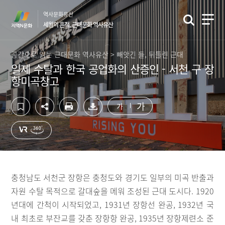
컨
하
역사문화유산
텐
단
세월의 흔적, 근대문화 역사유산
츠
영
영
역
역
바
공간으로 읽는 근대문화 역사유산 > 빼앗긴 들, 뒤틀린 근대
바
로
일제 수탈과 한국 공업화의 산증인 - 서천 구 장
로
가
항미곡창고
가
기
기
가
가
충청남도 서천군 장항은 충청도와 경기도 일부의 미곡 반출과
자원 수탈 목적으로 갈대숲을 메워 조성된 근대 도시다. 1920
년대에 간척이 시작되었고, 1931년 장항선 완공, 1932년 국
내 최초로 부잔교를 갖춘 장항항 완공, 1935년 장항제련소 준