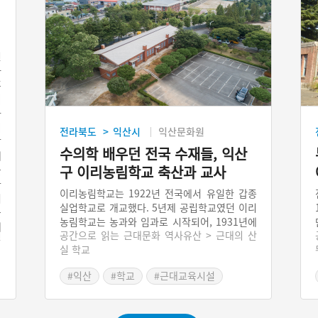
민
사
혹
이
가
지
전라북도
익산시
익산문화원
>
탈
수의학 배우던 전국 수재들, 익산
제
구 이리농림학교 축산과 교사
을
관
이리농림학교는 1922년 전국에서 유일한 갑종
어
실업학교로 개교했다. 5년제 공립학교였던 이리
을
농림학교는 농과와 임과로 시작되어, 1931년에
제
신
공간으로 읽는 근대문화 역사유산 > 근대의 산
는 수의축산과가 설치되었다. 수의축산과는 졸
헌
실 학교
업 시 수의사 자격을 주었다. 이리농림학교는 개
검
교할 때부터 전국의 수재가 진학을 희망하는 학
민
#익산
#학교
#근대교육시설
교 가운데 한 곳이었다. 축산과 교사는 1932년
과
#전라북도근대역사
특별교실로 지어졌다. 실험실습이 이뤄지던 공
회
간으로서, 교실과 교실 사이에 기둥 겸 굴뚝을
을