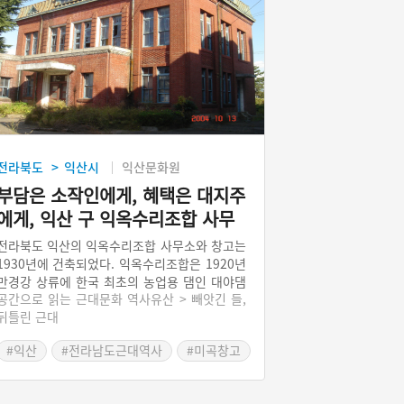
전라북도
익산시
익산문화원
>
부담은 소작인에게, 혜택은 대지주
에게, 익산 구 익옥수리조합 사무
소와 창고
전라북도 익산의 익옥수리조합 사무소와 창고는
1930년에 건축되었다. 익옥수리조합은 1920년
만경강 상류에 한국 최초의 농업용 댐인 대야댐
공간으로 읽는 근대문화 역사유산 > 빼앗긴 들,
건설과 맞물려 탄생했다. 익옥수리조합의 산파
뒤틀린 근대
이자 초대 조합장은 가혹한 농민 수탈로 원성이
자자했던 불이흥업주식회사의 창업자 후지 긴타
#익산
#전라남도근대역사
#미곡창고
로였다. 익옥수리조합은 몽리면적이 250만 평
에 가까운 대형 조합이었다. 수리시설과 경지정
리사업에 들어가는 비용은 소작농에게 전가되었