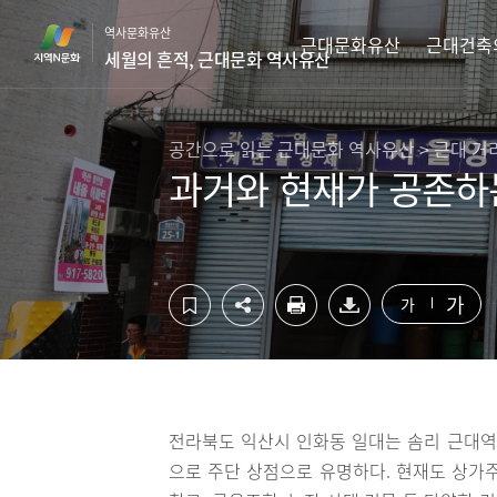
컨
하
역사문화유산
텐
단
근대문화유산
근대건축
세월의 흔적, 근대문화 역사유산
츠
영
영
역
역
바
바
로
공간으로 읽는 근대문화 역사유산 > 근대 거
로
가
과거와 현재가 공존하
가
기
기
가
가
전라북도 익산시 인화동 일대는 솜리 근대
으로 주단 상점으로 유명하다. 현재도 상가