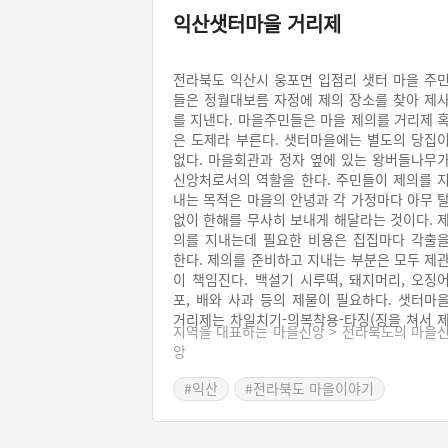
익산샛터마을 거리제
전라북도 익산시 웅포면 입점리 샛터 마을 주
들은 정월대보름 자정에 제의 장소를 찾아 제
를 지낸다. 마을주민들은 마을 제의를 거리제 
은 도제라 부른다. 샛터마을에는 별도의 당집
없다. 마을회관과 정자 옆에 있는 왕버들나무
신앙처로서의 역할을 한다. 주민들이 제의를 
내는 목적은 마을의 안녕과 각 가정마다 아무 
없이 한해를 무사히 보내게 해달라는 것이다. 
의를 지내는데 필요한 비용은 집집마다 각출
한다. 제의를 준비하고 지내는 부분은 모두 제
이 책임진다. 백설기 시루떡, 돼지머리, 오징
포, 배와 사과 등의 제물이 필요하다. 샛터마
거리제는 차일치기-의복착용-타징(징을 쳐서 
지역을 대표하는 마을신앙 > 전라북도의 마을
의를 알리는 의식)-진설-모닥불피우기-강신-
앙
주-고축-배례-음복-고시례 및 철상-소지자 점
및 뒷풀이 순으로 진행된다. 제의가 끝나면 주
#익산
#전라북도 마을이야기
들은 마을회관에 모여 마을 총회를 연다. 이 
정에서 제의에 들어간 비용을 보고한다. 모든 
의가 마무리되면 제의 과정에서 준비한 음식