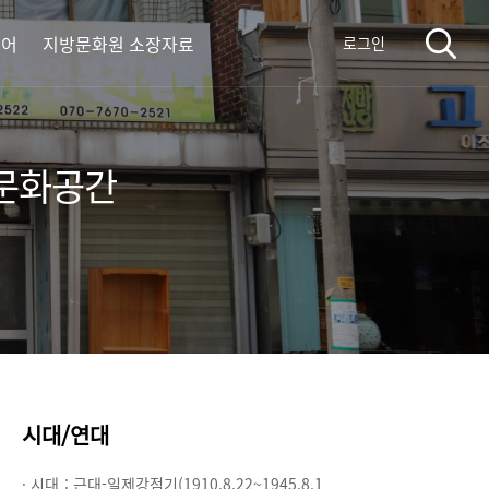
디어
지방문화원 소장자료
로그인
사문화공간
시대/연대
· 시대 :
근대-일제강점기(1910.8.22~1945.8.1