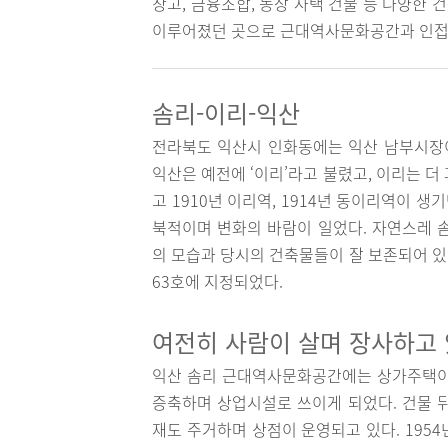
창고, 금융조합, 농장 사택 건물 등 다양한 
이루어졌던 곳으로 근대역사문화공간과 인접하
솜리-이리-익산
전라북도 익산시 인화동에는 익산 남부시장이
익산은 예전에 ‘이리’라고 불렸고, 이리는 더 
고 1910년 이리역, 1914년 동이리역이
북적이며 변화의 바람이 일었다. 자연스레 
의 모습과 당시의 건축물들이 잘 보존되어 있어
63호에 지정되었다.
여전히 사람이 살며 장사하고
익산 솜리 근대역사문화공간에는 상가주택이 
증축하며 상업시설로 쓰이게 되었다. 건물 
재도 주거하며 상점이 운영되고 있다. 195