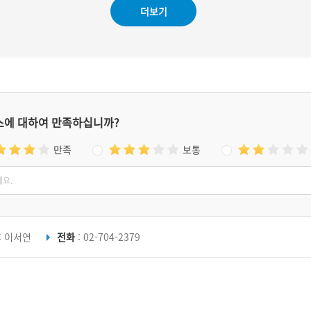
세웠고, 벽돌 벽면을 가로로 분할한 듯이 보이는
더보기
장식 등이 눈에 띄는 건축물이다.
스에 대하여 만족하십니까?
만족
보통
: 이서연
전화
: 02-704-2379