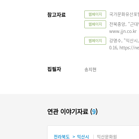
참고자료
국가문화유산포털, 
웹페이지
전북중앙, “근대역
웹페이지
www.jjn.co.kr
강명수, “익산시
웹페이지
0.16, https://
집필자
송지현
연관 이야기자료 (
9
)
전라북도
익산시
익산문화원
>